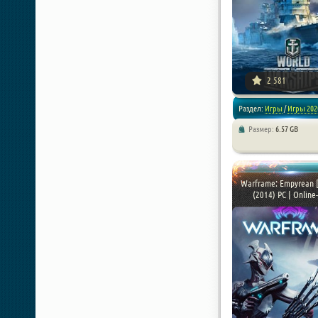
2 581
Раздел:
Игры
/
Игры 202
Размер:
6.57 GB
/
Экшен
/
Симуляторы
/
Он
игры
Warframe: Empyrean [
(2014) PC | Online-o