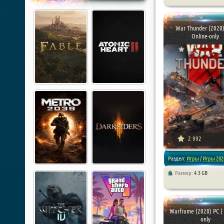
/
Экшен
/
Шутеры
/
Онлайн
War Thunder (2020)
Online-only
2 992
Раздел:
Игры
/
Игры 202
Размер:
4.3 GB
/
Экшен
/
Симуляторы
/
Он
игры
Warframe (2020) PC | 
only