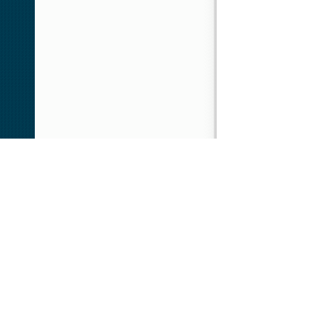
Администрация:
itorrentsgames@gmail.com