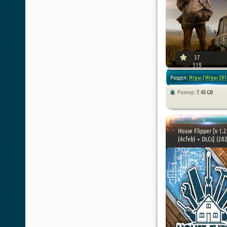
37
519
Раздел:
Игры
/
Игры 201
Размер:
7.48 GB
/
RPG
/
Стратегии
House Flipper [v 1.
(4cfeb) + DLCs] (2021