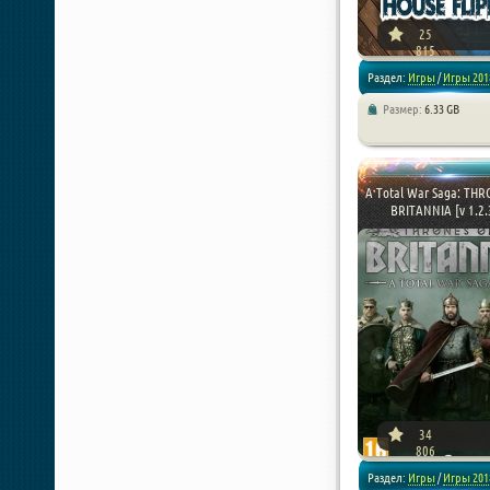
25
815
Раздел:
Игры
/
Игры 201
Размер:
6.33 GB
/
Симуляторы
/
Репаки от 
A Total War Saga: TH
BRITANNIA [v 1.2.3
34
806
Раздел:
Игры
/
Игры 201