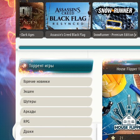
Black Flag
SnowRunner - Premium Edition [v
Forza Horizon 6 (2026)
Death Stranding 2
26) PC
42.0 + DLCs]
Торрент игры
House Flipper 1
Горячие новинки
Экшен
Шутеры
Аркады
RPG
Драки
21