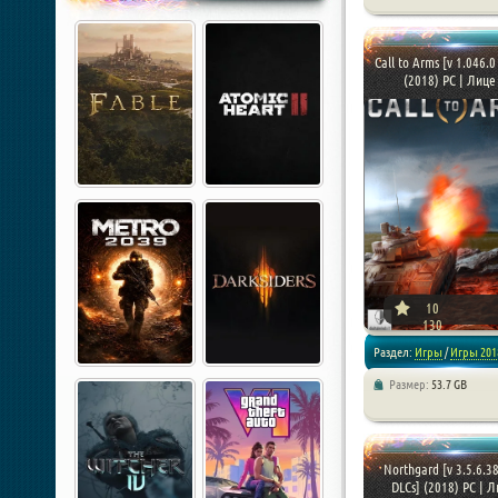
/
RPG
/
Репаки от xatab
Call to Arms [v 1.046.0
(2018) PC | Лице 
10
130
Раздел:
Игры
/
Игры 201
Размер:
53.7 GB
/
Стратегии
/
Симулятор
Репаки от xatab
Northgard [v 3.5.6.3
DLCs] (2018) PC | Ли