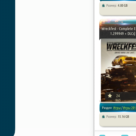
Размер:
4.80 GB
/
Стратегии
Wreckfest - Complete Ed
1.299949 + DLCs] 
24
965
Раздел:
Игры
/
Игры 201
Размер:
15.16 GB
/
Гонки
/
Репаки от xatab