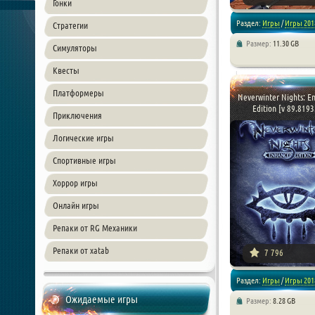
Гонки
Раздел:
Игры
/
Игры 201
Стратегии
Размер:
11.30 GB
Симуляторы
/
Симуляторы
Квесты
Платформеры
Neverwinter Nights: E
Edition [v 89.8193.
Приключения
Логические игры
Спортивные игры
Хоррор игры
Онлайн игры
[xfnotgiven_poster_down
Репаки от RG Механики
Репаки от xatab
7 796
Раздел:
Игры
/
Игры 201
Ожидаемые игры
Размер:
8.28 GB