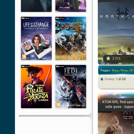
3 715
Раздел:
Игры
/
Игры 201
Размер:
1.65 GB
/
Стратегии
/
Симуляторы
ATOM RPG: Post-apoca
indie game - Support