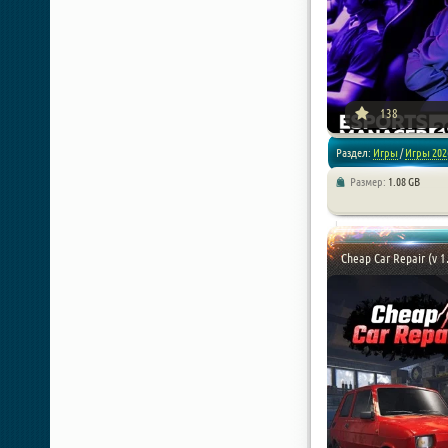
[xfnotgiven_poster_down
138
Раздел:
Игры
/
Игры 202
Размер:
1.08 GB
/
Стратегии
/
Симуляторы
Cheap Car Repair (v 1
[xfnotgiven_poster_down