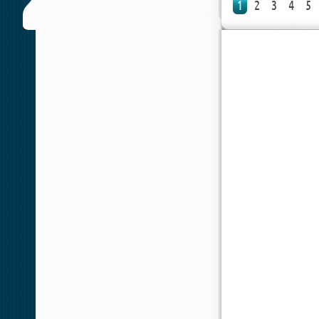
1
2
3
4
5
[xfnotgiven_poster_down