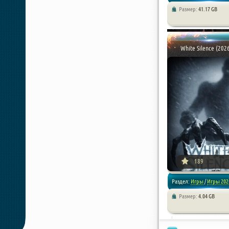
Размер:
41.17 GB
/
RPG
/
Стратегии
White Silence (202
[xfnotgiven_poster_down
189
Раздел:
Игры
/
Игры 202
Размер:
4.04 GB
/
Приключения