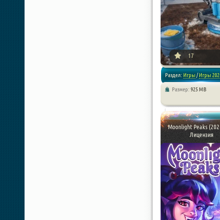
[xfnotgiven_poster_down
17
Раздел:
Игры
/
Игры 202
Размер:
925 MB
/
Симуляторы
Moonlight Peaks (202
Лицензия
[xfnotgiven_poster_down