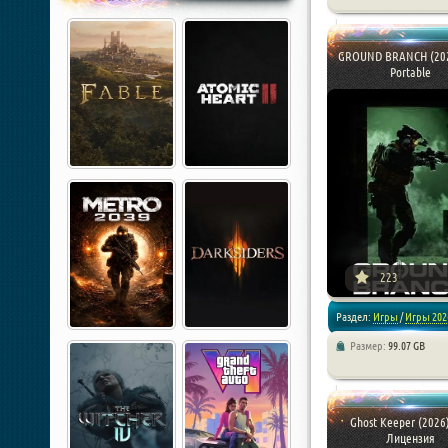
/
Симуляторы
GROUND BRANCH (202
Portable
[xfnotgiven_poster_down
223
Раздел:
Игры
/
Игры 202
Размер:
99.07 GB
/
Экшен
/
Симуляторы
Ghost Keeper (2026)
Лицензия