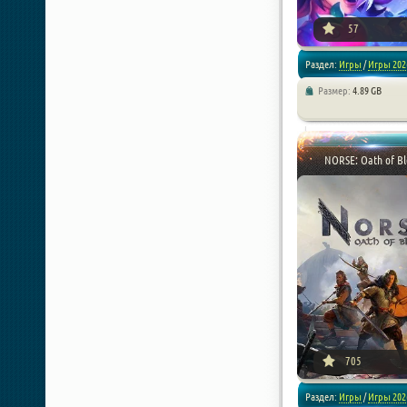
57
Раздел:
Игры
/
Игры 202
Размер:
4.89 GB
/
RPG
/
Симуляторы
NORSE: Oath of B
[xfnotgiven_poster_down
705
Раздел:
Игры
/
Игры 202