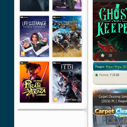
[xfnotgiven_poster_down
38
Раздел:
Игры
/
Игры 202
Размер:
7.23 GB
/
Стратегии
Carpet Cleaning Sim
(2026) PC | Лицен