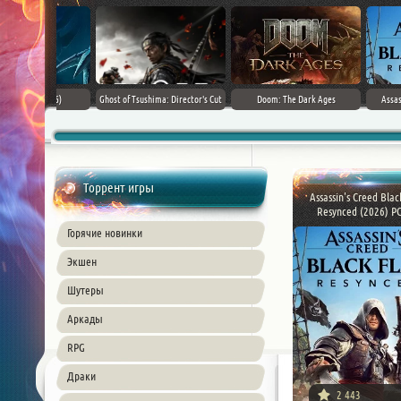
rk Ages
Assassin's Creed Black Flag
SnowRunner - Premium Edition [v
Forza Horizon
Resynced (2026) PC
42.0 + DLCs]
Торрент игры
Assassin's Creed Blac
Resynced (2026) PC 
Горячие новинки
Экшен
Шутеры
Аркады
RPG
Драки
2 443