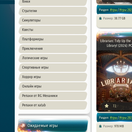
Гонки
Раздел:
Игры
/
Игры 202
Стратегии
Размер:
38.77 GB
Симуляторы
/
Экшен
/
Приключения
Квесты
Платформеры
Librarian: Tidy Up the
Library! (2026) PC 
Приключения
Логические игры
Спортивные игры
Хоррор игры
Онлайн игры
[xfnotgiven_poster_down
Репаки от RG Механики
Репаки от xatab
72
Раздел:
Игры
/
Игры 202
Ожидаемые игры
Размер:
978 MB