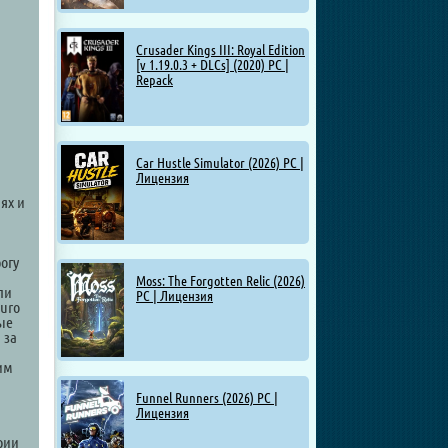
Crusader Kings III: Royal Edition
[v 1.19.0.3 + DLCs] (2020) PC |
Repack
Car Hustle Simulator (2026) PC |
Лицензия
ях и
огу
Moss: The Forgotten Relic (2026)
ли
PC | Лицензия
Euro
вые
 за
им
я
Funnel Runners (2026) PC |
Лицензия
рии