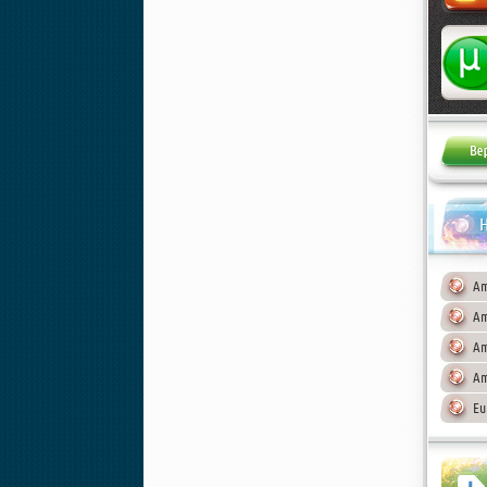
Жалоба
Н
Am
Am
Am
Am
Eu