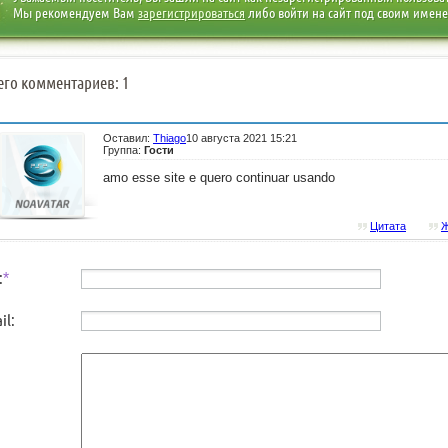
Мы рекомендуем Вам
зарегистрироваться
либо войти на сайт под своим имен
его комментариев: 1
Оставил:
Thiago
10 августа 2021 15:21
Группа:
Гости
amo esse site e quero continuar usando
Цитата
Ж
:
*
il: