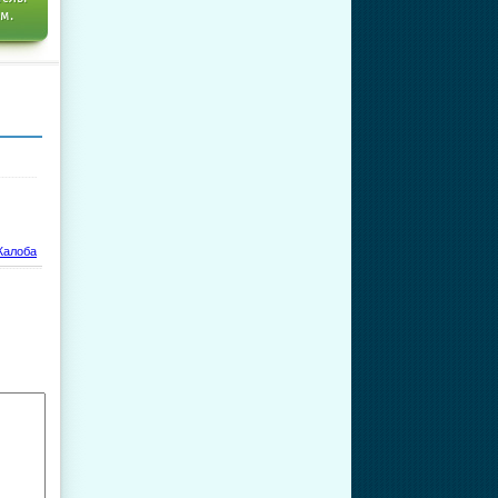
ем.
алоба