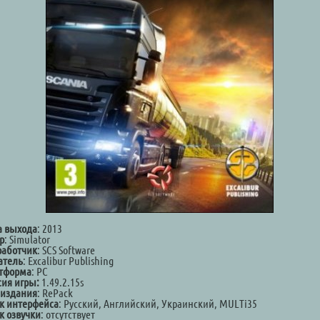
а выхода
: 2013
р
: Simulator
работчик
: SCS Software
атель
: Excalibur Publishing
тформа
: РС
сия игры:
1.49.2.15s
 издания
: RePack
к интерфейса
: Русский, Английский, Украинский, MULTi35
к озвучки
: отсутствует