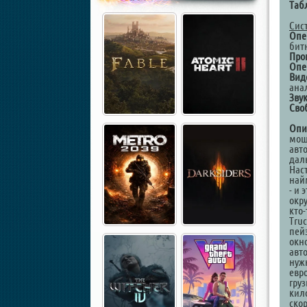
Таб
Сис
Опе
бит
Про
Опе
Вид
ана
Зву
Сво
Опи
мощ
авто
дал
Нас
най
- и
окр
кто-
Truc
пей
окн
авт
нуж
евр
гру
кил
ско