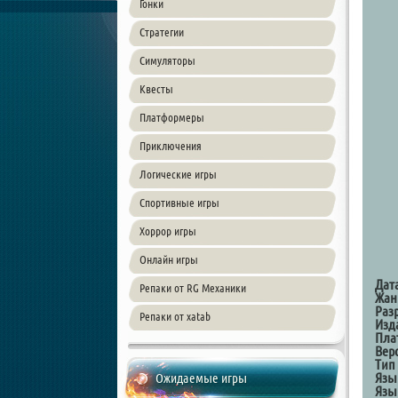
Гонки
Стратегии
Симуляторы
Квесты
Платформеры
Приключения
Логические игры
Спортивные игры
Хоррор игры
Онлайн игры
Дат
Репаки от RG Механики
Жан
Раз
Репаки от xatab
Изд
Пла
Вер
Тип
Язы
Ожидаемые игры
Язы