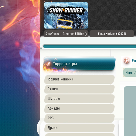
Assassin's Creed Black Flag
SnowRunner - Premium Edition [v
Forza Horizon 6 (2026)
Resynced (2026) PC
42.0 + DLCs]
Eu
Торрент игры
Игры /
Горячие новинки
Экшен
Шутеры
Аркады
RPG
Драки