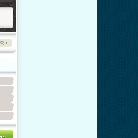
1
тель.