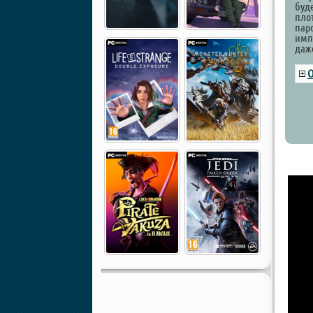
буд
пло
пар
имп
даже
О