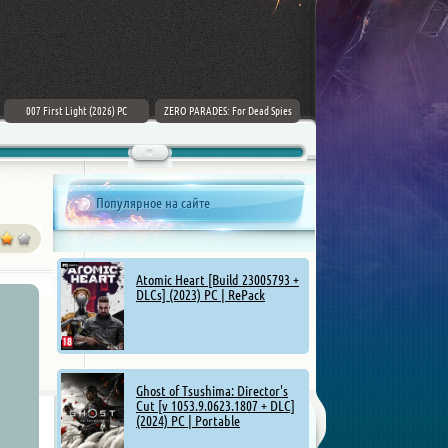
007 First Light (2026) PC
ZERO PARADES: For Dead Spies
Mount & Blade II: Bannerlord [v
(2026) РС
1.4.5.114927 + DLCs] (2025)
Популярное на сайте
Atomic Heart [Build 23005793 +
DLCs] (2023) PC | RePack
Ghost of Tsushima: Director's
Cut [v 1053.9.0623.1807 + DLC]
(2024) PC | Portable