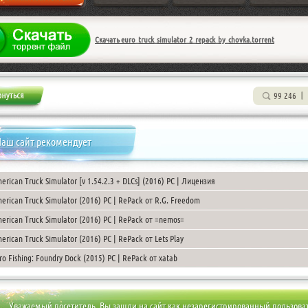
Скачать euro_truck_simulator_2_repack_by_chovka.torrent
99 246
аш сайт рекомендует
erican Truck Simulator [v 1.54.2.3 + DLCs] (2016) PC | Лицензия
erican Truck Simulator (2016) PC | RePack от R.G. Freedom
erican Truck Simulator (2016) PC | RePack от =nemos=
erican Truck Simulator (2016) PC | RePack от Lets Play
ro Fishing: Foundry Dock (2015) PC | RePack от xatab
Уважаемый посетитель, Вы зашли на сайт как незарегистрированный пользова