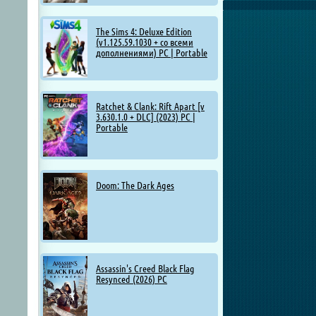
The Sims 4: Deluxe Edition
(v1.125.59.1030 + со всеми
дополнениями) PC | Portable
Ratchet & Clank: Rift Apart [v
3.630.1.0 + DLC] (2023) PC |
Portable
Doom: The Dark Ages
Assassin's Creed Black Flag
Resynced (2026) PC