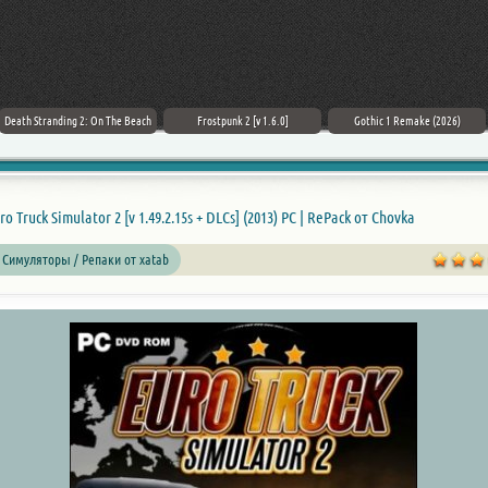
Death Stranding 2: On The Beach
Frostpunk 2 [v 1.6.0]
Gothic 1 Remake (2026)
ro Truck
Simulator
2 [v 1.49.2.15s + DLCs] (2013) PC | RePack от Chovka
 Симуляторы / Репаки от xatab