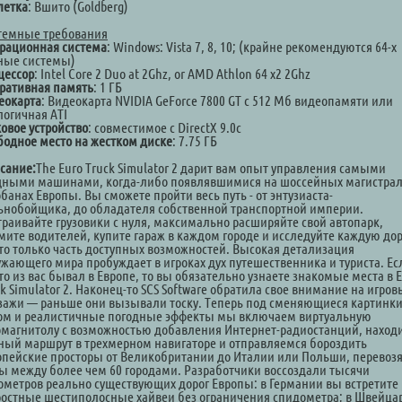
летка
: Вшито (Goldberg)
темные требования
рационная система
: Windows: Vista 7, 8, 10; (крайне рекомендуются 64-х
ные системы)
цессор
: Intel Core 2 Duo at 2Ghz, or AMD Athlon 64 x2 2Ghz
ративная память
: 1 ГБ
еокарта
: Видеокарта NVIDIA GeForce 7800 GT с 512 Мб видеопамяти или
логичная ATI
ковое устройство
: совместимое с DirectX 9.0с
бодное место на жестком диске
: 7.75 ГБ
сание:
The Euro Truck Simulator 2 дарит вам опыт управления самыми
ными машинами, когда-либо появлявшимися на шоссейных магистрал
банах Европы. Вы сможете пройти весь путь - от энтузиаста-
ьнобойщика, до обладателя собственной транспортной империи.
траивайте грузовики с нуля, максимально расширяйте свой автопарк,
мите водителей, купите гараж в каждом городе и исследуйте каждую дор
 это только часть доступных возможностей. Высокая детализация
ужающего мира пробуждает в игроках дух путешественника и туриста. Ес
то из вас бывал в Европе, то вы обязательно узнаете знакомые места в 
k Simulator 2. Наконец-то SCS Software обратила свое внимание на игро
зажи — раньше они вызывали тоску. Теперь под сменяющиеся картинки
ом и реалистичные погодные эффекты мы включаем виртуальную
омагнитолу с возможностью добавления Интернет-радиостанций, наход
ный маршрут в трехмерном навигаторе и отправляемся бороздить
опейские просторы от Великобритании до Италии или Польши, перевоз
зы между более чем 60 городами. Разработчики воссоздали тысячи
ометров реально существующих дорог Европы: в Германии вы встретите
ростные шестиполосные хайвеи без ограничения спидометра; в Швейца