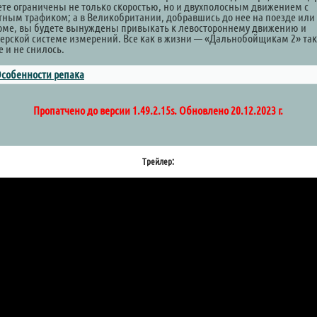
ете ограничены не только скоростью, но и двухполосным движением с
тным трафиком; а в Великобритании, добравшись до нее на поезде или
оме, вы будете вынуждены привыкать к левостороннему движению и
ерской системе измерений. Все как в жизни — «Дальнобойщикам 2» та
 и не снилось.
собенности репака
Пропатчено до версии 1.49.2.15s. Обновлено 20.12.2023 г.
Трейлер: