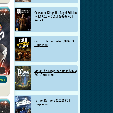
G
/
Crusader Kings III: Royal Edition
suit
[v 1.19.0.3 + DLCs] (2020) PC |
...
Repack
Car Hustle Simulator (2026) PC |
Лицензия
Moss: The Forgotten Relic (2026)
PC | Лицензия
года
Funnel Runners (2026) PC |
Лицензия
.1.1]
...