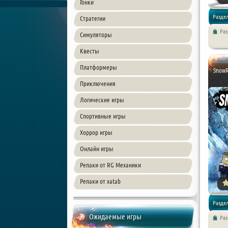
Гонки
Разде
Стратегии
Ра
Симуляторы
/
Симул
Квесты
Платформеры
SnowR
Приключения
Логические игры
Спортивные игры
Хоррор игры
Онлайн игры
Репаки от RG Механики
Репаки от xatab
Разде
Ожидаемые игры
Ра