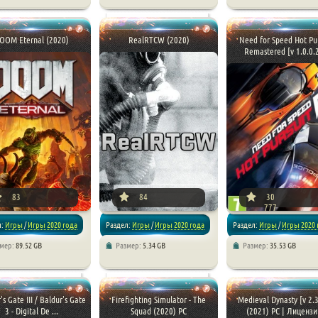
и
/
Симуляторы
/
Игры
/
Симуляторы
Игры 2020 года
/
Экшен
/
RP
а
Стратегии
/
Репаки от xatab
OOM Eternal (2020)
RealRTCW (2020)
Need for Speed Hot Pur
Remastered [v 1.0.0.2 
[xfnotgiven_poster_download]
83
84
30
777
л:
Игры
/
Игры 2020 года
Раздел:
Игры
/
Игры 2020 года
Раздел:
Игры
/
Игры 2020 
змер:
89.52 GB
Размер:
5.34 GB
Размер:
35.53 GB
/
Экшен
/
Экшен
/
Гонки
's Gate III / Baldur's Gate
Firefighting Simulator - The
Medieval Dynasty [v 2.3
3 - Digital De ...
Squad (2020) PC
(2021) PC | Лицензи 