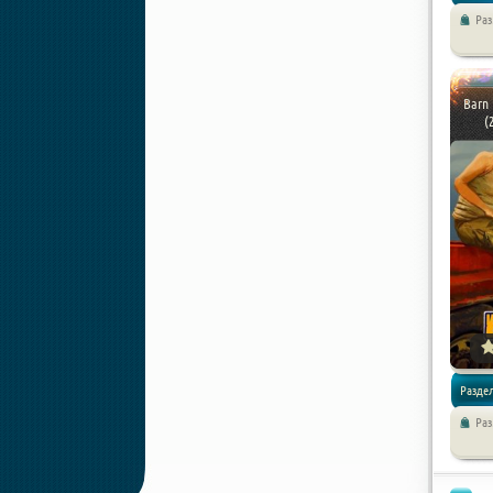
Ра
/
Хоррор
Barn 
(
Разде
Ра
/
Симул