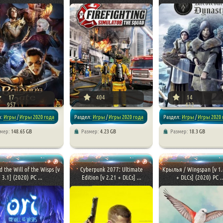
iven_poster_download]
[xfnotgiven_poster_download]
17
404
14
957
432
л:
Игры
/
Игры 2020 года
Раздел:
Игры
/
Игры 2020 года
Раздел:
Игры
/
Игры 2020 
змер:
148.65 GB
Размер:
4.23 GB
Размер:
18.3 GB
епаки от xatab
/
/
Симуляторы
/
Экшен
/
Приключения
/
Ре
чения
от xatab
d the Will of the Wisps [v
Cyberpunk 2077: Ultimate
Крылья / Wingspan [v 1.
3.1] (2020) PC ...
Edition [v 2.21 + DLCs] ...
+ DLCs] (2020) PC ..