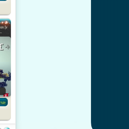
ion [v
..
года