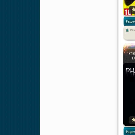
Разде
Ра
/
Экшен
Механи
Phas
Ea
Разде