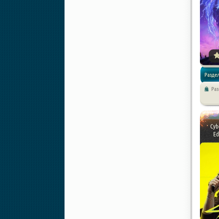
Разде
Ра
/
Экшен
Приклю
Cyb
Ed