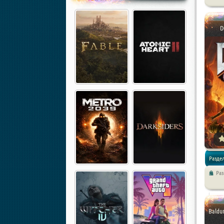
новинк
2020 год
D
Разде
Ра
/
Экшен
Baldur