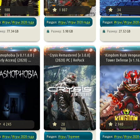
100
1 807
34
663
279
л:
Игры
/
Игры 2020 года
Раздел:
Игры
/
Игры 2020 года
Раздел:
Игры
/
Игры 2020 
змер:
77.34 GB
Размер:
5.98 GB
Размер:
27.52 GB
/
RPG
/
Репаки от RG
/
Стратегии
/
Симуляторы
/
Экшен
/
Приключения
/
Ре
ки
/
Горячие новинки
от xatab
mophobia [v 0.11.0.0 |
Crysis Remastered [v 3.0.0]
Kingdom Rush Vengean
rly Access] (2020) ...
(2020) PC | RePack
Tower Defense [v 1.16.0
4 245
28
2 940
780
л:
Игры
/
Игры 2020 года
Раздел:
Игры
/
Горячие
Раздел:
Игры
/
Игры 2020 