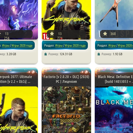
13
13
368
256
771
л:
Игры
/
Игры 2020 года
Раздел:
Игры
/
Игры 2020 года
Раздел:
Игры
/
Игры 2020 
змер:
3.28 GB
Размер:
124.31 GB
Размер:
1.92 GB
/
Платформеры
/
/
Экшен
/
RPG
/
Репаки от RG
/
Стратегии
чения
/
Репаки от xatab
Механики
erpunk 2077: Ultimate
Factorio [v 2.0.20 + DLC] (2020)
Black Mesa: Definitive E
ition [v 2.2 + DLCs] ...
PC | Лицензия
[build 14053053 + ..