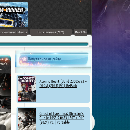
007 First Light (2026) PC
ZERO PARADES: For Dead Spies
Mount & Blade II: Bannerlord [v
(2026) РС
1.4.5.114927 + DLCs] (2025)
Популярное на сайте
ctor's
..
Atomic Heart [Build 23005793 +
DLCs] (2023) PC | RePack
Ghost of Tsushima: Director's
Cut [v 1053.9.0623.1807 + DLC]
(2024) PC | Portable