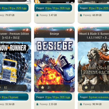
387
184
л:
Игры
/
Игры 2020 года
Раздел:
Игры
/
Игры 2020 года
Раздел:
Игры
/
Игры 2020 
змер:
79.07 GB
Размер:
5.47 GB
Размер:
68.09 GB
яторы
/
Репаки от xatab
/
Стратегии
/
Симуляторы
/
Экшен
/
Приключения
/
Го
новинки
unner - Premium Edition
Besiege
Mount & Blade II: Banner
[v 42.0 + DLCs]
1.4.5.114927 + D ..
82
21
81
038
536
л:
Игры
/
Горячие
Раздел:
Игры
/
Игры 2020 года
Раздел:
Горячие новинки
змер:
33.56 GB
Размер:
2.55 GB
Размер:
90.94 GB