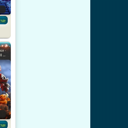
года
паки
ce -
 ...
года