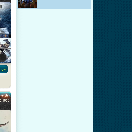
года
паки
6.1065
.