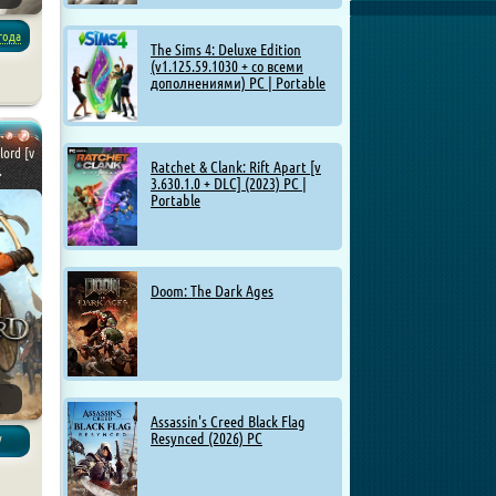
года
The Sims 4: Deluxe Edition
(v1.125.59.1030 + со всеми
дополнениями) PC | Portable
рячие
lord [v
Ratchet & Clank: Rift Apart [v
.
3.630.1.0 + DLC] (2023) PC |
Portable
Doom: The Dark Ages
Assassin's Creed Black Flag
Resynced (2026) PC
/