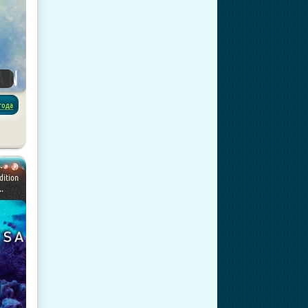
года
dition
.