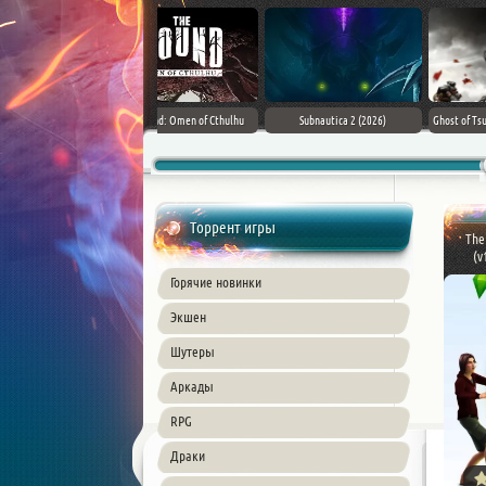
Assassin's Creed Black Flag
SnowRunner - Premium Edition [v
Forza Horizon 6 (2026)
Resynced (2026) PC
42.0 + DLCs]
Торрент игры
The
(v
Горячие новинки
Экшен
Шутеры
Аркады
RPG
Драки