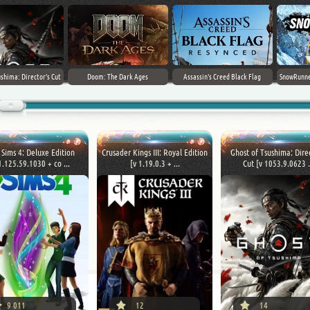
Death Stranding 2: On The Beach
Frostpunk 2 [v 1.6.0]
Gothic 1 Remake (2026)
 Sims 4: Deluxe Edition
Crusader Kings III: Royal Edition
Ghost of Tsushima: Dire
1.125.59.1030 + со ...
[v 1.19.0.3 + ...
Cut [v 1053.9.0623 .
9 011
12
14