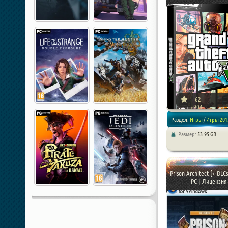
62
904
Раздел:
Игры
/
Игры 201
Размер:
53.95 GB
/
Экшен
/
Шутеры
Prison Architect [+ DLC
PC | Лицензия