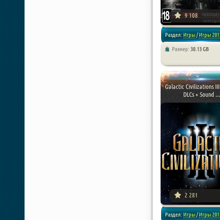
9 108
Раздел:
Игры
/
Игры 201
Размер:
30.13 GB
/
Экшен
/
Репаки от xatab
Galactic Civilizations III
DLCs + Sound ...
2 281
Раздел:
Игры
/
Игры 201