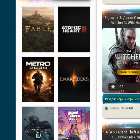
/
Экшен
/
Хоррор игры
Ведьмак 3: Дикая Охо
Witcher 3: Wild Hun
92
047
Раздел:
Игры
/
Игры 202
Размер:
35.60 GB
/
Игры 2015 года
/
RPG
/
Ре
от RG Механики
GTA 5 / Grand Theft Au
1.0.3095/1.68 + Na