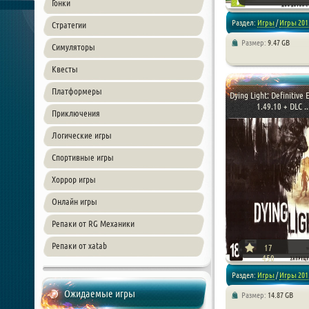
Гонки
Раздел:
Игры
/
Игры 201
Стратегии
Размер:
9.47 GB
Симуляторы
/
Стратегии
/
Симуляторы
Квесты
Платформеры
Dying Light: Definitive E
1.49.10 + DLC ..
Приключения
Логические игры
Спортивные игры
Хоррор игры
Онлайн игры
Репаки от RG Механики
Репаки от xatab
17
450
Раздел:
Игры
/
Игры 201
Ожидаемые игры
Размер:
14.87 GB