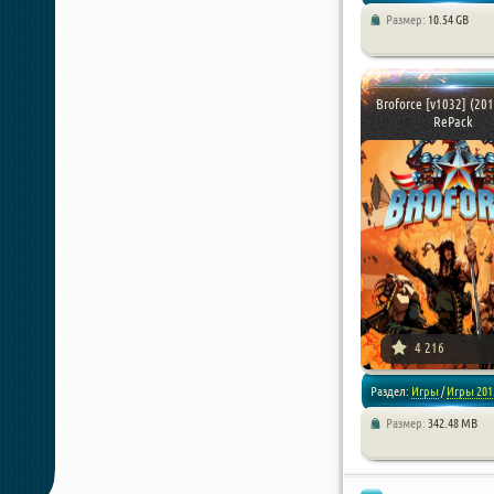
Размер:
10.54 GB
/
Стратегии
Broforce [v1032] (201
RePack
4 216
Раздел:
Игры
/
Игры 201
Размер:
342.48 MB
/
Аркады
/
Платформеры