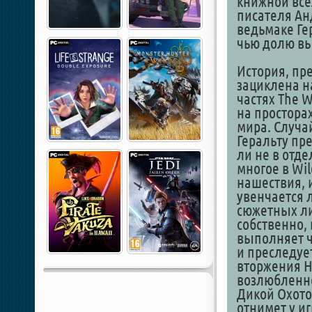
книжной все
писателя Анд
ведьмаке Ге
чью долю в
История, пре
зациклена н
частях The W
на простора
мира. Случа
Геральту пр
ли не в отд
многое в Wi
нашествия, и
увенчается л
сюжетных лин
собственно, 
выполняет ч
и преследует
вторжения Н
возлюбленной
Дикой Охотой
отнимет у и