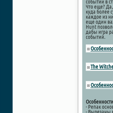
событий в с
Что еще? Да
куда более 
каждое из ни
еще один важ
Hunt позвол
дабы игра р
событий.
Особеннос
The Witch
Особеннос
Особенности
- Репак осн
- Вырезаны в