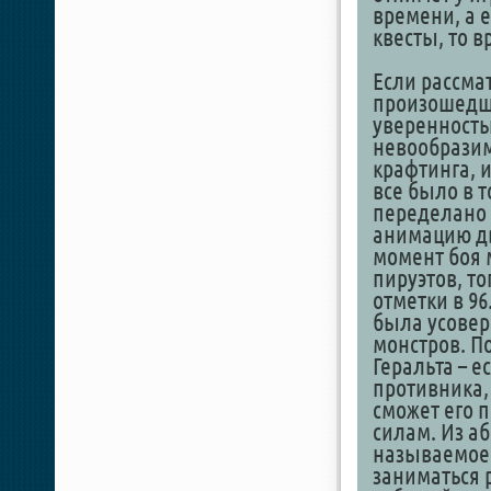
времени, а 
квесты, то в
Если рассмат
произошедши
уверенностью
невообразим
крафтинга, 
все было в 
переделано и
анимацию дви
момент боя 
пируэтов, то
отметки в 9
была усовер
монстров. П
Геральта – е
противника, 
сможет его 
силам. Из а
называемое 
заниматься 