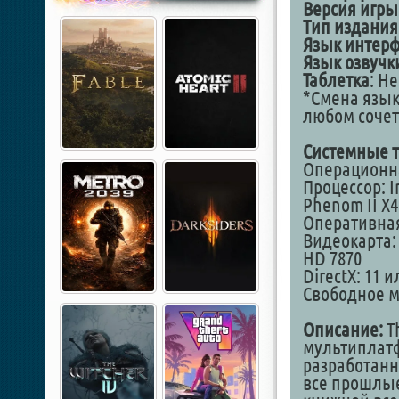
Версия игры
Тип издания
Язык интер
Язык озвучк
Таблетка
: Н
*Смена язык
любом сочет
Системные т
Операционная
Процессор: I
Phenom II X4
Оперативная
Видеокарта: 
HD 7870
DirectX: 11 
Свободное ме
Описание:
Th
мультиплатф
разработанн
все прошлые