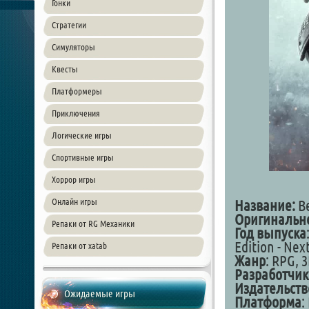
Гонки
Стратегии
Симуляторы
Квесты
Платформеры
Приключения
Логические игры
Спортивные игры
Хоррор игры
Онлайн игры
Название:
Ве
Оригинально
Репаки от RG Механики
Год выпуска
Edition - Nex
Репаки от xatab
Жанр
: RPG, 
Разработчик
Издательств
Ожидаемые игры
Платформа
: