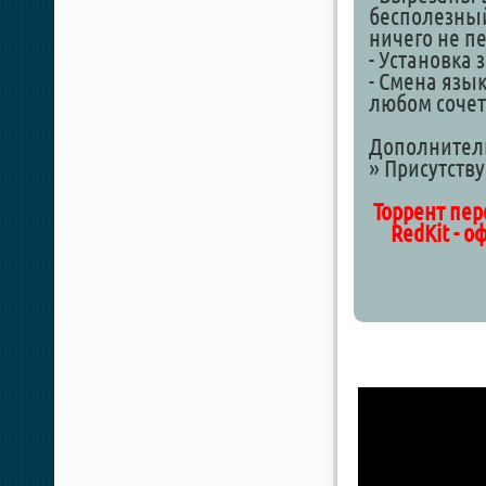
бесполезный 
ничего не п
- Установка 
- Смена язык
любом сочет
Дополнител
» Присутств
Торрент пер
RedKit - 