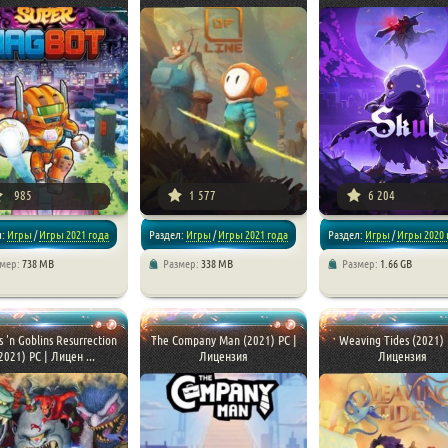
985
1 577
6 204
л:
Игры
/
Игры 2021 года
Раздел:
Игры
/
Игры 2021 года
Раздел:
Игры
/
Игры 2020 
змер:
738 MB
Размер:
338 MB
Размер:
1.66 GB
ормеры
/
Приключения
/
Платформеры
/
Приключения
/
Экшен
/
Платформеры
s 'n Goblins Resurrection
The Company Man (2021) PC |
Weaving Tides (2021) 
2021) PC | Лицен ...
Лицензия
Лицензия