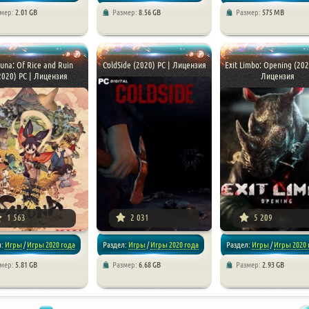
змер:
2.01 GB
Размер:
8.56 GB
Размер:
575 MB
/
Платформеры
/
/
Экшен
/
Платформеры
/
Платформеры
/
Приключе
чения
una: Of Rice and Ruin
ColdSide (2020) PC | Лицензия
Exit Limbo: Opening (202
2020) PC | Лицензия
Лицензия
1 563
2 031
5 209
л:
Игры
/
Игры 2020 года
Раздел:
Игры
/
Игры 2020 года
Раздел:
Игры
/
Игры 2020 
змер:
5.81 GB
Размер:
6.68 GB
Размер:
2.93 GB
/
Платформеры
/
Платформеры
/
Хоррор игры
/
Экшен
/
Драки
/
Платформ