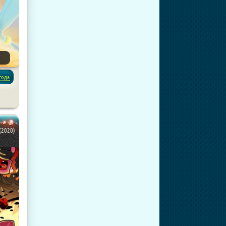
года
ния
(2020)