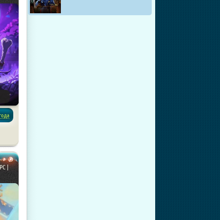
года
PC |