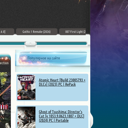
Gothic 1 Remake (2026)
007 First Light (2026) PC
ZERO PARADES: For Dead Spies
(2026) РС
Популярное на сайте
ection
Atomic Heart [Build 23005793 +
DLCs] (2023) PC | RePack
Ghost of Tsushima: Director's
Cut [v 1053.9.0623.1807 + DLC]
(2024) PC | Portable