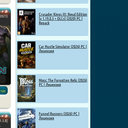
ния
Crusader Kings III: Royal Edition
(2021)
[v 1.19.0.3 + DLCs] (2020) PC |
Repack
Car Hustle Simulator (2026) PC |
Лицензия
Moss: The Forgotten Relic (2026)
PC | Лицензия
года
Funnel Runners (2026) PC |
Лицензия
1.3.0]
.