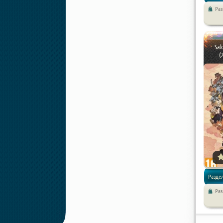
Ра
/
Экшен
Приклю
Sak
(
Разде
Ра
/
Экшен