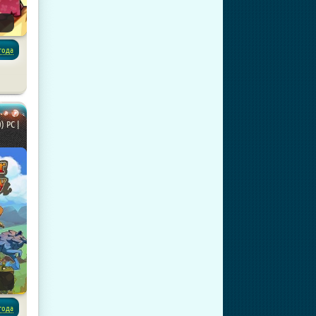
года
) PC |
года