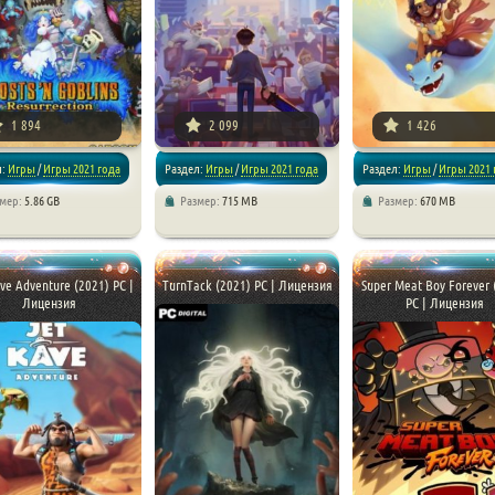
1 894
2 099
1 426
л:
Игры
/
Игры 2021 года
Раздел:
Игры
/
Игры 2021 года
Раздел:
Игры
/
Игры 2021 
змер:
5.86 GB
Размер:
715 MB
Размер:
670 MB
ормеры
/
Платформеры
/
Приключения
/
Платформеры
/
Приключе
ve Adventure (2021) PC |
TurnTack (2021) PC | Лицензия
Super Meat Boy Forever 
Лицензия
PC | Лицензия