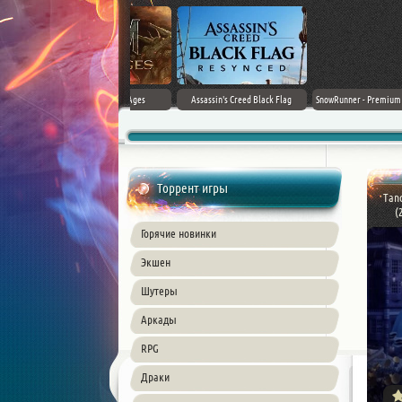
Doom: The Dark Ages
Assassin's Creed Black Flag
SnowRunner - Premium Edition [v
Resynced (2026) PC
42.0 + DLCs]
Торрент игры
Tand
(
Горячие новинки
Экшен
Шутеры
Аркады
RPG
Драки