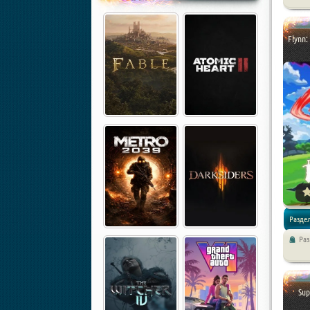
/
Экшен
Flynn:
Разде
Ра
/
Платф
Sup