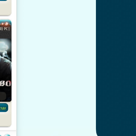
ния
0) PC |
года
еры