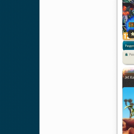
Разде
Ра
/
Платф
Jet Ka