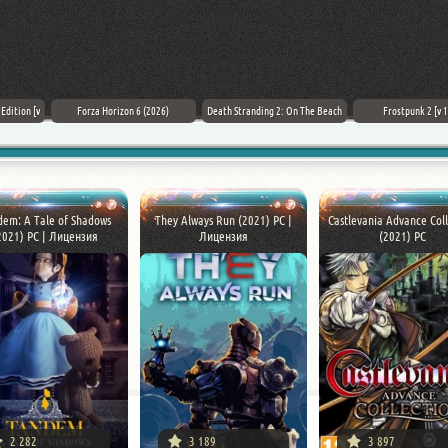
Forza Horizon 6 (2026)
Death Stranding 2: On The Beach
Frostpunk 2 [v 1.6.0]
em: A Tale of Shadows
They Always Run (2021) PC |
Castlevania Advance Coll
2021) PC | Лицензия
Лицензия
(2021) PC
2 282
3 189
3 897