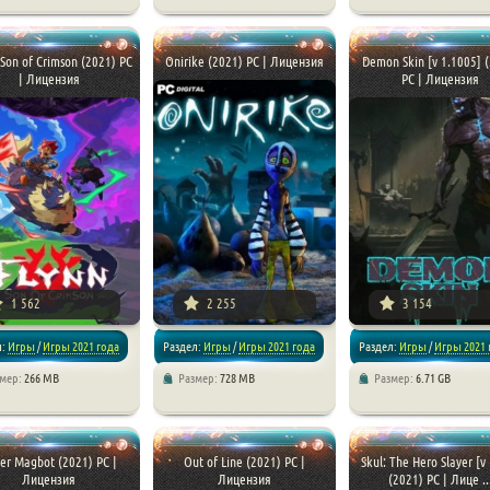
/
Платформеры
/
Платформеры
/
Приключения
/
Платформеры
/
Приключе
 Son of Crimson (2021) PC
Onirike (2021) PC | Лицензия
Demon Skin [v 1.1005] 
| Лицензия
PC | Лицензия
1 562
2 255
3 154
л:
Игры
/
Игры 2021 года
Раздел:
Игры
/
Игры 2021 года
Раздел:
Игры
/
Игры 2021 
змер:
266 MB
Размер:
728 MB
Размер:
6.71 GB
ормеры
/
Приключения
/
Аркады
/
Платформеры
/
Экшен
/
Платформеры
/
Приключения
er Magbot (2021) PC |
Out of Line (2021) PC |
Skul: The Hero Slayer [v 
Лицензия
Лицензия
(2021) PC | Лице ..