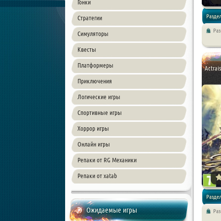
Гонки
Разде
Стратегии
Ра
Симуляторы
/
Платф
Квесты
Платформеры
Actrai
Приключения
Логические игры
Спортивные игры
Хоррор игры
Онлайн игры
Репаки от RG Механики
Репаки от xatab
Разде
Ожидаемые игры
Ра