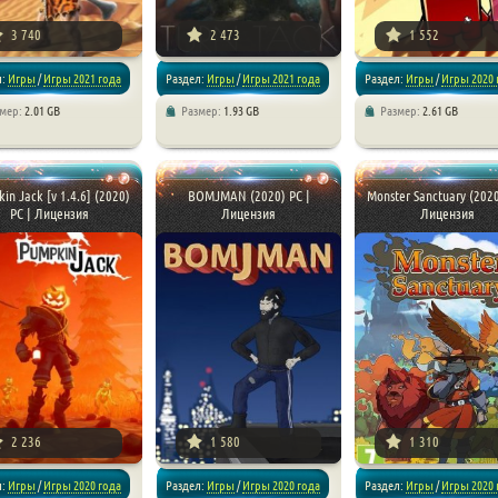
3 740
2 473
1 552
л:
Игры
/
Игры 2021 года
Раздел:
Игры
/
Игры 2021 года
Раздел:
Игры
/
Игры 2020 
змер:
2.01 GB
Размер:
1.93 GB
Размер:
2.61 GB
ы
/
Платформеры
/
/
Платформеры
/
Приключения
/
Аркады
/
Платформеры
/
чения
Приключения
in Jack [v 1.4.6] (2020)
BOMJMAN (2020) PC |
Monster Sanctuary (2020
PC | Лицензия
Лицензия
Лицензия
2 236
1 580
1 310
л:
Игры
/
Игры 2020 года
Раздел:
Игры
/
Игры 2020 года
Раздел:
Игры
/
Игры 2020 