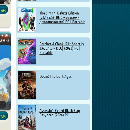
года
The Sims 4: Deluxe Edition
(v1.125.59.1030 + со всеми
дополнениями) PC | Portable
ицензия
Ratchet & Clank: Rift Apart [v
3.630.1.0 + DLC] (2023) PC |
Portable
Doom: The Dark Ages
Assassin's Creed Black Flag
Resynced (2026) PC
года