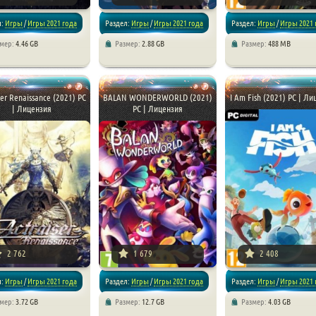
л:
Игры
/
Игры 2021 года
Раздел:
Игры
/
Игры 2021 года
Раздел:
Игры
/
Игры 2021 
змер:
4.46 GB
Размер:
2.88 GB
Размер:
488 MB
ормеры
/
Приключения
/
Платформеры
/
Аркады
/
Платформеры
ser Renaissance (2021) PC
BALAN WONDERWORLD (2021)
I Am Fish (2021) PC | Л
| Лицензия
PC | Лицензия
2 762
1 679
2 408
л:
Игры
/
Игры 2021 года
Раздел:
Игры
/
Игры 2021 года
Раздел:
Игры
/
Игры 2021 
змер:
3.72 GB
Размер:
12.7 GB
Размер:
4.03 GB