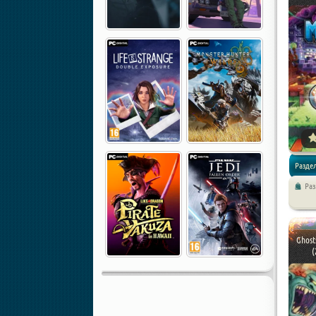
Разде
Ра
/
Платф
Ghost
(