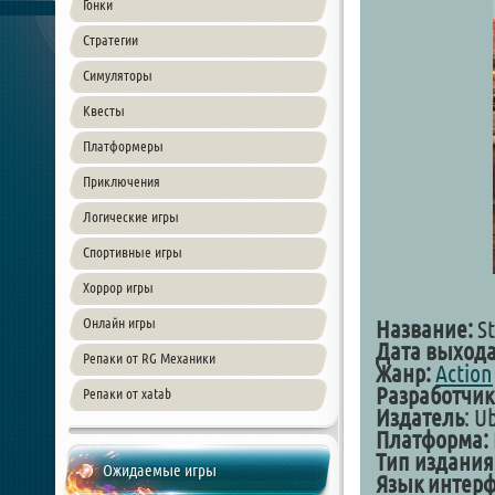
Гонки
Стратегии
Симуляторы
Квесты
Платформеры
Приключения
Логические игры
Спортивные игры
Хоррор игры
Онлайн игры
Название:
St
Дата выхода
Репаки от RG Механики
Жанр:
Action
Разработчик
Репаки от xatab
Издатель
: U
Платформа:
Тип издания
Ожидаемые игры
Язык интер