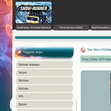
Black Flag
SnowRunner - Premium Edition [v
Forza Horizon 6 (2026)
Death Stranding 2
26) PC
42.0 + DLCs]
Star Wars Outlaw
Торрент игры
Игры / Игры 2024 года
Горячие новинки
Экшен
Шутеры
Аркады
RPG
Драки