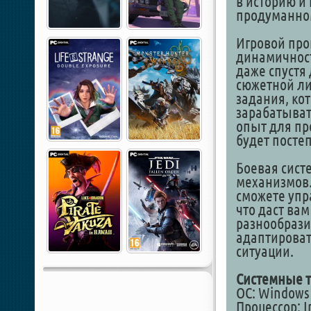
в историю и
продуманно
Игровой про
динамичност
даже спустя
сюжетной ли
задания, ко
зарабатыват
опыт для пр
будет постеп
Боевая сист
механизмов.
сможете упр
что даст ва
разнообрази
адаптировать
ситуации.
Системные т
ОС: Windows 1
Процессор: In