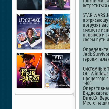
грозными си
встретиться
STAR WARS J
потрясающую
погрузят ва
сможете исп
навыков и с
своем пути и
Определите 
Jedi: Surviv
героем гала
Системные т
ОС: Windows 1
Процессор: 4 
1400
Оперативная
Видеокарта: 
DirectX: Вер
Место на дис