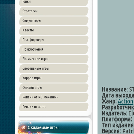
Гонки
Стратегии
Симуляторы
Квесты
Платформеры
Приключения
Логические игры
Спортивные игры
Хоррор игры
Онлайн игры
Название
: S
Дата выхода
Репаки от RG Механики
Жанр:
Action
Разработчик
Репаки от xatab
Издатель
: E
Платформа:
Тип издания
Ожидаемые игры
Версия
: Patc