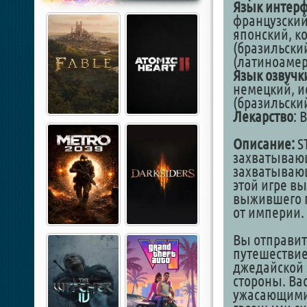
Язык интер
французский
японский, к
(бразильски
(латиноамер
Язык озвучк
немецкий, и
(бразильски
Лекарство
: 
Описание:
ST
захватывающ
захватывающ
этой игре в
выжившего 
от империи.
Вы отправит
путешествие
джедайской 
стороны. Ва
ужасающими 