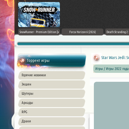
Black Flag
SnowRunner - Premium Edition [v
Forza Horizon 6 (2026)
Death Stranding 2
26) PC
42.0 + DLCs]
Star Wars Jedi: S
Торрент игры
Игры / Игры 2022 года
Горячие новинки
Экшен
Шутеры
Аркады
RPG
Драки