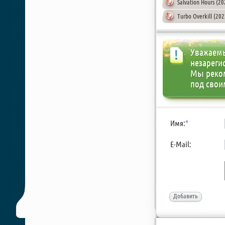
Salvation Hours (2
Turbo Overkill (20
Уважаемы
незареги
Мы реко
под свои
Имя:
*
E-Mail:
Добавить