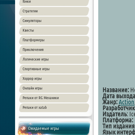
Гонки
Стратегии
Симуляторы
Квесты
Платформеры
Приключения
Логические игры
Спортивные игры
Хоррор игры
Онлайн игры
Название:
He
Дата выхода
Репаки от RG Механики
Жанр:
Action
Разработчик
Репаки от xatab
Издатель
: I
Платформа:
Тип издания
Ожидаемые игры
Язык интер