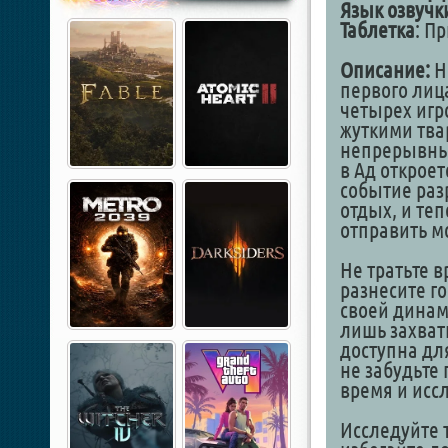
Язык озвучк
Таблетка
: П
Описание:
H
первого лиц
четырех игро
жуткими тва
непрерывным
в Ад откроет
событие раз
отдых, и те
отправить м
Не тратьте 
разнесите го
своей динами
лишь захвати
доступна дл
не забудьте
время и исс
Исследуйте 