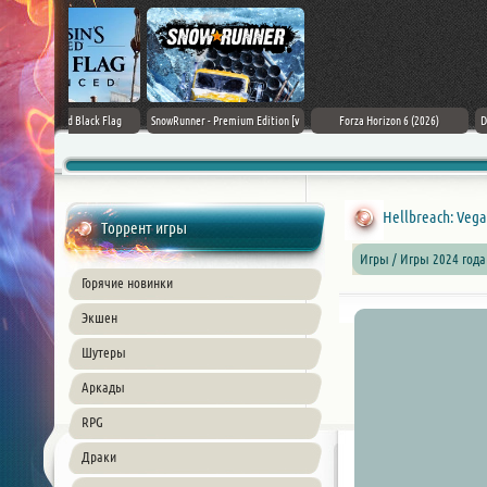
Black Flag
SnowRunner - Premium Edition [v
Forza Horizon 6 (2026)
Death Stranding 2
26) PC
42.0 + DLCs]
Hellbreach: Vega
Торрент игры
Игры / Игры 2024 года
Горячие новинки
Экшен
Шутеры
Аркады
RPG
Драки