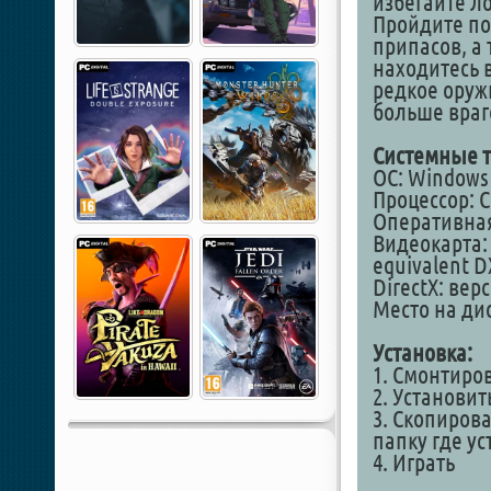
избегайте ло
Пройдите по
припасов, а
находитесь 
редкое оруж
больше враг
Системные т
ОС: Windows 8
Процессор: C
Оперативная
Видеокарта: 
equivalent 
DirectX: вер
Место на дис
Установка:
1. Смонтиро
2. Установит
3. Скопирова
папку где у
4. Играть