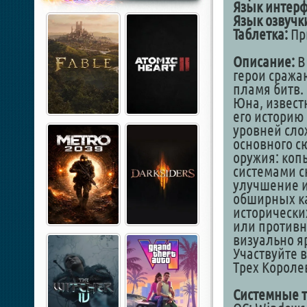
Язык интер
Язык озвучк
Таблетка:
Пр
Описание:
В
герои сража
пламя битв.
Юна, извест
его историю
уровней сло
основного с
оружия: коп
системами с
улучшение и
обширных ка
исторически
или против
визуально я
Участвуйте 
Трех Короле
Системные т