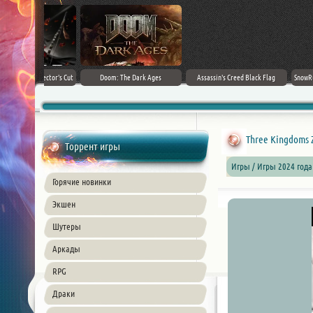
irector's Cut
Doom: The Dark Ages
Assassin's Creed Black Flag
SnowRunner - Prem
+ DLC] (2024)
Resynced (2026) PC
42.0 + D
ble
Three Kingdoms Z
Торрент игры
Игры / Игры 2024 года
Горячие новинки
Экшен
Шутеры
Аркады
RPG
Драки