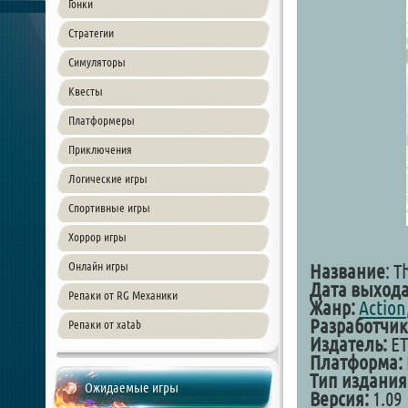
Гонки
Стратегии
Симуляторы
Квесты
Платформеры
Приключения
Логические игры
Спортивные игры
Хоррор игры
Онлайн игры
Название
: 
Дата выхода
Репаки от RG Механики
Жанр:
Action
Разработчик
Репаки от xatab
Издатель:
ET
Платформа:
Тип издания
Ожидаемые игры
Версия:
1.09