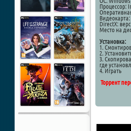
ОС: Windows 1
Процессор: I
Оперативная
Видеокарта: 
DirectX: вер
Место на дис
Установка:
1. Смонтиро
2. Установит
3. Скопирова
где установ
4. Играть
Торрент пер