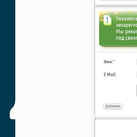
Уважаемы
незареги
Мы реко
под свои
Имя:
*
E-Mail:
Добавить