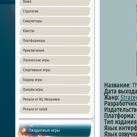
Гонки
Стратегии
Симуляторы
Квесты
Платформеры
Приключения
Логические игры
Спортивные игры
Хоррор игры
Название
: 
Онлайн игры
Дата выхода
Жанр:
Strate
Репаки от RG Механики
Разработчик
Издательств
Репаки от xatab
Платформа:
Тип издания
Язык интерф
Ожидаемые игры
Язык озвучк