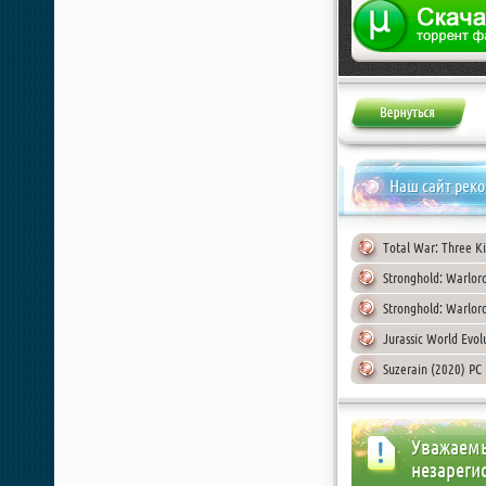
Жалоба
Наш сайт рек
Total War: Three Ki
Stronghold: Warlord
Stronghold: Warlord
Jurassic World Evol
Suzerain (2020) PC
Уважаемы
незареги