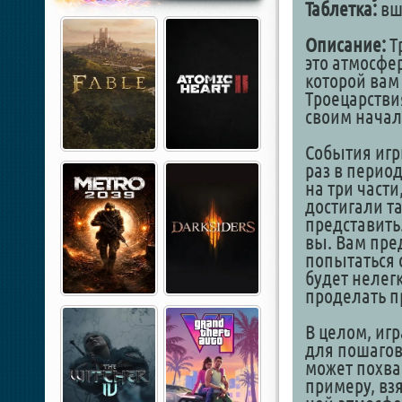
Таблетка:
вш
Описание:
Т
это атмосфер
которой вам 
Троецарстви
своим нач
События игры
раз в перио
на три части
достигали та
представить.
вы. Вам пред
попытаться 
будет нелегк
проделать п
В целом, иг
для пошагов
может похва
примеру, вз