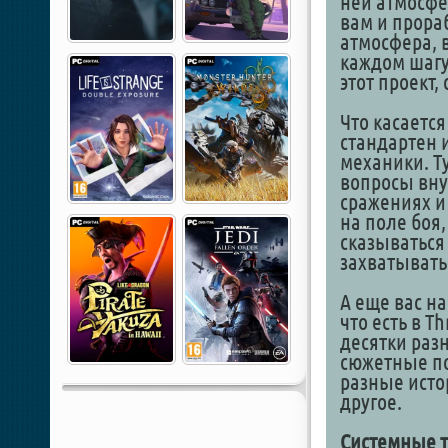
ней атмосфе
вам и прора
атмосфера, в
каждом шагу 
этот проект,
Что касается
стандартен 
механики. Т
вопросы вну
сражениях и
на поле боя
сказываться
захватывать
А еще вас на
что есть в T
десятки раз
сюжетные по
разные исто
другое.
Системные т