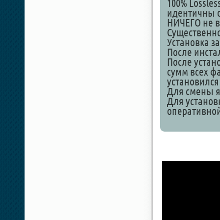
100% Lossles
идентичны о
НИЧЕГО не в
Существенно 
Установка з
После инстал
После устан
сумм всех фа
установился
Для смены я
Для установ
оперативной