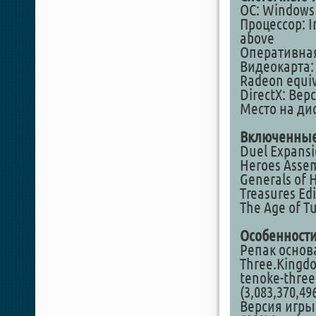
ОС: Windows 
Процессор: I
above
Оперативная
Видеокарта
Radeon equiv
DirectX: Верс
Место на дис
Включенные
Duel Expans
Heroes Asse
Generals of 
Treasures Edi
The Age of T
Особенности
Репак основ
Three.Kingd
tenoke-three
(3,083,370,49
Версия игры: