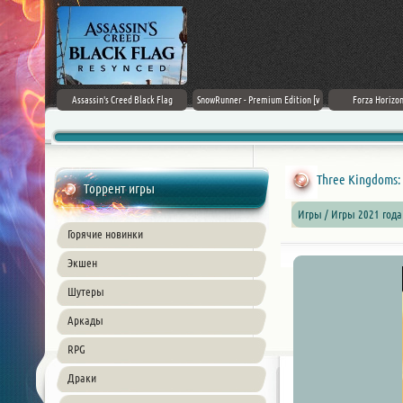
rk Ages
Assassin's Creed Black Flag
SnowRunner - Premium Edition [v
Forza Horizon
Resynced (2026) PC
42.0 + DLCs]
Three Kingdoms: T
Торрент игры
Игры / Игры 2021 года
Горячие новинки
Экшен
Шутеры
Аркады
RPG
Драки