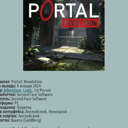
вание
: Portal: Revolution
а выхода:
6 января 2024
р:
Adventure
,
Logic
, 1st Person
работчик:
Second Face Software
атель:
Second Face Software
тформа
: PC
 издания
: Пиратка
к интерфейса:
Английский, Немецкий
к озвучки:
Английский
летка:
Вшита (GoldBerg)