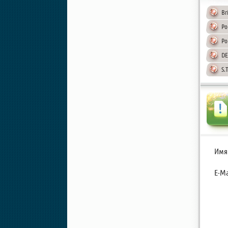
Br
Po
Po
DE
S.
Имя
E-Ma