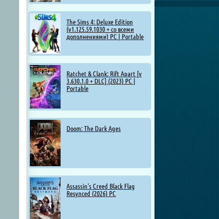
The Sims 4: Deluxe Edition
(v1.125.59.1030 + со всеми
дополнениями) PC | Portable
Ratchet & Clank: Rift Apart [v
3.630.1.0 + DLC] (2023) PC |
Portable
Doom: The Dark Ages
Assassin's Creed Black Flag
Resynced (2026) PC