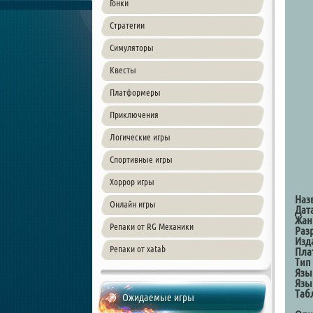
Гонки
Стратегии
Симуляторы
Квесты
Платформеры
Приключения
Логические игры
Спортивные игры
Хоррор игры
Наз
Онлайн игры
Дат
Жан
Репаки от RG Механики
Раз
Изд
Репаки от xatab
Пла
Тип
Язы
Язы
Таб
Ожидаемые игры