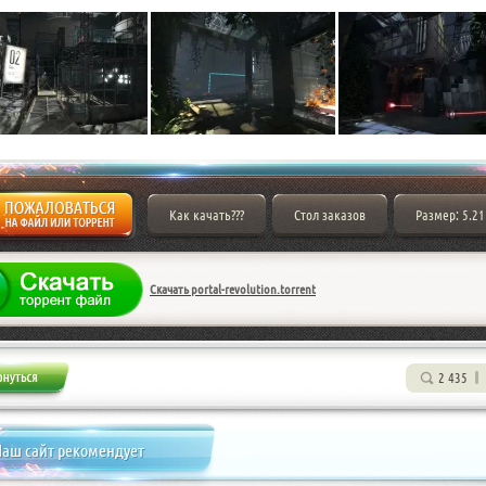
Как качать???
Стол заказов
Размер: 5.21
Скачать portal-revolution.torrent
2 435
аш сайт рекомендует