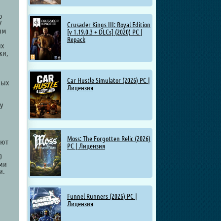
о
У
Crusader Kings III: Royal Edition
ым
[v 1.19.0.3 + DLCs] (2020) PC |
Repack
их
жи,
Car Hustle Simulator (2026) PC |
ных
Лицензия
у
Moss: The Forgotten Relic (2026)
яют
PC | Лицензия
0
ми
и.
Funnel Runners (2026) PC |
Лицензия