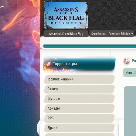
Doom: The Dark Ages
Assassin's Creed Black Flag
SnowRunner - Premium Edition [v
Resynced (2026) PC
42.0 + DLCs]
Po
Торрент игры
Игры /
Горячие новинки
Экшен
Шутеры
Аркады
RPG
Драки