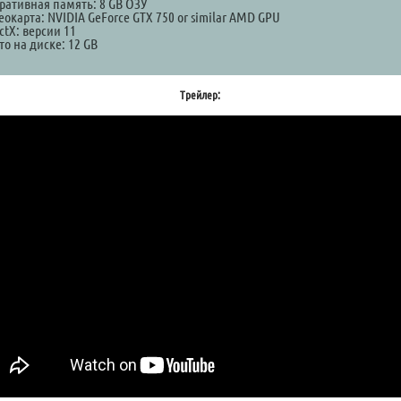
ративная память: 8 GB ОЗУ
окарта: NVIDIA GeForce GTX 750 or similar AMD GPU
ctX: версии 11
о на диске: 12 GB
Трейлер: