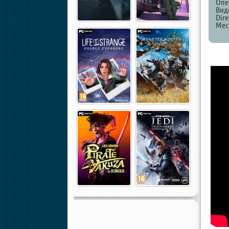
Опе
Виде
Dire
Мест