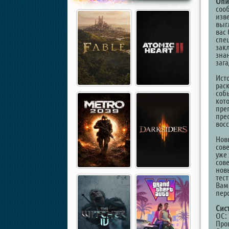
Опи
соо
изве
выг
вас
спец
зак
зна
заг
Исто
рас
соб
кот
пре
пре
вос
Нов
сов
уже
сов
нов
тест
Вам
пер
Сис
ОС: 
Проц