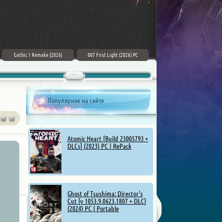
Gothic 1 Remake (2026)
007 First Light (2026) PC
ZERO PARADES: For Dead Spies
(2026) РС
Популярное на сайте
Atomic Heart [Build 23005793 +
DLCs] (2023) PC | RePack
Ghost of Tsushima: Director's
Cut [v 1053.9.0623.1807 + DLC]
(2024) PC | Portable