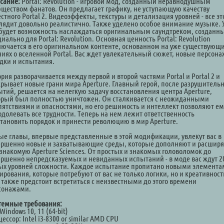
сание:
Portal: Revolution - игровой мод, созданный неравнодушным
бществом фанатов. Он предлагает графику, не уступающую качеству
стного Portal 2. Видеоэффекты, текстуры и детализация уровней - все эт
лядит довольно реалистично. Также уделено особое внимание музыке. 
 будет возможность наслаждаться оригинальным саундтреком, созданн
иально для Portal: Revolution. Основная ценность Portal: Revolution
лючается в его оригинальном контенте, основанном на уже существующ
ниях о вселенной Portal. Вас ждет увлекательный сюжет, новые персона
адки и испытания.
рия разворачивается между первой и второй частями Portal и Portal 2 и
крывает новые грани мира Aperture. Главный герой, после разрушитель
ытий, решается на нелегкую задачу восстановления центра Aperture,
орый был полностью уничтожен. Он сталкивается с неожиданными
пятствиями и опасностями, но его решимость и интеллект позволяют ем
одолевать все трудности. Теперь на нем лежит ответственность
становить порядок и принести революцию в мир Aperture.
ые главы, впервые представленные в этой модификации, увлекут вас в
ершенно новые и захватывающие среды, которые дополняют и расшир
 знакомую Aperture Sciences. От простых и знакомых головоломок до
ершенно непредсказуемых и невиданных испытаний - в моде вас ждут 2
ых уровней сложности. Каждое испытание пропитано новыми элемента
ирования, которые потребуют от вас не только логики, но и креативност
 также предстоит встретиться с неизвестными до этого времени
сонажами.
темные требования:
Windows 10, 11 (64-bit)
ессор: Intel i3-8300 or similar AMD CPU