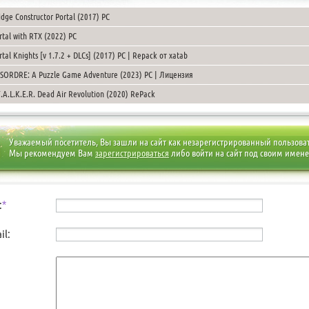
idge Constructor Portal (2017) PC
rtal with RTX (2022) PC
rtal Knights [v 1.7.2 + DLCs] (2017) PC | Repack от xatab
SORDRE: A Puzzle Game Adventure (2023) PC | Лицензия
T.A.L.K.E.R. Dead Air Revolution (2020) RePack
Уважаемый посетитель, Вы зашли на сайт как незарегистрированный пользова
Мы рекомендуем Вам
зарегистрироваться
либо войти на сайт под своим имен
:
*
il: