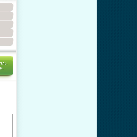
тель.
ем.