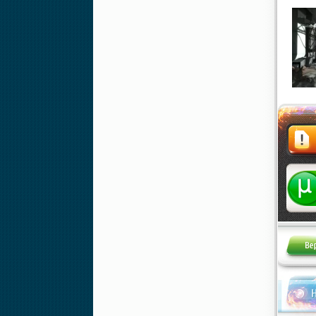
Жалоба
Н