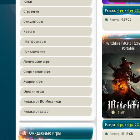
Гонки
Раздел:
Игры
/
Игры 202
Стратегии
Размер:
4.89 GB
Симуляторы
/
RPG
/
Симуляторы
Квесты
Платформеры
Witchfire [v0.9.5] (20
Portable
Приключения
Логические игры
Спортивные игры
Хоррор игры
Онлайн игры
[xfnotgiven_poster_down
Репаки от RG Механики
Репаки от xatab
4 601
Раздел:
Игры
/
Игры 202
Ожидаемые игры
Размер:
49.19 GB