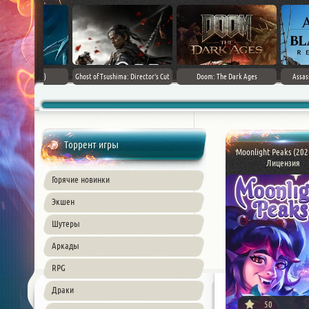
Black Flag
SnowRunner - Premium Edition [v
Forza Horizon 6 (2026)
Death Stranding 2
26) PC
42.0 + DLCs]
Торрент игры
Moonlight Peaks (202
Лицензия
Горячие новинки
Экшен
Шутеры
Аркады
RPG
Драки
50