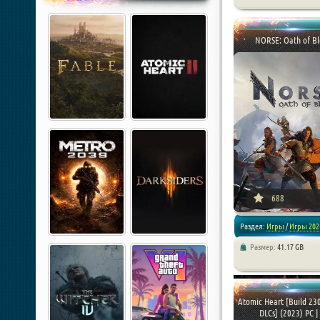
/
Экшен
/
Шутеры
NORSE: Oath of B
688
Раздел:
Игры
/
Игры 202
Размер:
41.17 GB
/
RPG
/
Стратегии
Atomic Heart [Build 23
DLCs] (2023) PC | 