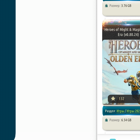
Размер:
3.76 GB
/
Стратегии
/
Симуляторы
Heroes of Might & Magi
Era (v0.80.24)
[xfnotgiven_poster_down
132
Раздел:
Игры
/
Игры 202
Размер:
6.54 GB
/
RPG
/
Стратегии