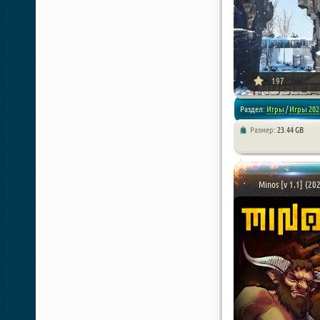
197
Раздел:
Игры
/
Игры 202
Размер:
23.44 GB
/
Приключения
Minos [v 1.1] (20
[xfnotgiven_poster_down