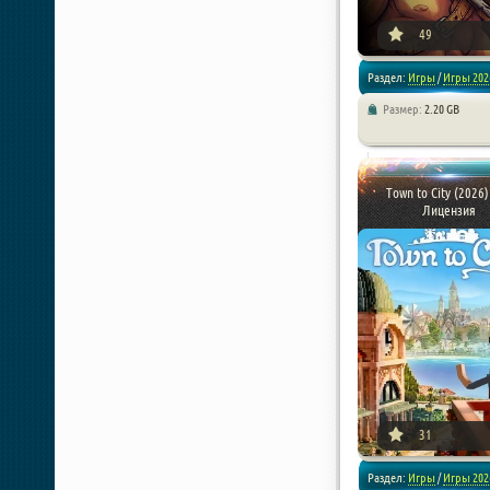
49
Раздел:
Игры
/
Игры 202
Размер:
2.20 GB
/
Экшен
/
Стратегии
/
Симуляторы
/
Приключен
Town to City (2026)
Лицензия
[xfnotgiven_poster_down
31
Раздел:
Игры
/
Игры 202