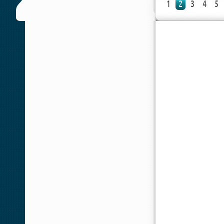
1
2
3
4
5
[xfnotgiven_poster_down