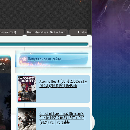
007 First Light (2026) PC
ZERO PARADES: For Dead Spies
Mount & Blade II: Bannerlord [v
(2026) РС
1.4.5.114927 + DLCs] (2025)
Популярное на сайте
bark
...
Atomic Heart [Build 23005793 +
DLCs] (2023) PC | RePack
Ghost of Tsushima: Director's
Cut [v 1053.9.0623.1807 + DLC]
(2024) PC | Portable