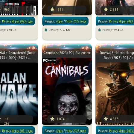
965
991
2 834
л:
Игры
/
Игры 2023 года
Раздел:
Игры
/
Игры 2023 года
Раздел:
Игры
/
Игры 2023 
змер:
9.90 GB
Размер:
5.57 GB
Размер:
29.4 GB
/
Хоррор игры
/
Хоррор игры
/
Приключения
/
Хоррор иг
Wake Remastered [Build
Cannibals (2023) PC | Лицензия
Survival & Horror: Hang
793 + DLCs] (2021) ...
Rope (2023) PC | Ли 
11
1 074
4 387
268
л:
Игры
/
Игры 2021 года
Раздел:
Игры
/
Игры 2023 года
Раздел:
Игры
/
Игры 2023 