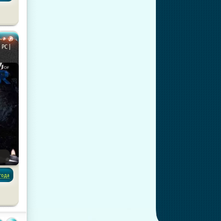
 PC |
года