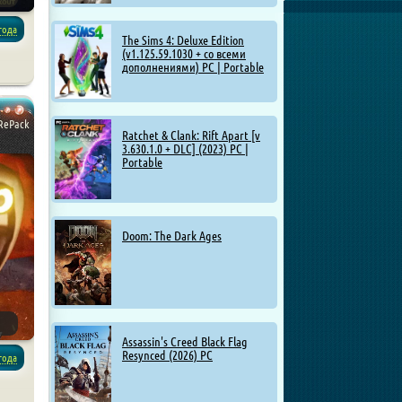
года
The Sims 4: Deluxe Edition
(v1.125.59.1030 + со всеми
дополнениями) PC | Portable
ры
 RePack
Ratchet & Clank: Rift Apart [v
3.630.1.0 + DLC] (2023) PC |
Portable
Doom: The Dark Ages
Assassin's Creed Black Flag
Resynced (2026) PC
года