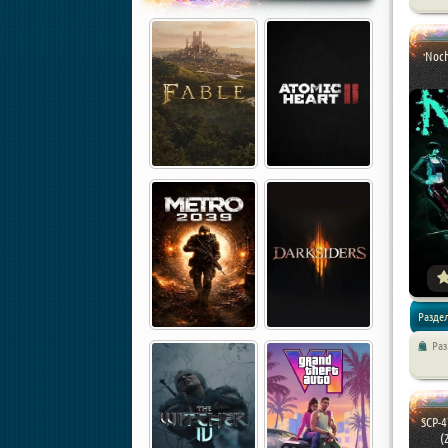
/
Хоррор
Noch
Разде
Ра
/
Экшен
SCP-4
(