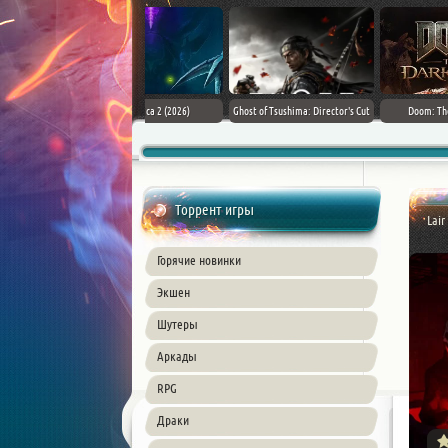
Assassin's Creed Black Flag
SnowRunner - Premium Edition [v
Forza Horizon 6 (2026)
Resynced (2026) PC
42.0 + DLCs]
Торрент игры
Lair
Горячие новинки
Экшен
Шутеры
Аркады
RPG
Драки