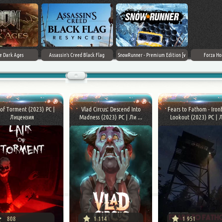
Death Stranding 2: On The Beach
Frostpunk 2 [v 1.6.0]
Gothic 1 Remake (2026)
 of Torment (2023) PC |
Vlad Circus: Descend Into
Fears to Fathom - Iron
Лицензия
Madness (2023) PC | Ли ...
Lookout (2023) PC | Л 
808
1 114
1 951