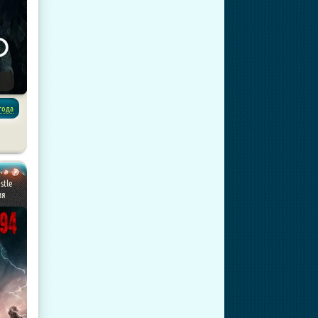
года
stle
ия