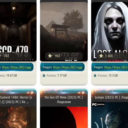
782
942
1 408
л:
Игры
/
Игры 2023 года
Раздел:
Игры
/
Игры 2023 года
Раздел:
Игры
/
Игры 2023 
змер:
19.67 GB
Размер:
7.77 GB
Размер:
13.3 GB
 игры
/
Экшен
/
Хоррор игры
/
Хоррор игры
tament 1406: Horror [v
No Son Of Mine (2023) PC |
Lempo (2023) PC | Лиц
2.2] (2023) PC | Re ...
Лицензия