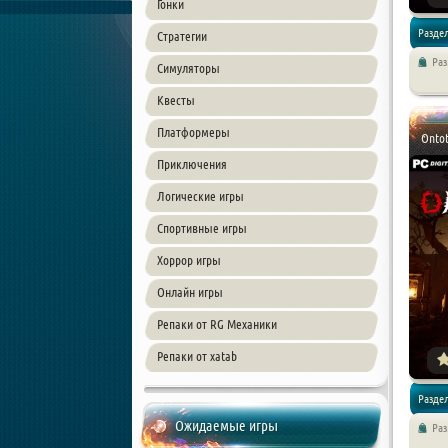
Гонки
Разде
Стратегии
Ра
Симуляторы
/
Хоррор
Квесты
Платформеры
Ontot
Приключения
Логические игры
Спортивные игры
Хоррор игры
Онлайн игры
Репаки от RG Механики
Репаки от xatab
Разде
Ожидаемые игры
Ра