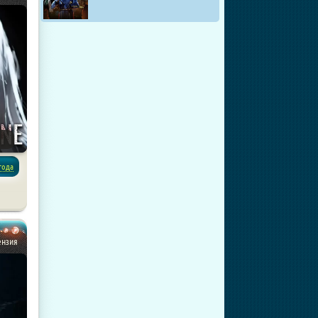
года
ензия