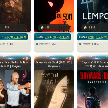
1 410
871
1 238
л:
Игры
/
Игры 2023 года
Раздел:
Игры
/
Игры 2023 года
Раздел:
Игры
/
Игры 2023 
змер:
1.51 GB
Размер:
2.75 GB
Размер:
8.43 GB
/
Хоррор игры
/
Хоррор игры
/
Хоррор игры
ent Fear: Redistribution
Seven Nights Ghost (2023) PC |
Daymare: 1994 Sandca
2023) PC | Лиценз ...
Лицензия
(2023) PC | Лиценз