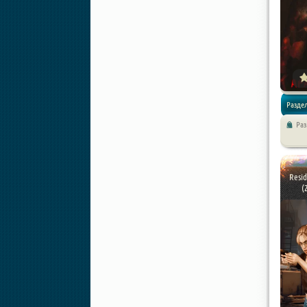
Разде
Ра
/
Экшен
Resid
(