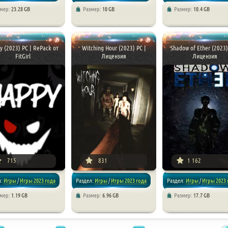
змер:
23.28 GB
Размер:
10 GB
Размер:
10.4 GB
/
Хоррор игры
/
Хоррор игры
/
Экшен
/
Хоррор игры
y (2023) PC | RePack от
Witching Hour (2023) PC |
Shadow of Ether (2023)
FitGirl
Лицензия
Лицензия
715
831
1 162
л:
Игры
/
Игры 2023 года
Раздел:
Игры
/
Игры 2023 года
Раздел:
Игры
/
Игры 2023 
змер:
1.19 GB
Размер:
6.96 GB
Размер:
17.7 GB
 игры
/
Экшен
/
Хоррор игры
/
Хоррор игры