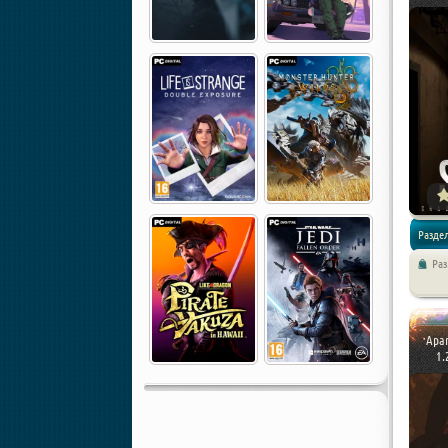
Разде
Ра
/
Хоррор
Apar
1.