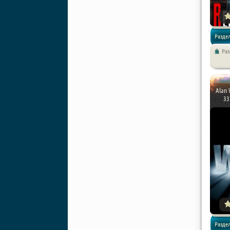
Разде
Ра
/
Экшен
Alan 
33
Разде