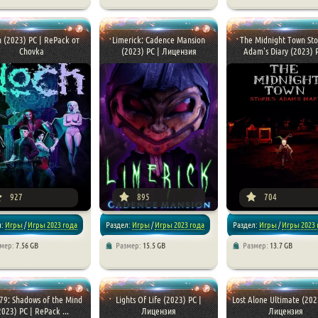
 игры
/
Экшен
/
Шутеры
/
Хоррор игры
/
Хоррор игры
 (2023) PC | RePack от
Limerick: Cadence Mansion
The Midnight Town Stor
Chovka
(2023) PC | Лицензия
Adam's Diary (2023) P 
927
895
704
л:
Игры
/
Игры 2023 года
Раздел:
Игры
/
Игры 2023 года
Раздел:
Игры
/
Игры 2023 
змер:
7.56 GB
Размер:
15.5 GB
Размер:
13.7 GB
/
Хоррор игры
/
Хоррор игры
/
Хоррор игры
79: Shadows of the Mind
Lights Of Life (2023) PC |
Lost Alone Ultimate (202
2023) PC | RePack ...
Лицензия
Лицензия