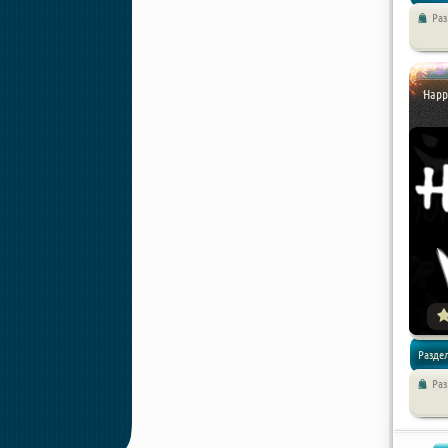
Ра
/
Экшен
Happ
Разде
Ра
/
Хоррор