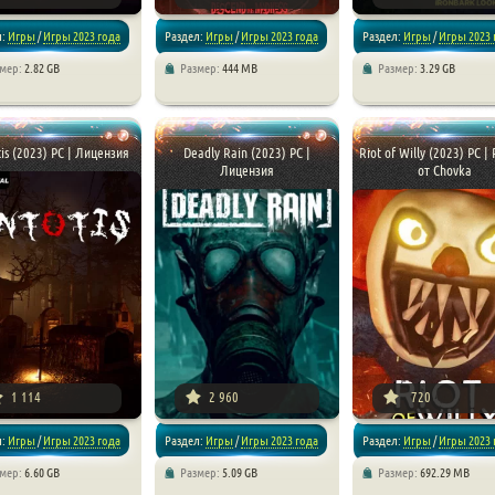
л:
Игры
/
Игры 2023 года
Раздел:
Игры
/
Игры 2023 года
Раздел:
Игры
/
Игры 2023 
змер:
2.82 GB
Размер:
444 MB
Размер:
3.29 GB
 игры
/
Приключения
/
Хоррор игры
/
Приключения
/
Хоррор иг
is (2023) PC | Лицензия
Deadly Rain (2023) PC |
Riot of Willy (2023) PC |
Лицензия
от Chovka
1 114
2 960
720
л:
Игры
/
Игры 2023 года
Раздел:
Игры
/
Игры 2023 года
Раздел:
Игры
/
Игры 2023 
змер:
6.60 GB
Размер:
5.09 GB
Размер:
692.29 MB