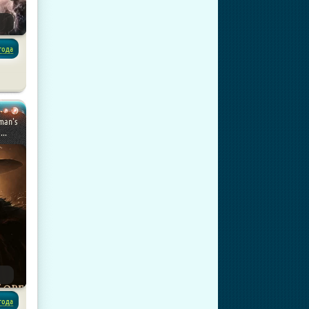
года
ры
man's
...
года