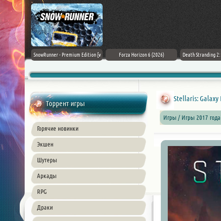
Black Flag
SnowRunner - Premium Edition [v
Forza Horizon 6 (2026)
Death Stranding 2
26) PC
42.0 + DLCs]
Stellaris: Galaxy
Торрент игры
Игры / Игры 2017 года 
Горячие новинки
Экшен
Шутеры
Аркады
RPG
Драки