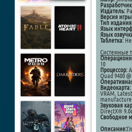
Разработчик
Издатель
: P
Версия игры
Тип издания
Язык интер
Язык озвучк
Таблетка
: Н
Системные 
Операционн
10
Процессор
: 
Quad 9400 @ 
Оперативна
Видеокарта
VRAM. Latest
manufacture
Звуковая ка
DirectX® 9.0
Свободное м
Описание:
Г