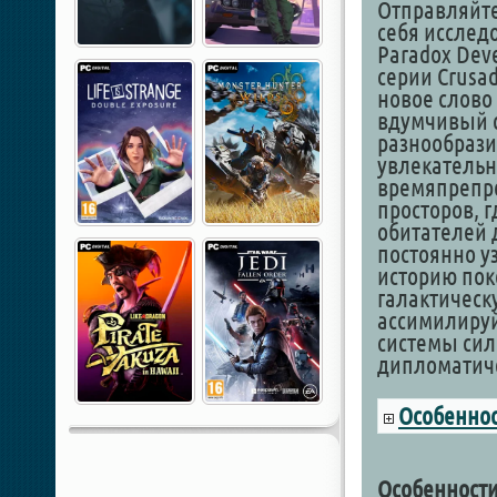
Отправляйте
себя исслед
Paradox Dev
серии Crusad
новое слово 
вдумчивый с
разнообрази
увлекательн
времяпрепр
просторов, г
обитателей 
постоянно уз
историю пок
галактическ
ассимилируй
системы сил
дипломатич
Особеннос
Особенности