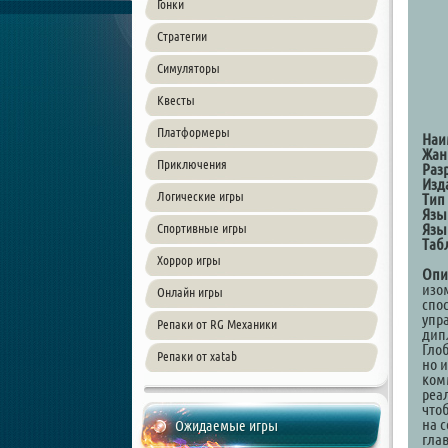
Гонки
Стратегии
Симуляторы
Квесты
Платформеры
Наи
Жан
Приключения
Раз
Изд
Логические игры
Тип
Язы
Язы
Спортивные игры
Таб
Хоррор игры
Опи
изо
Онлайн игры
спо
упр
Репаки от RG Механики
дип
Гло
Репаки от xatab
но 
ком
реа
что
на 
Ожидаемые игры
гла