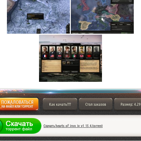
Как качать???
Стол заказов
Размер: 4.29
Скачать hearts_of_iron_iv_v1_15_4.torrent