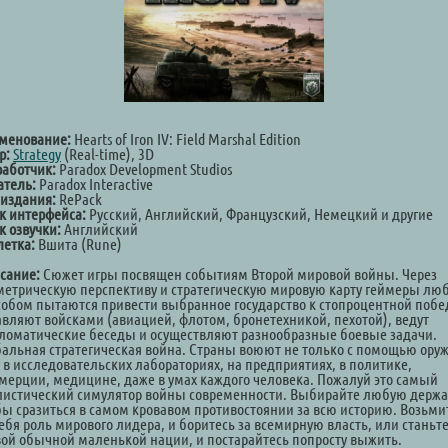
менование:
Hearts of Iron IV: Field Marshal Edition
р:
Strategy
(Real-time), 3D
работчик:
Paradox Development Studios
атель:
Paradox Interactive
 издания:
RePack
к интерфейса:
Русский, Английский, Французский, Немецкий и другие
к озвучки:
Английский
летка:
Вшита (Rune)
сание:
Сюжет игры посвящен событиям Второй мировой войны. Через
метрическую перспективу и стратегическую мировую карту геймеры л
собом пытаются привести выбранное государство к стопроцентной побе
авляют войсками (авиацией, флотом, бронетехникой, пехотой), ведут
ломатические беседы и осуществляют разнообразные боевые задачи.
бальная стратегическая война. Страны воюют не только с помощью оруж
и в исследовательских лабораториях, на предприятиях, в политике,
мерции, медицине, даже в умах каждого человека. Пожалуй это самый
листический симулятор войны современности. Выбирайте любую держа
бы сразиться в самом кровавом противостоянии за всю историю. Возьми
себя роль мирового лидера, и боритесь за всемирную власть, или станьт
вой обычной маленькой нации, и постарайтесь попросту выжить.