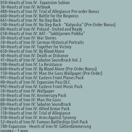
010=Hearts of Iron IV - Expansion Subion
30=Hearts of Iron IV: Artbook
480=Hearts of Iron IV: Trial of Allegiance Pre-order Bonus
660=Hearts of Iron IV: Battle for the Bosporus
661=Hearts of Iron IV: No Step Back
140=Hearts of Iron IV: No Step Back - "Katyusha" (Pre-Order Bonus)
00=Hearts of Iron IV: Poland - United and Ready
250=Hearts of Iron IV: AAT - "Sakkijarven Polkka"
30=Hearts of Iron IV: War Stories
10=Hearts of Iron IV: German Historical Portraits
60=Hearts of Iron IV: Together for Victory
650=Hearts of Iron IV: By Blood Alone
40=Hearts of Iron IV: Death or Dishonor
41=Hearts of Iron IV: Sabaton Soundtrack Vol. 2
100=Hearts of Iron IV: La Resistance
660=Hearts of Iron IV: By Blood Alone (Pre-Order Bonus)
150=Hearts of Iron IV: Man the Guns Wallpaper (Pre-Order)
991=Hearts of Iron IV: Eastern Front Planes Pack
40=Hearts of Iron IV: Expansion Pass DLC
992=Hearts of Iron IV: Eastern Front Music Pack
10=Hearts of Iron IV: Wallpaper
10=Hearts of Iron IV: Anniversary Pack
60=Hearts of Iron IV: Man the Guns
00=Hearts of Iron IV: Sabaton Soundtrack
230=Hearts of Iron IV: Allied Armor Pack
150=Hearts of Iron IV: Trial of Allegiance
930=Hearts of Iron IV: Arms Against Tyranny
52=Hearts of Iron IV: Famous Battleships Unit Pack
780=Expansion - Hearts of Iron IV: Götterdämmerung
тановка ~ 5 мин