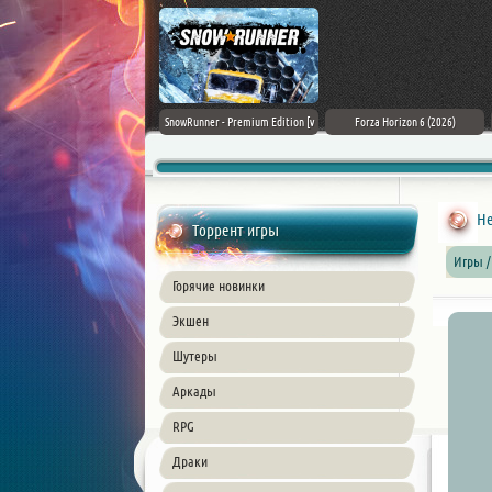
Assassin's Creed Black Flag
SnowRunner - Premium Edition [v
Forza Horizon 6 (2026)
Resynced (2026) PC
42.0 + DLCs]
He
Торрент игры
Игры /
Горячие новинки
Экшен
Шутеры
Аркады
RPG
Драки