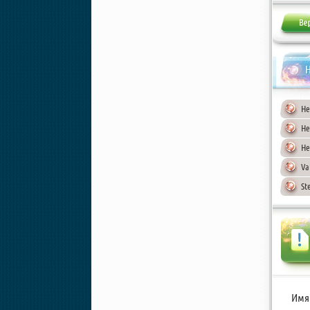
Н
He
He
He
Va
St
Имя