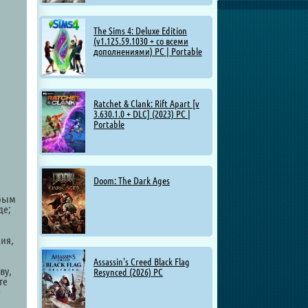
The Sims 4: Deluxe Edition
(v1.125.59.1030 + со всеми
дополнениями) PC | Portable
Ratchet & Clank: Rift Apart [v
3.630.1.0 + DLC] (2023) PC |
Portable
Doom: The Dark Ages
юбым
де;
ия,
Assassin's Creed Black Flag
ву,
Resynced (2026) PC
те
е