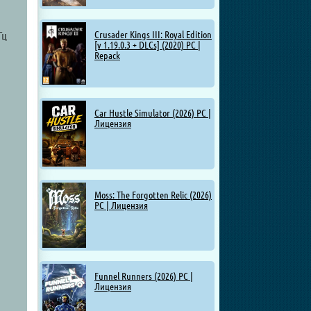
Гц
Crusader Kings III: Royal Edition
[v 1.19.0.3 + DLCs] (2020) PC |
Repack
Car Hustle Simulator (2026) PC |
Лицензия
Moss: The Forgotten Relic (2026)
PC | Лицензия
Funnel Runners (2026) PC |
Лицензия