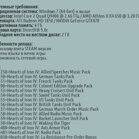
темные требования:
рационная система:
Windows 7 (64-бит) и выше
цессор:
Intel Core 2 Quad Q9400 @ 2.66 ГГц / AMD Athlon II X4 650 @ 3.20 Г
еокарта:
ATI Radeon HD 5850 / NVIDIA GeForce GTX470
ративная память:
4 Гб
овая карта:
DirectX® 9.0с
бодное место на жестком диске:
2 Гб
бенности репака:
 основу взята STEAM версия
мена языка в меню игры
озможность сетевой игры.
:
250=Hearts of Iron IV: Allied Speeches Music Pack
50=Hearts of Iron IV: German Tanks Pack
51=Hearts of Iron IV: French Tanks Pack
00=Hearts of Iron IV: Colonel Edition Upgrade Pack
53=Hearts of Iron IV: Heavy Cruisers Unit Pack
54=Hearts of Iron IV: Soviet Tanks Unit Pack
55=Hearts of Iron IV: US Tanks Unit Pack
56=Hearts of Iron IV: British Tanks Unit Pack
57=Hearts of Iron IV: German March Order Music Pack
58=Hearts of Iron IV: Allied Radio Music Pack
59=Hearts of Iron IV: Rocket Launcher Unit Pack
50=Hearts of Iron IV: Waking the Tiger
480=Hearts of Iron IV: Axis Armor Pack
481=Hearts of Iron IV: Radio Pack
030=Hearts of Iron IV: La Resistance Pre-Order Bonus