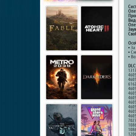
Cис
Опе
Про
Вид
Опе
Звук
Сво
Осо
▪ За
▪ С
▪ В
DLC
1317
4605
4605
6162
4605
4605
4605
4605
4605
4605
4605
7023
1086
1086
1206