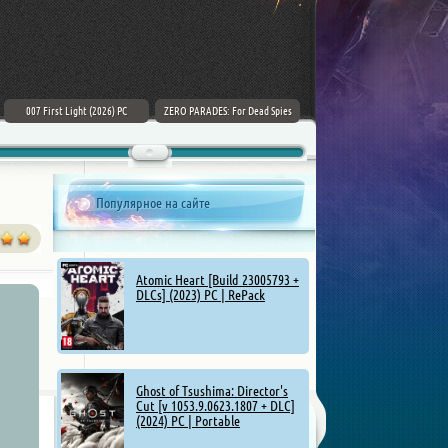
007 First Light (2026) PC
ZERO PARADES: For Dead Spies
Mount & Blade II: Bannerlord [v
(2026) РС
1.4.5.114927 + DLCs] (2025)
Популярное на сайте
Atomic Heart [Build 23005793 +
DLCs] (2023) PC | RePack
Ghost of Tsushima: Director's
Cut [v 1053.9.0623.1807 + DLC]
(2024) PC | Portable