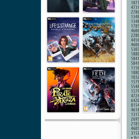
1877
4731
2786
1348
1348
1785
4606
2280
4456
4606
5307
1880
5841
5841
1158
1880
1032
1579
5548
1579
4724
6420
8154
4618
1317
2695
2183
4605
3152
▪ Ус