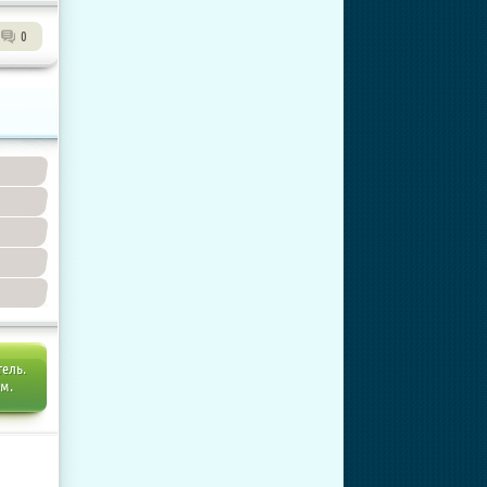
0
тель.
ем.