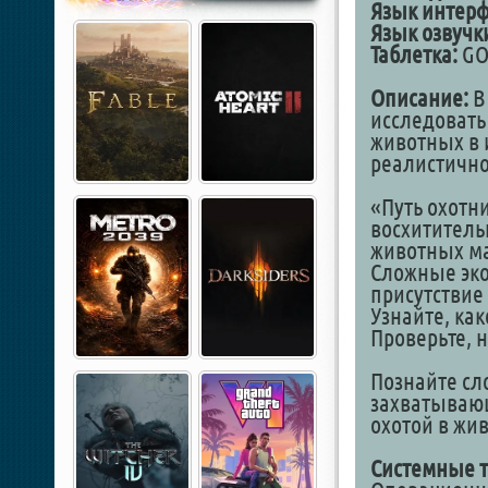
Язык интерф
Язык озвучк
Таблетка:
GO
Описание:
В
исследовать
животных в 
реалистично
«Путь охотни
восхититель
животных ма
Сложные эко
присутствие
Узнайте, ка
Проверьте, 
Познайте сл
захватывающ
охотой в жи
Системные т