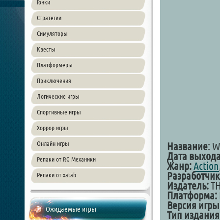
Гонки
Стратегии
Симуляторы
Квесты
Платформеры
Приключения
Логические игры
Спортивные игры
Хоррор игры
Онлайн игры
Название
: 
Дата выхода
Репаки от RG Механики
Жанр:
Action
Разработчик
Репаки от xatab
Издатель:
TH
Платформа:
Версия игры
Ожидаемые игры
Тип издания