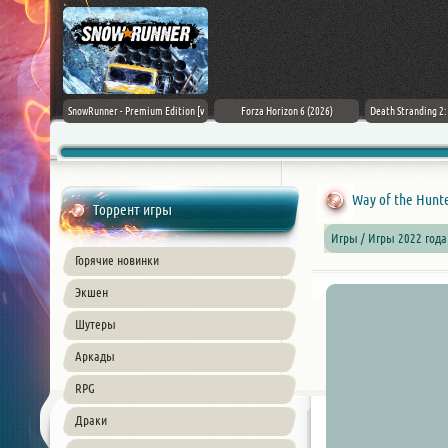
Black Flag
SnowRunner - Premium Edition [v
Forza Horizon 6 (2026)
Death Stranding 2
26) PC
42.0 + DLCs]
Way of the Hunter
Торрент игры
Игры / Игры 2022 года
Горячие новинки
Экшен
Шутеры
Аркады
RPG
Драки