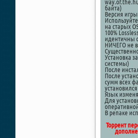
way.of.the.hu
байта)
Версия игры:
Используйте
на старых OS
100% Lossles
идентичны о
НИЧЕГО не в
Существенно 
Установка з
системы)
После инстал
После устан
сумм всех фа
установился
Язык изменя
Для установ
оперативной
В репаке исп
Торрент пер
дополнен