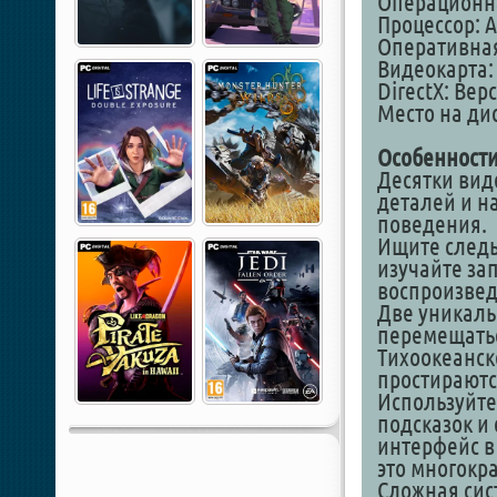
Операционная
Процессор: AM
Оперативная
Видеокарта: 
DirectX: Вер
Место на дис
Особенности
Десятки вид
деталей и 
поведения.
Ищите следы
изучайте за
воспроизвед
Две уникал
перемещатьс
Тихоокеанск
простираются
Используйте
подсказок и
интерфейс в
это многокр
Сложная сис