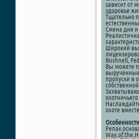
зависит от м
здоровье жи
Тщательно 
естественны
Смена дня и
Реалистична
характерист
Широкий выб
лицензирова
Bushnell, Fe
Вы можете п
вырученные 
пропуски в 
собственной
Захватывающ
охотничьего
Наслаждайт
охоте вмест
Особенности
Репак основ
Way.of.the.H