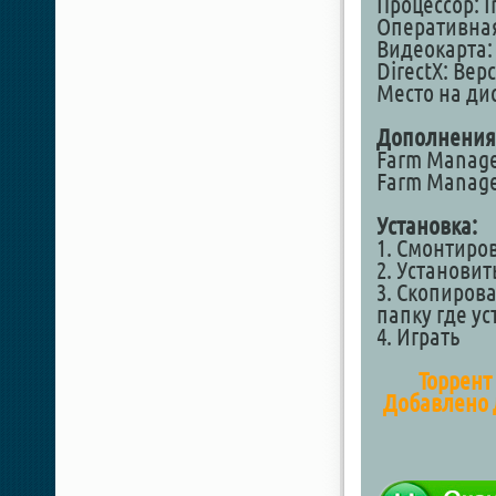
Процессор: I
Оперативная
Видеокарта: 
DirectX: Вер
Место на дис
Дополнения
Farm Manage
Farm Manager
Установка:
1. Смонтиро
2. Установит
3. Скопирова
папку где у
4. Играть
Торрент 
Добавлено д