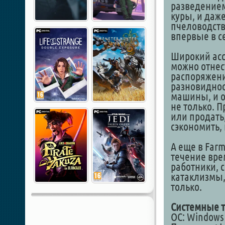
разведением
куры, и даж
пчеловодств
впервые в с
Широкий асс
можно отнес
распоряжени
разновиднос
машины, и о
не только. П
или продать,
сэкономить,
А еще в Far
течение вре
работники, 
катаклизмы,
только.
Системные т
ОС: Windows 7