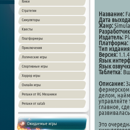
Гонки
Стратегии
Название:
Fa
Дата выхода
Симуляторы
Жанр:
Simula
Квесты
Разработчик
Издатель:
Pl
Платформеры
Платформа:
Тип издания
Приключения
Версия:
1.1.4
Логические игры
Язык интерф
Язык озвучк
Спортивные игры
Таблетка
: В
Хоррор игры
Описание:
З
Онлайн игры
фермерском 
делом, найм
Репаки от RG Механики
управляйте 
Репаки от xatab
главное, сд
развивалас
Это очередн
Ожидаемые игры