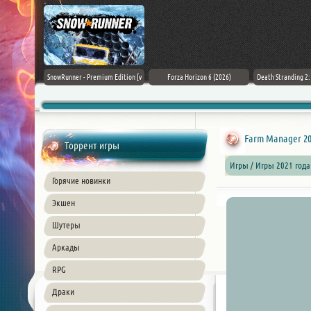
Black Flag
SnowRunner - Premium Edition [v
Forza Horizon 6 (2026)
Death Stranding 2
26) PC
42.0 + DLCs]
Farm Manager 202
Торрент игры
Игры / Игры 2021 года
Горячие новинки
Экшен
Шутеры
Аркады
RPG
Драки