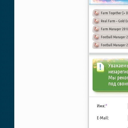
Farm Together [+ D
Real Farm – Gold E
Farm Manager 2018 
Football Manager 2
Football Manager 
Уважаемы
незареги
Мы реко
под свои
Имя:
*
E-Mail: