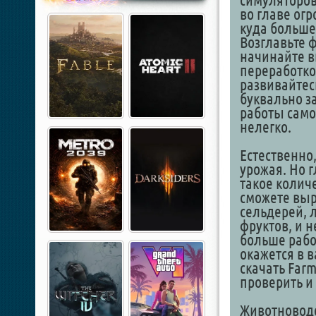
симуляторов 
во главе огр
куда больше
Возглавьте 
начинайте в
переработко
развивайтесь
буквально за
работы само
нелегко.
Естественно,
урожая. Но г
такое количе
сможете выр
сельдерей, 
фруктов, и 
больше рабо
окажется в 
скачать Far
проверить и 
Животноводс