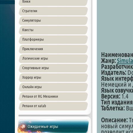
Гонки
Стратегии
Симуляторы
Квесты
Платформеры
Приключения
Наименован
Логические игры
Жанр:
Simula
Разработчик
Спортивные игры
Издатель:
Do
Язык интерф
Хоррор игры
Немецкий и 
Онлайн игры
Язык озвучк
Версия:
1.4
Репаки от RG Механики
Тип издания
Репаки от xatab
Таблетка:
Вш
Описание:
Tr
новый симул
Ожидаемые игры
позволит ис