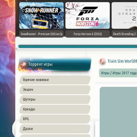
Black Flag
SnowRunner - Premium Edition [v
Forza Horizon 6 (2026)
Death Stranding 2
26) PC
42.0 + DLCs]
Train Sim World®
Торрент игры
Игры / Игры 2017 года
Горячие новинки
Экшен
Шутеры
Аркады
RPG
Драки