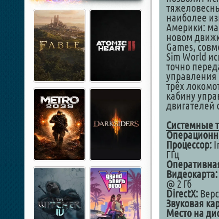
тяжеловесны
наиболее из
Америки: ма
новом движк
Games, совме
Sim World и
точно перед
управления 
трёх локомо
кабину упра
двигателей 
Cистемные т
Операционна
Процессор:
I
ГГц
Оперативная
Видеокарта:
@ 2 Гб
DirectX:
Верс
Звуковая кар
Место на дис