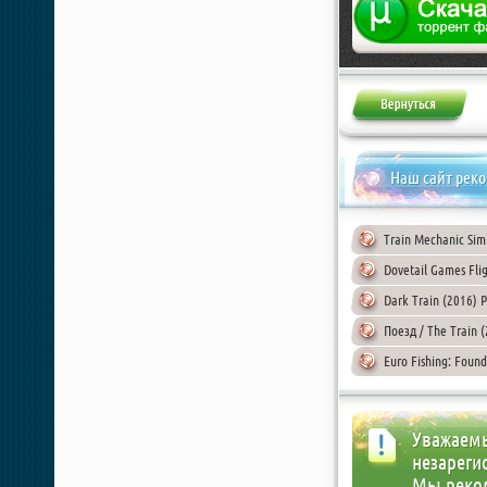
Наш сайт рек
Train Mechanic Sim
Dovetail Games Flig
Dark Train (2016) 
Поезд / The Train (
Euro Fishing: Foun
Уважаемы
незареги
Мы реко