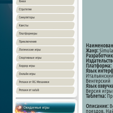
Гонки
Стратегии
Симуляторы
Квесты
Платформеры
Приключения
Наименован
Жанр:
Simula
Логические игры
Разработчик
Спортивные игры
Издательств
Платформа:
Хоррор игры
Язык интерф
Онлайн игры
Итальянский
Венгерский
Репаки от RG Механики
Язык озвучк
Версия игры:
Репаки от xatab
Таблетка:
Пр
Описание:
В
Ожидаемые игры
поездов. На