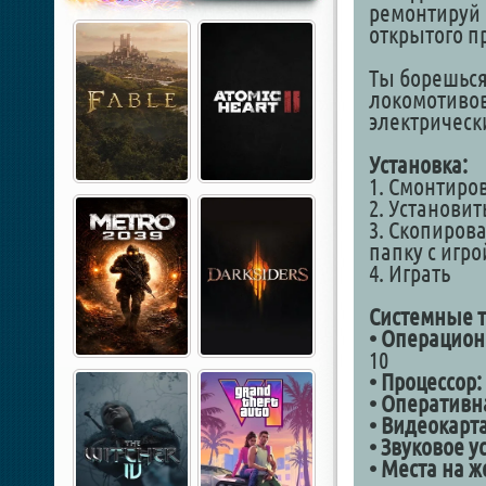
ремонтируй 
открытого п
Ты борешься
локомотивов
электрическ
Установка:
1. Смонтиров
2. Установит
3. Скопирова
папку с игро
4. Играть
Cистемные т
• Операцион
10
• Процессор:
• Оперативн
• Видеокарта
• Звуковое у
• Места на ж