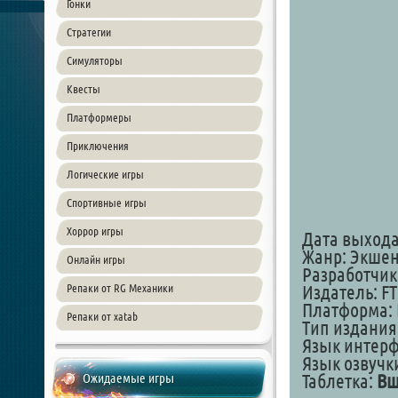
Гонки
Стратегии
Симуляторы
Квесты
Платформеры
Приключения
Логические игры
Спортивные игры
Хоррор игры
Дата выхода: 
Жанр: Экше
Онлайн игры
Разработчик
Репаки от RG Механики
Издатель: F
Платформа: 
Репаки от xatab
Тип издания:
Язык интер
Язык озвучк
Ожидаемые игры
Таблетка:
Вш