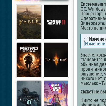
Системные т
ОС: Windows 1
Процессор: In
Оперативная
Видеокарта: 
Место на дис
✅
Изменен
[Изменени
Знаете, когд
становится л
обычная дев
пропитанном
ощущение, ч
никого нет. 
мыслью: «Ты
Сюжет не вы
Никто не под
оборотень, б