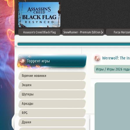
rk Ages
Assassin's Creed Black Flag
SnowRunner - Premium Edition [v
Forza Horizon
Resynced (2026) PC
42.0 + DLCs]
Werewolf: The In
Торрент игры
Игры / Игры 2026 года
Горячие новинки
Экшен
Шутеры
Аркады
RPG
Драки