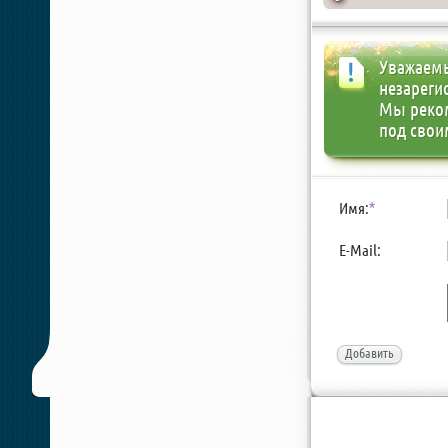
Уважаемы
незареги
Мы реко
под свои
Имя:
*
E-Mail:
Добавить