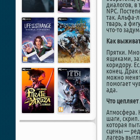
диалогов, в
NPC. Постеп
так. Альфа-л
тварь, а фиг
что-то задум
Как выживат
Прятки. Мног
ящиками, за
коридору. Ес
конец. Драк 
можно менят
помогает чув
ада.
Что цепляет
Атмосфера. 
шаги, скрип.
которая пыт
сцены — редк
лагерь выгл