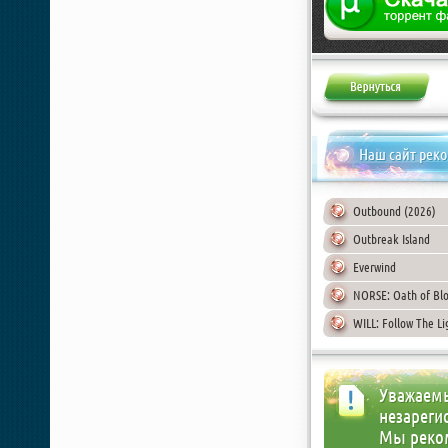
Наш сайт рек
Outbound (2026)
Outbreak Island
Everwind
NORSE: Oath of Bl
WILL: Follow The Li
Уважаемы
незареги
Мы реко