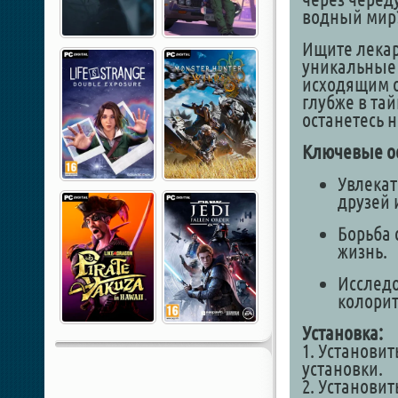
водный мир
Ищите лекар
уникальные 
исходящим о
глубже в та
останетесь н
Ключевые о
Увлека
друзей 
Борьба 
жизнь.
Исследо
колори
Установка:
1. Установи
установки.
2. Установи