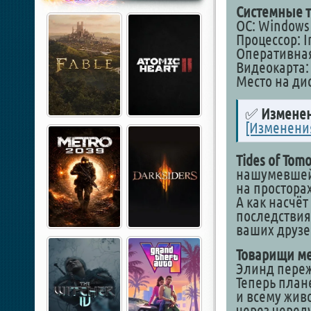
Системные т
ОС: Windows 1
Процессор: In
Оперативная
Видеокарта: 
Место на дис
✅
Изменен
[Изменени
Tides of Tom
нашумевшей 
на простора
А как насчёт
последствия
ваших друзе
Товарищи м
Элинд переж
Теперь план
и всему жив
через черед