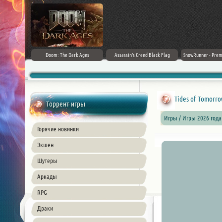
irector's Cut
Doom: The Dark Ages
Assassin's Creed Black Flag
SnowRunner - Prem
+ DLC] (2024)
Resynced (2026) PC
42.0 + D
ble
Tides of Tomorro
Торрент игры
Игры / Игры 2026 год
Горячие новинки
Экшен
Шутеры
Аркады
RPG
Драки