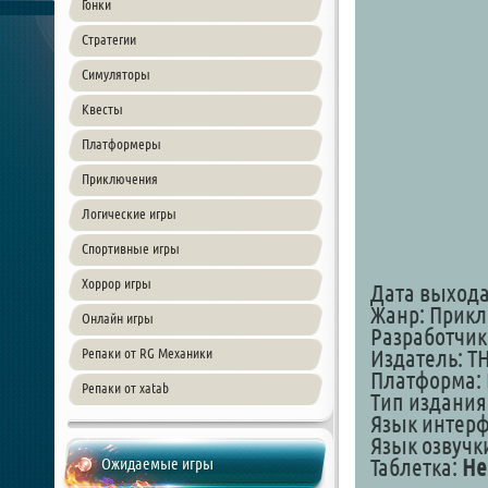
Гонки
Стратегии
Симуляторы
Квесты
Платформеры
Приключения
Логические игры
Спортивные игры
Хоррор игры
Дата выхода: 
Жанр: Прикл
Онлайн игры
Разработчик:
Репаки от RG Механики
Издатель: T
Платформа: 
Репаки от xatab
Тип издания
Язык интер
Язык озвучк
Ожидаемые игры
Таблeтка:
Не