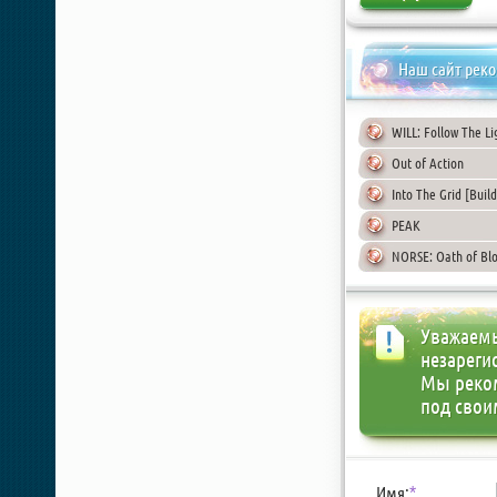
Наш сайт рек
WILL: Follow The Li
Out of Action
Into The Grid [Bui
PEAK
NORSE: Oath of Bl
Уважаемы
незареги
Мы реко
под свои
Имя:
*