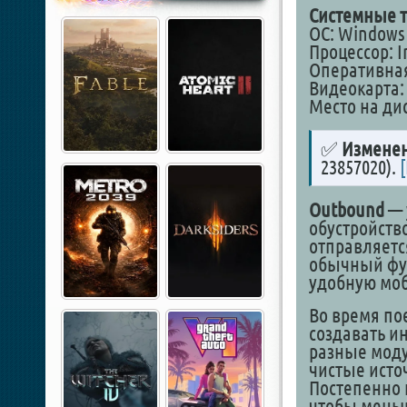
Системные т
ОС: Windows 1
Процессор: In
Оперативная
Видеокарта:
Место на дис
✅
Изменен
23857020).
Outbound
— 
обустройство
отправляетс
обычный фур
удобную моб
Во время по
создавать и
разные моду
чистые источ
Постепенно 
чтобы меньш