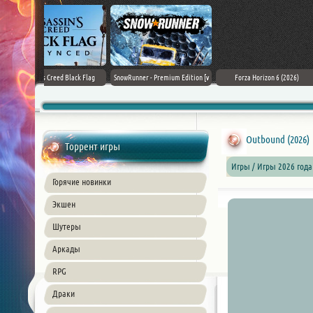
Black Flag
SnowRunner - Premium Edition [v
Forza Horizon 6 (2026)
Death Stranding 2
26) PC
42.0 + DLCs]
Outbound (2026)
Торрент игры
Игры / Игры 2026 год
Горячие новинки
Экшен
Шутеры
Аркады
RPG
Драки