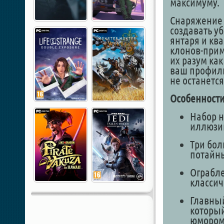
максимуму.
Снаряжение 
создавать у
янтаря и ква
клонов-прим
их разум ка
ваш профиль,
не останетс
Особенности
Набор н
иллюзи
Три бол
потайны
Ограбле
классич
Главный
которы
юмором 