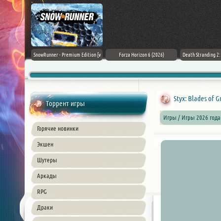
Black Flag
SnowRunner - Premium Edition [v
Forza Horizon 6 (2026)
Death Stranding 2
26) PC
42.0 + DLCs]
Styx: Blades of 
Торрент игры
Игры / Игры 2026 года
Горячие новинки
Экшен
Шутеры
Аркады
RPG
Драки