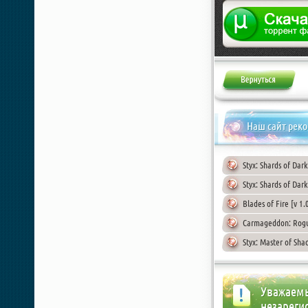
Жалоба
Наш сайт рек
Styx: Shards of Da
Styx: Shards of Dar
Blades of Fire [v 1
Carmageddon: Rogu
Styx: Master of Sh
Уважаемы
незареги