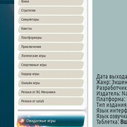
Гонки
Стратегии
Симуляторы
Квесты
Платформеры
Приключения
Логические игры
Спортивные игры
Хоррор игры
Дата выхода:
Жанр: Экше
Онлайн игры
Разработчик:
Репаки от RG Механики
Издатель: N
Платформа: 
Репаки от xatab
Тип издания
Язык интер
Язык озвучк
Ожидаемые игры
Таблетка:
Вш