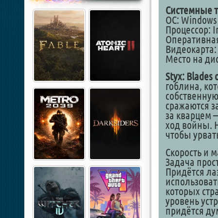
Системные т
ОС: Windows 1
Процессор: In
Оперативная
Видеокарта: 
Место на дис
Styx: Blades 
гоблина, ко
собственную
сражаются за
за кварцем 
ход войны. 
чтобы урват
Скорость и м
Задача прост
Придётся ла
использоват
которых стр
уровень устр
придётся ду