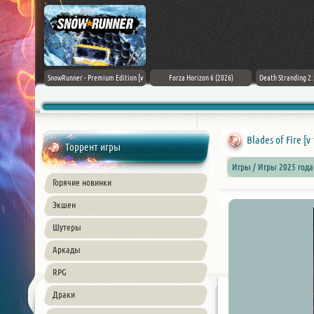
Black Flag
SnowRunner - Premium Edition [v
Forza Horizon 6 (2026)
Death Stranding 2
26) PC
42.0 + DLCs]
Blades of Fire [v 
Торрент игры
Игры / Игры 2025 года
Горячие новинки
Экшен
Шутеры
Аркады
RPG
Драки