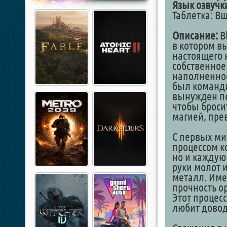
Язык озвучк
Таблетка: В
Описание:
B
в котором в
настоящего 
собственное
наполненное
был команди
вынужден пе
чтобы броси
магией, пре
С первых ми
процессом к
но и каждую 
руки молот 
металл. Име
прочность о
Этот процесс
любит довод