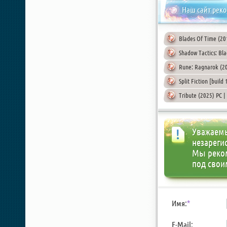
Наш сайт рек
Blades Of Time (20
Shadow Tactics: Bl
Rune: Ragnarok (2
Split Fiction [build
Tribute (2025) PC |
Уважаемы
незареги
Мы реко
под свои
Имя:
*
E-Mail: