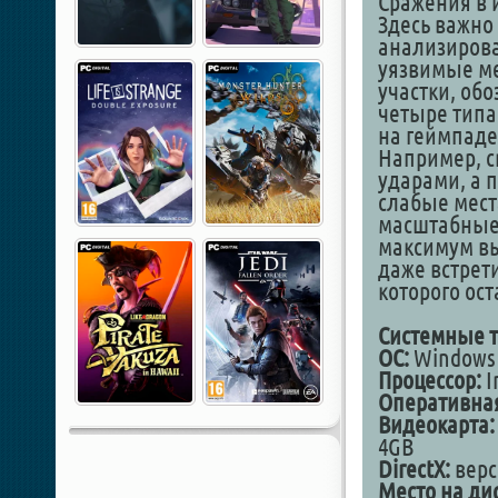
Сражения в 
Здесь важно 
анализирова
уязвимые м
участки, об
четыре типа
на геймпаде
Например, с
ударами, а п
слабые мест
масштабные 
максимум вы
даже встрет
которого ос
Системные т
ОС:
Windows 1
Процессор:
I
Оперативная
Видеокарта:
4GB
DirectX:
верс
Место на дис