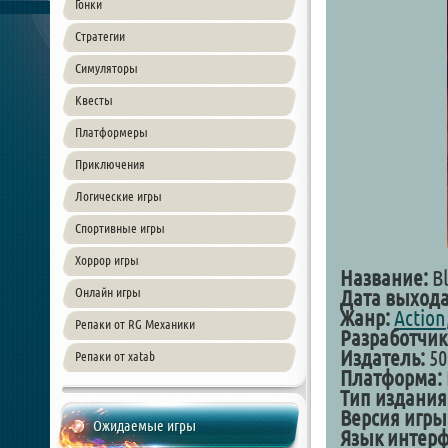
Гонки
Стратегии
Симуляторы
Квесты
Платформеры
Приключения
Логические игры
Спортивные игры
Хоррор игры
Название:
Bl
Онлайн игры
Дата выхода
Жанр:
Action
Репаки от RG Механики
Разработчик
Издатель:
50
Репаки от xatab
Платформа:
Тип издания
Версия игры
Ожидаемые игры
Язык интерф