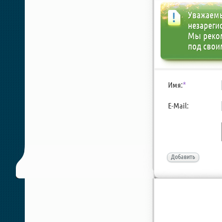
Уважаемы
незареги
Мы реко
под свои
Имя:
*
E-Mail:
Добавить