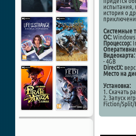
придётся об
испытания, 
история о д
приключени
Системные т
ОС:
Windows 1
Процессор:
I
Оперативная
Видеокарта:
- 4GB
DirectX:
верс
Место на дис
Установка:
1. Скачать р
2. Запуск игр
Fiction/Split