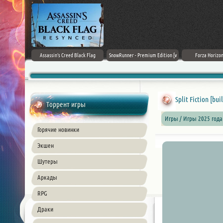
rk Ages
Assassin's Creed Black Flag
SnowRunner - Premium Edition [v
Forza Horizon
Resynced (2026) PC
42.0 + DLCs]
Split Fiction [bui
Торрент игры
Игры / Игры 2025 года
Горячие новинки
Экшен
Шутеры
Аркады
RPG
Драки