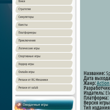
Гонки
Стратегии
Симуляторы
Квесты
Платформеры
Приключения
Логические игры
Спортивные игры
Хоррор игры
Онлайн игры
Название:
Sp
Дата выхода
Репаки от RG Механики
Жанр:
Action
Разработчик
Репаки от xatab
Издатель:
El
Платформа:
Версия игры
Ожидаемые игры
Тип издания