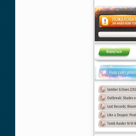
Жалоба
Наш сайт рек
Somber Echoes (20
Outbreak: Shades o
Lost Records: Bloo
Like a Dragon: Pir
Tomb Raider IV-VI 