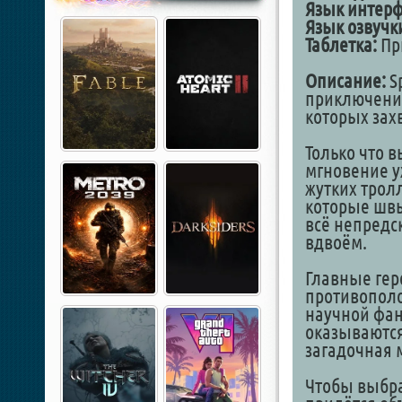
Язык интерф
Язык озвучк
Таблетка:
При
Описание:
Sp
приключение
которых зах
Только что 
мгновение у
жутких трол
которые швы
всё непредс
вдвоём.
Главные гер
противопол
научной фан
оказываются
загадочная 
Чтобы выбра