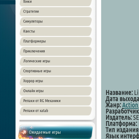
Гонки
Стратегии
Симуляторы
Квесты
Платформеры
Приключения
Логические игры
Спортивные игры
Хоррор игры
Онлайн игры
Название:
Li
Дата выхода
Репаки от RG Механики
Жанр:
Action
Разработчик
Репаки от xatab
Издатель:
SE
Платформа:
Тип издания
Ожидаемые игры
Язык интерф