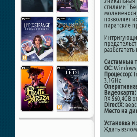
Уникальная 
стилями "Бе
молниеносну
позволяет и
пиратские 
Интригующий
предательст
разбогатеть
Системные т
ОС:
Windows 1
Процессор:
I
3.1GHz
Оперативная
Видеокарта:
RX 560,4GB or
DirectX:
верс
Место на дис
Установка и 
Ждать взло