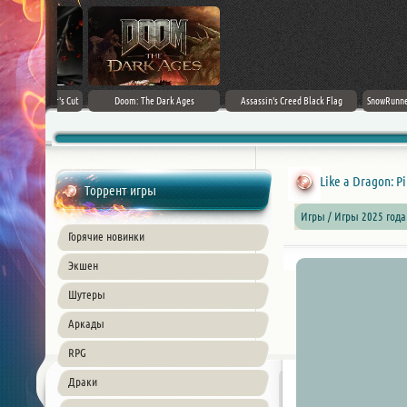
irector's Cut
Doom: The Dark Ages
Assassin's Creed Black Flag
SnowRunner - Prem
+ DLC] (2024)
Resynced (2026) PC
42.0 + D
ble
Like a Dragon: P
Торрент игры
Игры / Игры 2025 год
Горячие новинки
Экшен
Шутеры
Аркады
RPG
Драки