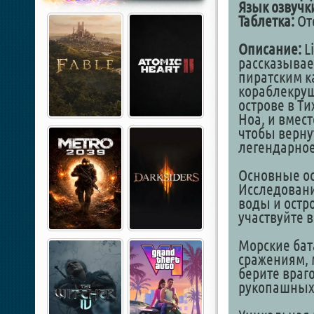
Язык озвучк
Таблетка:
Отс
Описание:
Li
рассказывае
пиратским к
кораблекруш
острове в Ти
Ноа, и вмес
чтобы верну
легендарное
Основные ос
Исследовани
воды и остр
участвуйте 
Морские бат
сражениям, 
берите враг
рукопашных 