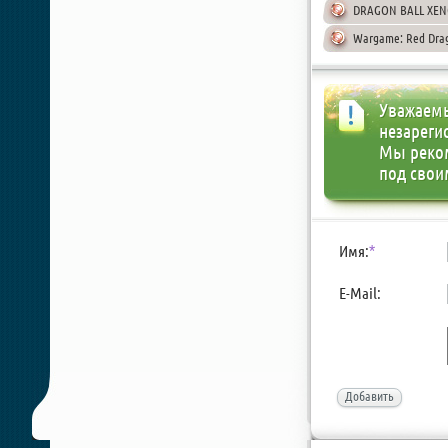
DRAGON BALL XENOV
Wargame: Red Drag
Уважаемы
незареги
Мы реко
под свои
Имя:
*
E-Mail:
Добавить