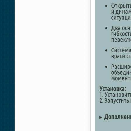
Открыт
и дина
ситуаци
Два осн
гибкост
переклю
Система
враги с
Расшире
объедин
момент
Установка:
1. Установи
2. Запустить 
Дополнен