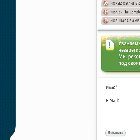
NORSE: Oath of Bl
Nioh 2 - The Comple
NOBUNAGA'S AMBIT
Уважаемы
незареги
Мы реко
под свои
Имя:
*
E-Mail:
Добавить