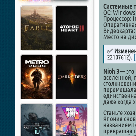
Системные т
ОС: Windows 1
Процессор: In
Оперативная
Видеокарта: 
Место на дис
✅
Изменен
22107612).
Nioh 3
— это
вселенной, г
столкновени
перемешала 
единственная
даже когда х
Станьте хоз
Япония снов
названием Г
превращая ц