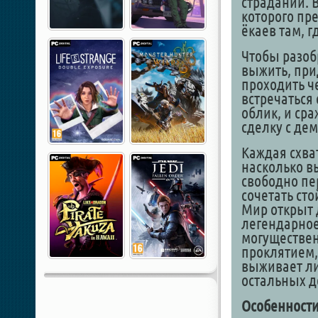
страданий. 
которого пр
ёкаев там, г
Чтобы разобр
выжить, при
проходить ч
встречаться
облик, и сра
сделку с де
Каждая схват
насколько в
свободно пе
сочетать ст
Мир открыт 
легендарное
могуществен
проклятием,
выживает ли
остальных д
Особенности