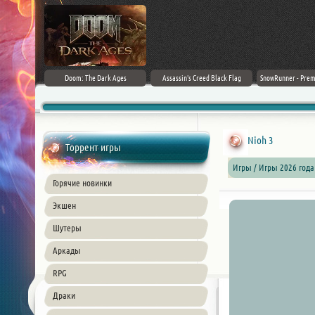
irector's Cut
Doom: The Dark Ages
Assassin's Creed Black Flag
SnowRunner - Prem
+ DLC] (2024)
Resynced (2026) PC
42.0 + D
ble
Nioh 3
Торрент игры
Игры / Игры 2026 года
Горячие новинки
Экшен
Шутеры
Аркады
RPG
Драки