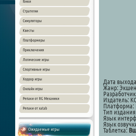
Гонки
Стратегии
Симуляторы
Квесты
Платформеры
Приключения
Логические игры
Спортивные игры
Хоррор игры
Дата выхода: 
Жанр: Экше
Онлайн игры
Разработчик
Репаки от RG Механики
Издатель: K
Платформа: 
Репаки от xatab
Тип издания
Язык интер
Язык озвучк
Ожидаемые игры
Таблетка:
Вш