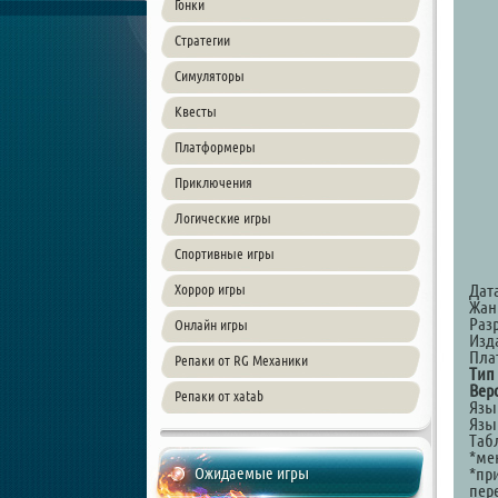
Гонки
Стратегии
Симуляторы
Квесты
Платформеры
Приключения
Логические игры
Спортивные игры
Дата
Хоррор игры
Жан
Раз
Онлайн игры
Изда
Пла
Репаки от RG Механики
Тип
Вер
Репаки от xatab
Язы
Язы
Таб
*ме
Ожидаемые игры
*при
пер