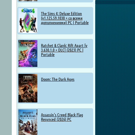
The Sims 4: Deluxe Edition
(v1.125.59.1030 + со всеми
дополнениями) PC | Portable
Ratchet & Clank: Rift Apart [v
3.630.1.0 + DLC] (2023) PC |
Portable
Doom: The Dark Ages
Assassin's Creed Black Flag
Resynced (2026) PC