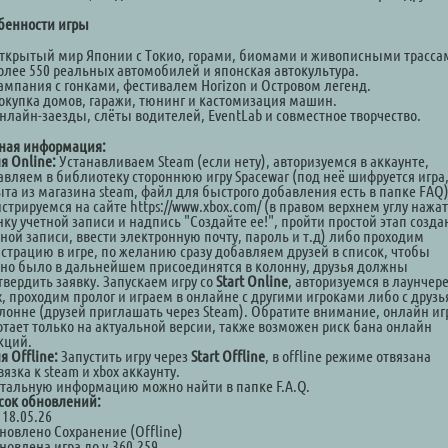
бенности игры
ткрытый мир Японии с Токио, горами, биомами и живописными трасса
олее 550 реальных автомобилей и японская автокультура.
ампания с гонками, фестивалем Horizon и Островом легенд.
окупка домов, гаражи, тюнинг и кастомизация машин.
нлайн-заезды, слёты водителей, EventLab и совместное творчество.
ная информация:
я Online:
Устанавливаем Steam (если нету), авторизуемся в аккаунте,
авляем в библиотеку стороннюю игру Spacewar (под неё шифруется игра
ыта из магазина steam, файл для быстрого добавления есть в папке FAQ)
стрируемся на сайте https://www.xbox.com/ (в правом верхнем углу нажат
ку учетной записи и надпись "Создайте ее!", пройти простой этап созд
тной записи, ввести электронную почту, пароль и т.д) либо проходим
истрацию в игре, по желанию сразу добавляем друзей в список, чтобы
но было в дальнейшем присоединятся в колонну, друзья должны
твердить заявку. Запускаем игру со
Start Online
, авторизуемся в лаунчер
x, проходим пролог и играем в онлайне с другими игроками либо с друз
олонне (друзей приглашать через Steam). Обратите внимание, онлайн иг
отает только на актуальной версии, также возможен риск бана онлайн
кций.
я Offline:
Запустить игру через
Start Offline
, в offline режиме отвязана
язка к steam и xbox аккаунту.
стальную информацию можно найти в папке F.A.Q.
сок обновлений:
 18.05.26
бновлено Сохранение (Offline)
новлена игра до v.360.259