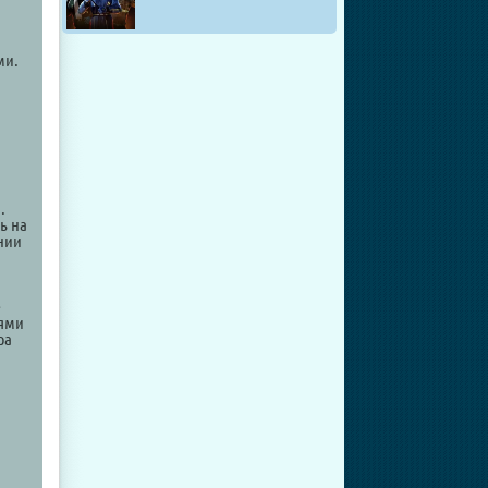
ми.
,
.
ь на
ании
е
ьями
ра