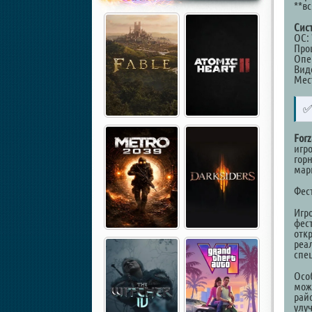
**в
Сис
ОС: 
Проц
Опе
Виде
Мест
Forz
игр
гор
мар
Фес
Игр
фес
отк
реа
спе
Осо
мож
рай
улу