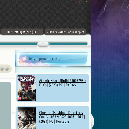
007 First Light (2026) PC
ZERO PARADES: For Dead Spies
Mount & Blade II: Bannerlord [v
(2026) РС
1.4.5.114927 + DLCs] (2025)
Популярное на сайте
Atomic Heart [Build 23005793 +
DLCs] (2023) PC | RePack
Ghost of Tsushima: Director's
Cut [v 1053.9.0623.1807 + DLC]
(2024) PC | Portable