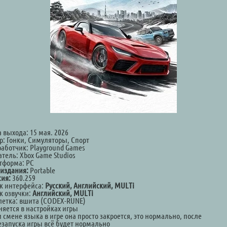
 выхода: 15 мая. 2026
р: Гонки, Симуляторы, Спорт
работчик: Playground Games
тель: Xbox Game Studios
тформа: PC
 издания:
Portable
сия:
360.259
к интерфейса:
Русский, Английский, MULTi
к озвучки:
Английский, MULTi
летка: вшита (CODEX-RUNE)
няется в настройках игры
 смене языка в игре она просто закроется, это нормально, после
езапуска игры всё будет нормально