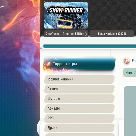
Assassin's Creed Black Flag
SnowRunner - Premium Edition [v
Forza Horizon 6 (2026)
Resynced (2026) PC
42.0 + DLCs]
Fo
Торрент игры
Игры /
Горячие новинки
Экшен
Шутеры
Аркады
RPG
Драки