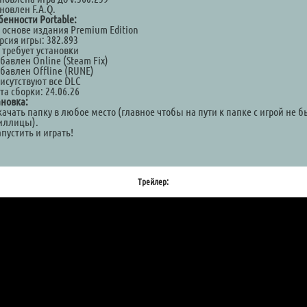
новлен F.A.Q.
бенности Portable:
а основе издания Premium Edition
рсия игры: 382.893
 требует установки
бавлен Online (Steam Fix)
обавлен Offline (RUNE)
рисутствуют все DLC
та сборки: 24.06.26
ановка:
качать папку в любое место (главное чтобы на пути к папке с игрой не 
иллицы).
апустить и играть!
Трейлер: