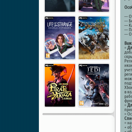
Осо
— О
— Б
— К
— П
— О
Важ
=
Дл
доб
скр
Реги
икон
уче
рег
мож
под
Xbo
в к
раб
фун
=
Дл
прив
= О
Спи
= на
+ о
+ об