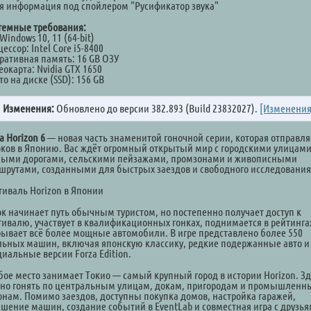
ся информация под спойлером "Русификатор звука"
темные требования:
Windows 10, 11 (64-bit)
ессор: Intel Core i5-8400
ративная память: 16 GB ОЗУ
окарта: Nvidia GTX 1650
о на диске (SSD): 156 GB
✅
Изменения:
Обновлено до версии 382.893 (Build 23832027).
[Изменения
a Horizon 6
— новая часть знаменитой гоночной серии, которая отправля
оков в Японию. Вас ждёт огромный открытый мир с городскими улицами
ными дорогами, сельскими пейзажами, промзонами и живописными
шрутами, созданными для быстрых заездов и свободного исследования
тиваль Horizon в Японии
ок начинает путь обычным туристом, но постепенно получает доступ к
тивалю, участвует в квалификационных гонках, поднимается в рейтинга
рывает всё более мощные автомобили. В игре представлено более 550
льных машин, включая японскую классику, редкие подержанные авто и
циальные версии Forza Edition.
бое место занимает Токио — самый крупный город в истории Horizon. Зд
но гонять по центральным улицам, докам, пригородам и промышлен
онам. Помимо заездов, доступны покупка домов, настройка гаражей,
чшение машин, создание событий в EventLab и совместная игра с друзья