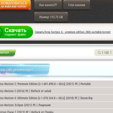
Как качать???
Стол заказов
Размер: 155.72 GB
Скачать forza_horizon_6_-_premium_edition_2026_portable.torrent
1 128
аш сайт рекомендует
rza Horizon 5: Premium Edition [v 1.681.890.0 + DLCs] (2021) PC | Portable
rza Horizon 3 (2016) PC | RePack от xatab
rza Horizon 4: Ultimate Edition [v 1.478.564.0 + DLCs] (2018) PC | Steam-Rip
on Horizon: Eclipse (2021) PC | Лицензия
rizon Chase 2 (2023) PC | RePack от Chovka