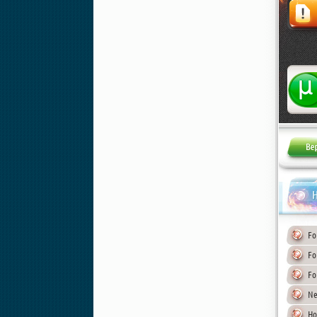
Жалоба
Н
Fo
Fo
Fo
Ne
Ho