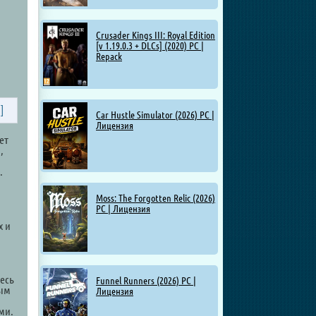
Crusader Kings III: Royal Edition
[v 1.19.0.3 + DLCs] (2020) PC |
Repack
]
Car Hustle Simulator (2026) PC |
Лицензия
ет
,
.
Moss: The Forgotten Relic (2026)
PC | Лицензия
х и
есь
Funnel Runners (2026) PC |
ным
Лицензия
ми.