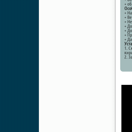
+ об
Осо
+ Н
+ Ве
+ Не
+ До
+ Д
+ П
+ Да
Уст
1. С
кир
2. З