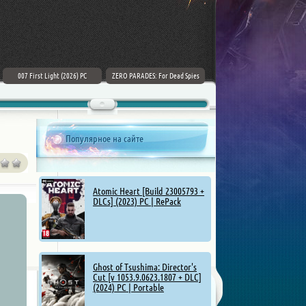
007 First Light (2026) PC
ZERO PARADES: For Dead Spies
Mount & Blade II: Bannerlord [v
(2026) РС
1.4.5.114927 + DLCs] (2025)
Популярное на сайте
Atomic Heart [Build 23005793 +
DLCs] (2023) PC | RePack
Ghost of Tsushima: Director's
Cut [v 1053.9.0623.1807 + DLC]
(2024) PC | Portable