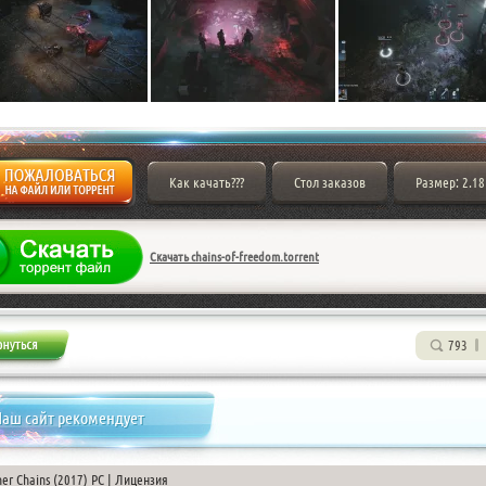
Как качать???
Стол заказов
Размер: 2.18
Скачать chains-of-freedom.torrent
793
аш сайт рекомендует
ner Chains (2017) PC | Лицензия