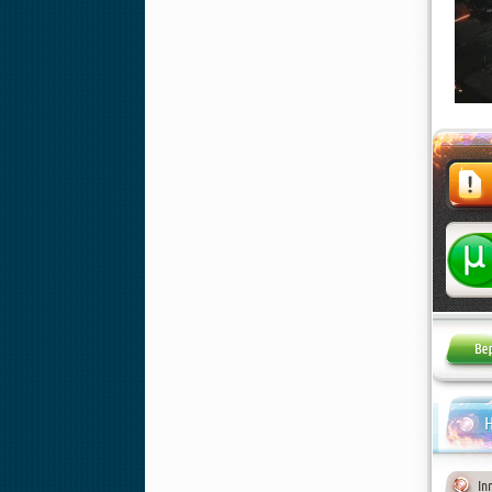
Жалоба
Н
In