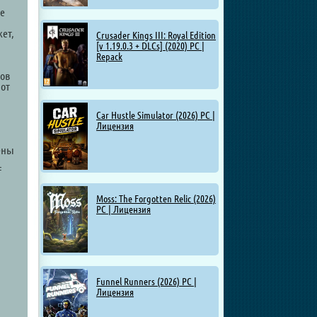
те
ет,
Crusader Kings III: Royal Edition
[v 1.19.0.3 + DLCs] (2020) PC |
Repack
лов
 от
а
Car Hustle Simulator (2026) PC |
Лицензия
ены
f
Moss: The Forgotten Relic (2026)
PC | Лицензия
Funnel Runners (2026) PC |
Лицензия