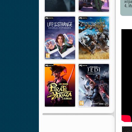
игр
4. И