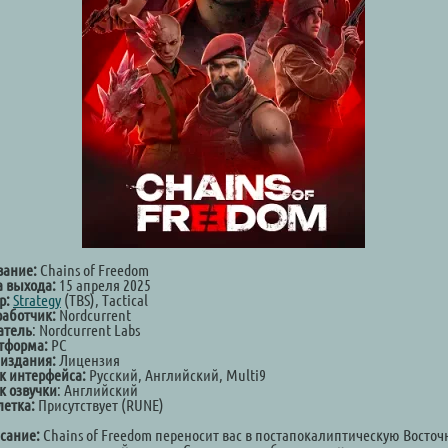
вание:
Chains of Freedom
а выхода:
15 апреля 2025
р:
Strategy
(TBS), Tactical
работчик:
Nordcurrent
атель
: Nordcurrent Labs
тформа:
PC
 издания:
Лицензия
к интерфейса:
Русский, Английский, Multi9
к озвучки
: Английский
летка:
Присутствует (RUNE)
сание:
Chains of Freedom переносит вас в постапокалиптическую Восто