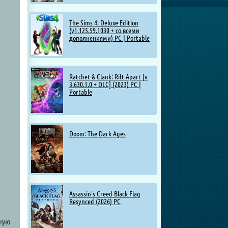
The Sims 4: Deluxe Edition
(v1.125.59.1030 + со всеми
дополнениями) PC | Portable
Ratchet & Clank: Rift Apart [v
3.630.1.0 + DLC] (2023) PC |
Portable
Doom: The Dark Ages
Assassin's Creed Black Flag
Resynced (2026) PC
чную