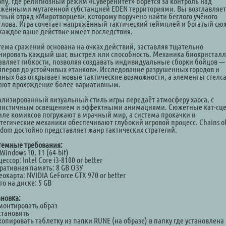
опу, где религиозный режим «Суверенитет» борется за контроль над
ажёнными мутагенной субстанцией EDEN территориями. Вы возглавляе
тный отряд «Миротворцев», которому поручено найти беглого учёного
тлова. Игра сочетает напряжённый тактический геймплей и богатый сюж
 каждое ваше действие имеет последствия.
тема сражений основана на очках действий, заставляя тщательно
нировать каждый шаг, выстрел или способность. Механика биокристал
авляет гибкости, позволяя создавать индивидуальные сборки бойцов —
йперов до устойчивых «танков». Исследование разрушенных городов и
нных баз открывает новые тактические возможности, а элементы стелс
ают прохождение более вариативным.
ализированный визуальный стиль игры передаёт атмосферу хаоса, с
листичным освещением и эффектными анимациями. Сюжетные кат-сц
тиле комиксов погружают в мрачный мир, а система прокачки и
атегические механики обеспечивают глубокий игровой процесс. Chains o
edom достойно представляет жанр тактических стратегий.
темные требования:
Windows 10, 11 (64-bit)
ессор: Intel Core i3-8100 or better
ративная память: 8 GB ОЗУ
окарта: NVIDIA GeForce GTX 970 or better
о на диске: 5 GB
ановка:
Смонтировать образ
становить
копировать таблетку из папки RUNE (на образе) в папку где установлена