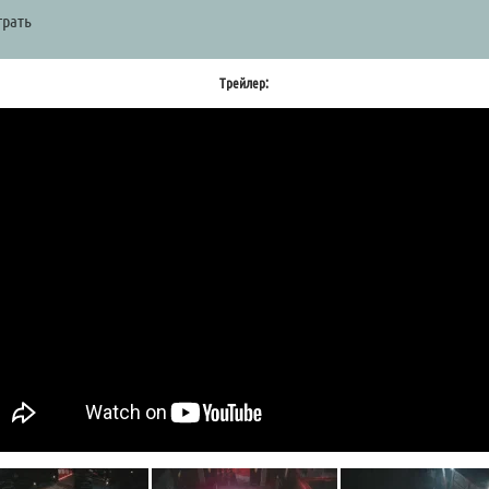
а
грать
Трейлер: