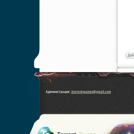
Доб
Администрация:
itorrentsgames@gmail.com