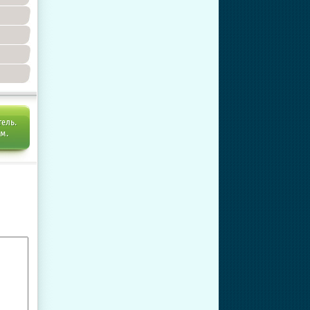
тель.
ем.