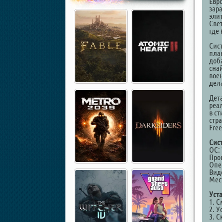
Евр
зар
эли
Све
где
Сис
пла
доб
сна
вое
дел
Дет
реа
в с
стр
Fre
Сис
ОС: 
Проц
Опе
Виде
Мест
Уст
1. 
2. У
3. С