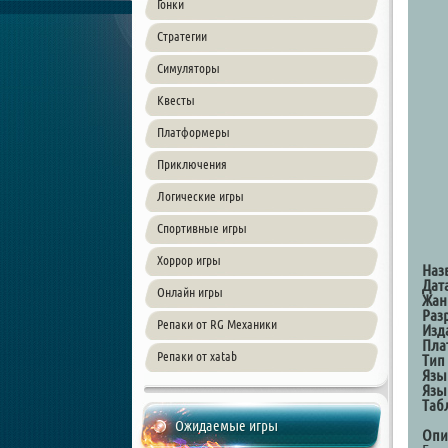
Гонки
Стратегии
Симуляторы
Квесты
Платформеры
Приключения
Логические игры
Спортивные игры
Хоррор игры
Наз
Дат
Онлайн игры
Жан
Раз
Репаки от RG Механики
Изд
Пла
Репаки от xatab
Тип
Язы
Язы
Таб
Ожидаемые игры
Опи