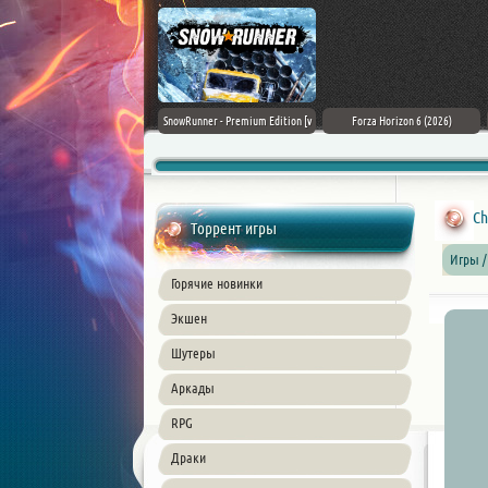
Assassin's Creed Black Flag
SnowRunner - Premium Edition [v
Forza Horizon 6 (2026)
Resynced (2026) PC
42.0 + DLCs]
Ch
Торрент игры
Игры /
Горячие новинки
Экшен
Шутеры
Аркады
RPG
Драки