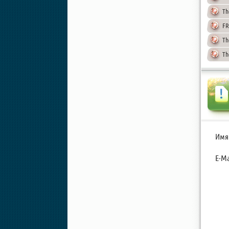
Th
FR
Th
Th
Имя
E-Ma