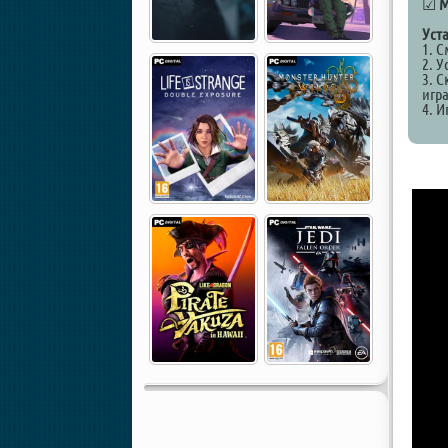
☑
М
Уст
1. 
2. У
3. С
игра
4. И