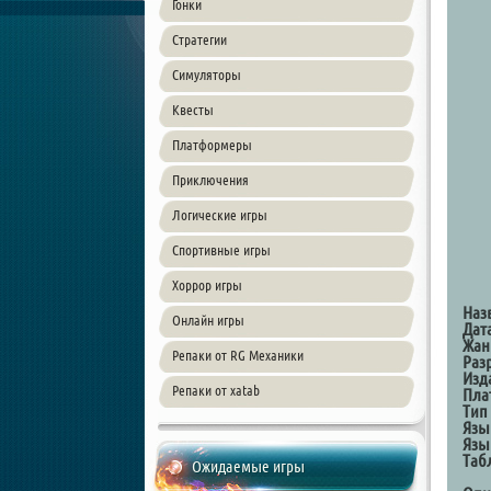
Гонки
Стратегии
Симуляторы
Квесты
Платформеры
Приключения
Логические игры
Спортивные игры
Хоррор игры
Наз
Онлайн игры
Дат
Жан
Репаки от RG Механики
Раз
Изд
Репаки от xatab
Пла
Тип
Язы
Язы
Таб
Ожидаемые игры