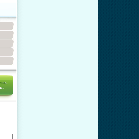
тель.
ем.