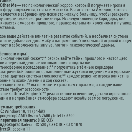
сание:
 Other Me
— это психологический хоррор, который погружает игрока в
осферу напряжения, страха и мистики. Вы играете за Амелию, которая
равляется в заброшенную психиатрическую больницу, чтобы раскрыть
ну смерти своей сестры-близнеца. Исследуя зловещие коридоры, она
лкивается с ужасами прошлого, паранормальными явлениями и пугаю
ествами.
дое ваше действие влияет на развитие событий, а необычная система
жности добавляет динамику и напряжение. Уникальный игровой процес
тает в себе элементы survival horror и психологической драмы.
бенности игры:
*Психологический сюжет:** раскрывайте тайны прошлого и настоящего
лии через найденные воспоминания и подсказки.
*Атмосферное исследование:** погрузитесь в тёмные коридоры
хиатрической больницы, наполненные жуткими видениями и угрозами.
*Нестандартная система сложности:** каждое решение игрока влияет на
тояние психики Амелии и ход сюжета.
Беззащитность:** вы не можете сражаться с врагами, а каждое ваше
ствие требует осторожности.
*Графика Unreal Engine 5:** реалистичное освещение, детализированные
ации и напряжённая атмосфера создают незабываемое погружение.
темные требования:
С:
Windows 10, 11 (64-bit)
роцессор:
AMD Ryzen 5 2600 / Intel i5 6600
перативная память:
8 GB ОЗУ
идеокарта:
Radeon RX 580 / GEFORCE GTX 1070
irectX:
версии 11