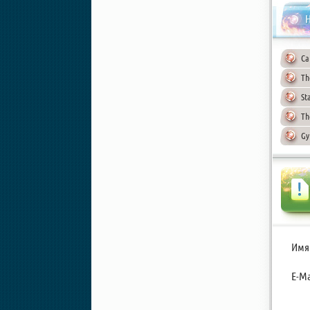
Н
Ca
Th
St
Th
Gy
Имя
E-Ma