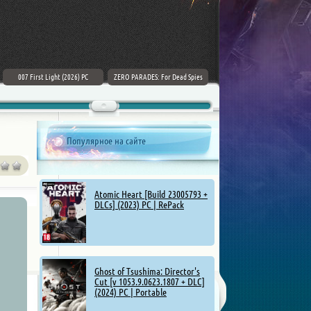
007 First Light (2026) PC
ZERO PARADES: For Dead Spies
Mount & Blade II: Bannerlord [v
(2026) РС
1.4.5.114927 + DLCs] (2025)
Популярное на сайте
Atomic Heart [Build 23005793 +
DLCs] (2023) PC | RePack
Ghost of Tsushima: Director's
Cut [v 1053.9.0623.1807 + DLC]
(2024) PC | Portable