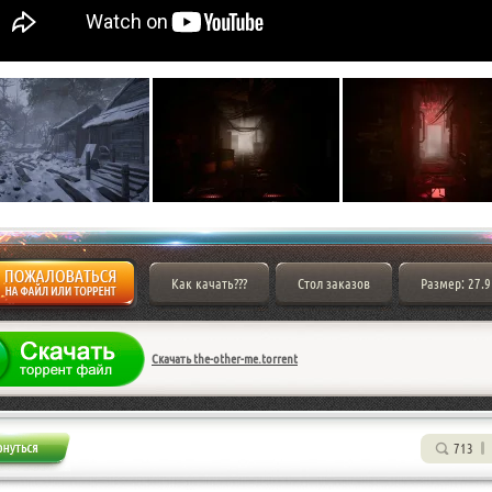
Как качать???
Стол заказов
Размер: 27.9
Скачать the-other-me.torrent
713