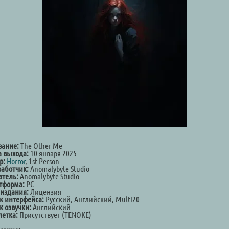
вание:
The Other Me
а выхода:
10 января 2025
р:
Horror
, 1st Person
работчик:
Anomalybyte Studio
атель:
Anomalybyte Studio
тформа:
PC
 издания:
Лицензия
к интерфейса:
Русский, Английский, Multi20
к озвучки:
Английский
летка:
Присутствует (TENOKE)