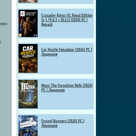
Crusader Kings III: Royal Edition
[v 1.19.0.3 + DLCs] (2020) PC |
щими
Repack
с
Car Hustle Simulator (2026) PC |
Лицензия
Moss: The Forgotten Relic (2026)
PC | Лицензия
Funnel Runners (2026) PC |
Лицензия