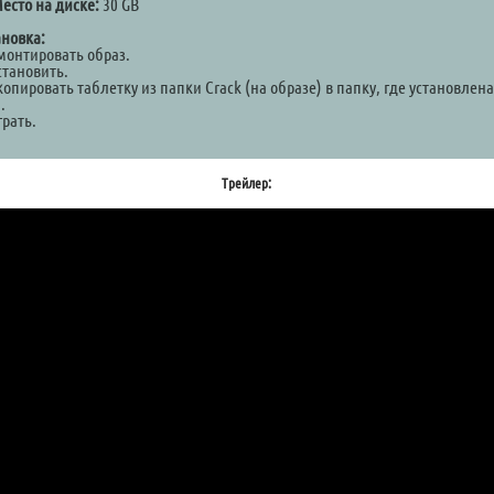
есто на диске:
30 GB
ановка:
Смонтировать образ.
становить.
копировать таблетку из папки Crack (на образе) в папку, где установлена
.
грать.
Трейлер: