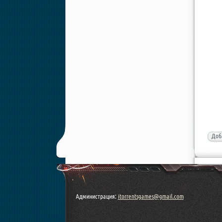
Доб
Администрация:
itorrentsgames@gmail.com