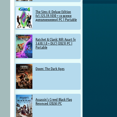
The Sims 4: Deluxe Edition
(v1.125.59.1030 + со всеми
дополнениями) PC | Portable
Ratchet & Clank: Rift Apart [v
3.630.1.0 + DLC] (2023) PC |
Portable
Doom: The Dark Ages
Assassin's Creed Black Flag
Resynced (2026) PC