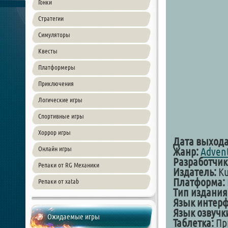
Гонки
Стратегии
Симуляторы
Квесты
Платформеры
Приключения
Логические игры
Спортивные игры
Хоррор игры
Дата выхода
Онлайн игры
Жанр:
Adven
Разработчик
Репаки от RG Механики
Издатель:
Ku
Платформа:
Репаки от xatab
Тип издания
Язык интерф
Язык озвучк
Ожидаемые игры
Таблетка:
Пр