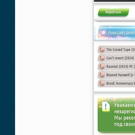
Наш сайт рек
The Cursed Tape (2
Can't revert (2024
Rauniot (2024) PC 
Beyond Hanwell [v 
Braid: Anniversary 
Уважаемы
незареги
Мы реко
под свои