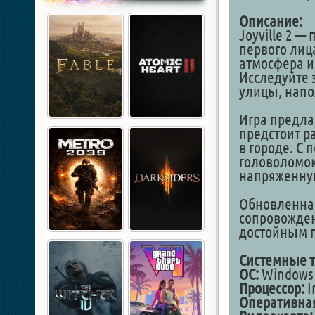
Описание:
Joyville 2 —
первого лица
атмосфера и
Исследуйте 
улицы, нап
Игра предла
предстоит р
в городе. С
головоломок
напряженну
Обновленная
сопровожден
достойным 
Системные т
ОС:
Windows 1
Процессор:
I
Оперативная