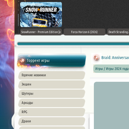
Black Flag
SnowRunner - Premium Edition [v
Forza Horizon 6 (2026)
Death Stranding 2
26) PC
42.0 + DLCs]
Braid: Anniversa
Торрент игры
Игры / Игры 2024 год
Горячие новинки
Экшен
Шутеры
Аркады
RPG
Драки