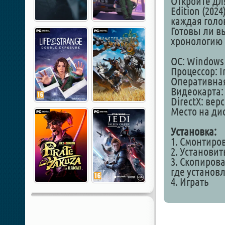
Откройте для
Edition (202
каждая голо
Готовы ли в
хронологию
ОС: Windows 1
Процессор: In
Оперативная
Видеокарта:
DirectX: вер
Место на дис
Установка:
1. Смонтиро
2. Установит
3. Скопирова
где установ
4. Играть