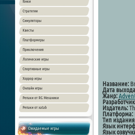
Гонки
Стратегии
Симуляторы
Квесты
Платформеры
Приключения
Логические игры
Спортивные игры
Хоррор игры
Название:
Br
Онлайн игры
Дата выхода
Жанр:
Adven
Репаки от RG Механики
Разработчик
Издатель:
Th
Репаки от xatab
Платформа:
Тип издания
Язык интерф
Ожидаемые игры
Язык озвучк