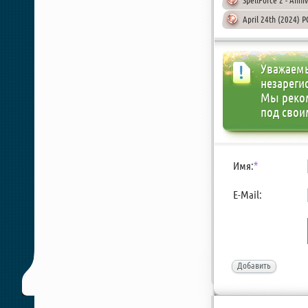
SpellForce 2 - Anni
April 24th (2024) 
Уважаемы
незареги
Мы реко
под свои
Имя:
*
E-Mail:
Добавить