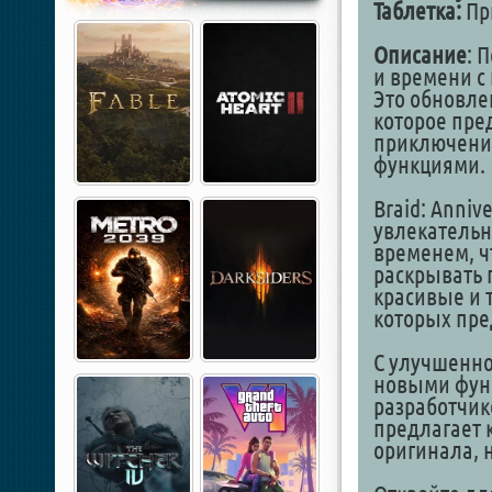
Таблетка:
Пр
Описание
: 
и времени с 
Это обновле
которое пре
приключени
функциями.
Braid: Anniv
увлекательн
временем, ч
раскрывать 
красивые и 
которых пре
С улучшенно
новыми фун
разработчико
предлагает 
оригинала, н