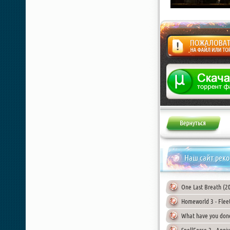
Жалоба
Наш сайт рек
One Last Breath (2
Homeworld 3 - Flee
What have you done