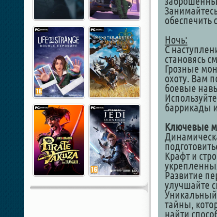
заброшенны
Занимайтесь
обеспечить 
Ночь:
С наступлен
становясь с
Грозные мон
охоту. Вам п
боевые навы
Используйте
баррикады 
Ключевые м
Динамическа
подготовитьс
Крафт и стр
укрепленных
Развитие пе
улучшайте с
Уникальный 
тайны, кото
найти способ