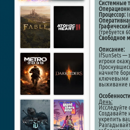
Системные т
Операционна
Процессор:
I
Оперативная
Графический
(требуется 
Свободное м
Описание:
IfSunSets — 
игроки окаж
Проснувшись
начнете бор
ключевыми з
выживание 
Особенности
День:
Исследуйте 
Создавайте 
укрепить ваш
Разгадывайт