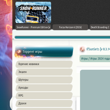
Black Flag
SnowRunner - Premium Edition [v
Forza Horizon 6 (2026)
Death Stranding 2
26) PC
42.0 + DLCs]
IfSunSets [v 0.3.1
Торрент игры
Игры / Игры 2024 года
Горячие новинки
Экшен
Шутеры
Аркады
RPG
Драки