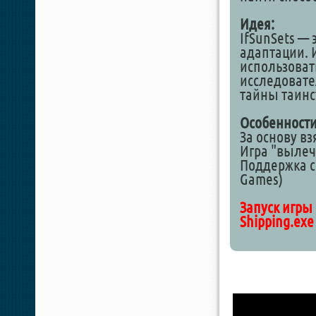
Идея:
IfSunSets —
адаптации. 
использоват
исследовате
тайны таинс
Особенности
За основу вз
Игра "вылеч
Поддержка с
Games)
Запуск игры 
Shipping.exe