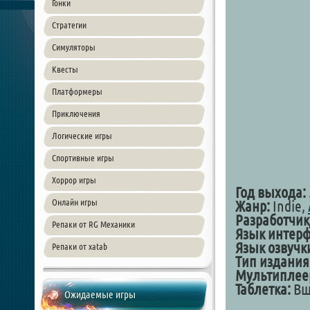
Гонки
Стратегии
Симуляторы
Квесты
Платформеры
Приключения
Логические игры
Спортивные игры
Хоррор игры
Год выхода:
Онлайн игры
Жанр:
Indie,
Разработчик
Репаки от RG Механики
Язык интерф
Язык озвучк
Репаки от xatab
Тип издания
Мультиплее
Таблетка:
Вши
Ожидаемые игры