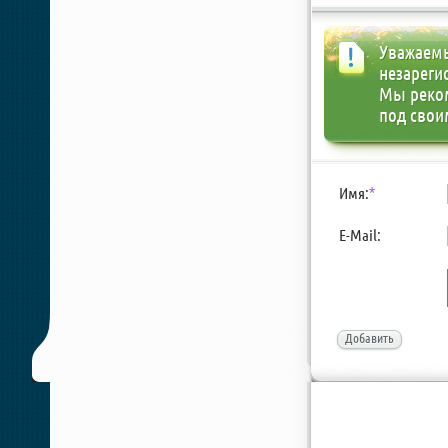
Уважаемы
незареги
Мы реко
под свои
Имя:
*
E-Mail:
Добавить