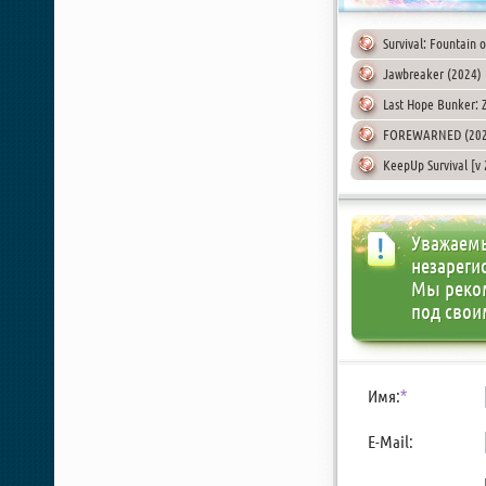
Survival: Fountain 
Jawbreaker (2024)
Last Hope Bunker: 
FOREWARNED (2024
KeepUp Survival [v
Уважаемы
незареги
Мы реко
под свои
Имя:
*
E-Mail: