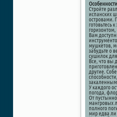
Особенности
Стройте раз
испанских ш
островами. 
готовьтесь к
горизонтом,
Вам доступн
инструменто
мушкетов, м
забудьте о 
сушилок для
Все, что вы
приготовлен
другие. Соб
способности
закаленным
У каждого о
погода, флор
От пустынно
мангровых л
полного пог
мир едва ли