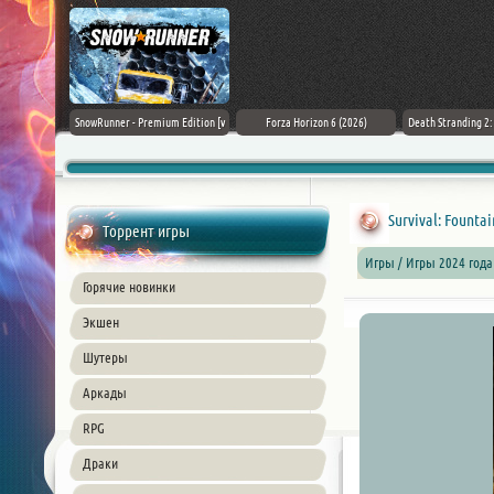
Black Flag
SnowRunner - Premium Edition [v
Forza Horizon 6 (2026)
Death Stranding 2
26) PC
42.0 + DLCs]
Survival: Fountai
Торрент игры
Игры / Игры 2024 год
Горячие новинки
Экшен
Шутеры
Аркады
RPG
Драки