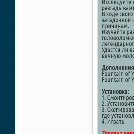
Исследуйте 
разгадывайт
В ходе свои
загадочной 
причинам.
Изучайте ра
головоломки
легендарног
Удастся ли 
вечную моло
Дополнения
Fountain of 
Fountain of 
Установка:
1. Смонтиро
2. Установит
3. Скопирова
где установ
4. Играть
Торрент пер