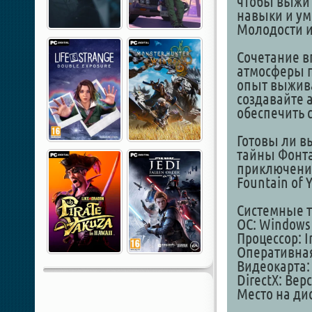
чтобы выжит
навыки и ум
Молодости и
Сочетание в
атмосферы п
опыт выжива
создавайте 
обеспечить 
Готовы ли в
тайны Фонта
приключении
Fountain of 
Системные т
ОС: Windows 7
Процессор: I
Оперативная
Видеокарта: 
DirectX: Вер
Место на дис