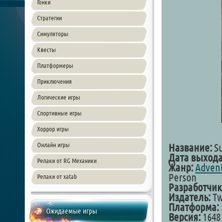
Гонки
Стратегии
Симуляторы
Квесты
Платформеры
Приключения
Логические игры
Спортивные игры
Хоррор игры
Онлайн игры
Название:
Su
Дата выхода
Репаки от RG Механики
Жанр:
Adven
Person
Репаки от xatab
Разработчик
Издатель:
Tw
Платформа:
Ожидаемые игры
Версия:
1648