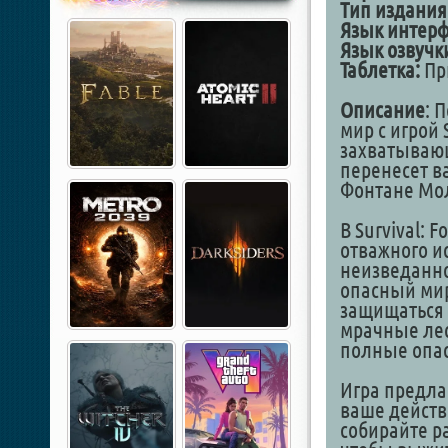
Тип издания
Язык интер
Язык озвучк
Таблетка:
Пр
Описание
: 
мир с игрой S
захватываю
перенесет в
Фонтане Мол
В Survival: 
отважного и
неизведанно
опасный мир
защищаться 
мрачные лес
полные опас
Игра предла
ваше действ
собирайте р