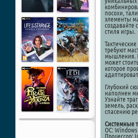
уникальных 
комбинирова
посохи, тал
элементы ма
создавайте 
стиля игры.
Тактические
требуют маст
мышления. 
может стоит
которое про
адаптироват
Глубокий сю
наполнен ми
Узнайте тра
земель, рас
спасению ре
Системные т
ОС: Windows 
Процессор: I