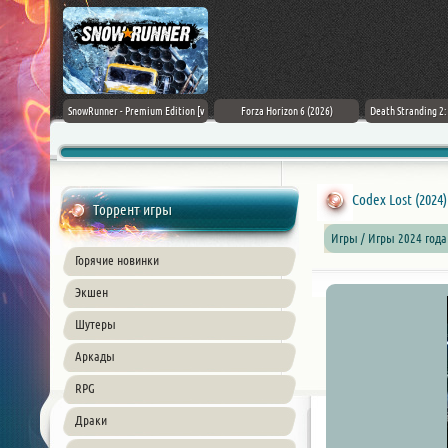
Black Flag
SnowRunner - Premium Edition [v
Forza Horizon 6 (2026)
Death Stranding 2
26) PC
42.0 + DLCs]
Codex Lost (2024
Торрент игры
Игры / Игры 2024 года
Горячие новинки
Экшен
Шутеры
Аркады
RPG
Драки