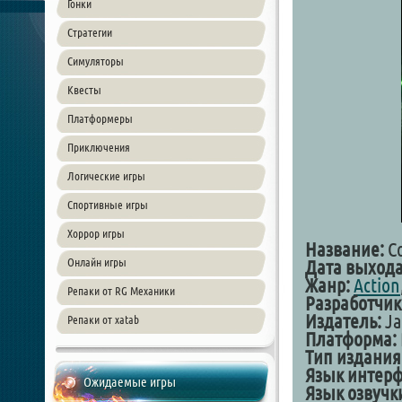
Гонки
Стратегии
Симуляторы
Квесты
Платформеры
Приключения
Логические игры
Спортивные игры
Хоррор игры
Название:
Co
Онлайн игры
Дата выхода
Жанр:
Action
Репаки от RG Механики
Разработчик
Издатель:
Ja
Репаки от xatab
Платформа:
Тип издания
Язык интерф
Ожидаемые игры
Язык озвучк