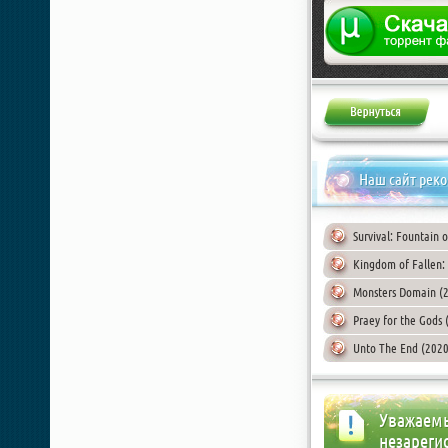
Жалоба
Наш сайт рек
Survival: Fountain 
Kingdom of Fallen:
Monsters Domain (
Praey for the Gods
Unto The End (2020
Уважаемы
незареги