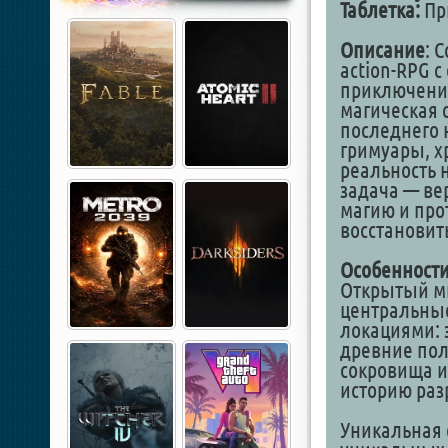
Таблетка:
Пр
Описание
: 
action-RPG 
приключения
магическая 
последнего 
гримуары, х
реальность 
задача — ве
магию и про
восстановит
Особенности
Открытый ми
центральны
локациями:
древние пол
сокровища и
историю раз
Уникальная 