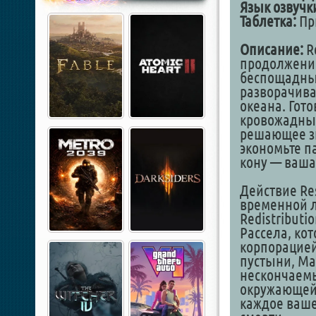
Язык озвучк
Таблетка:
Пр
Описание:
R
продолжение 
беспощадны
разворачива
океана. Гот
кровожадных
решающее зн
экономьте п
кону — ваша
Действие Re
временной л
Redistributi
Рассела, ко
корпорацией
пустыни, Ма
нескончаем
окружающей 
каждое ваше