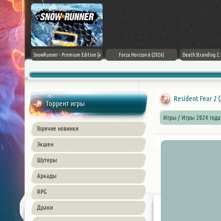
Black Flag
SnowRunner - Premium Edition [v
Forza Horizon 6 (2026)
Death Stranding 2
26) PC
42.0 + DLCs]
Resident Fear 2 
Торрент игры
Игры / Игры 2024 года
Горячие новинки
Экшен
Шутеры
Аркады
RPG
Драки