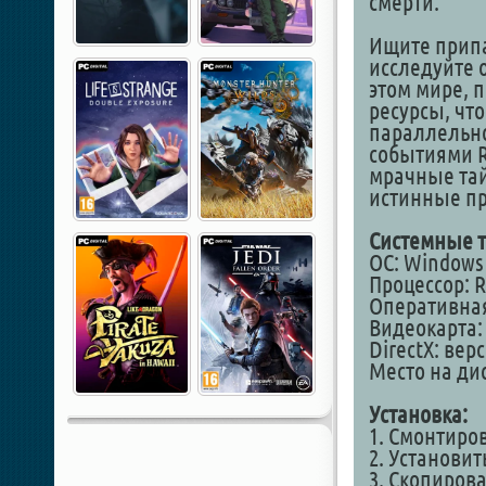
смерти.
Ищите припа
исследуйте 
этом мире, 
ресурсы, чт
параллельно
событиями Re
мрачные та
истинные пр
Системные т
ОС: Windows 
Процессор: R
Оперативная
Видеокарта: 
DirectX: вер
Место на дис
Установка:
1. Смонтиро
2. Установит
3. Скопирова