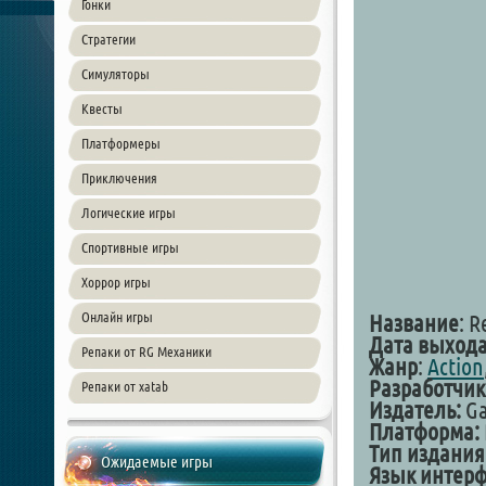
Гонки
Стратегии
Симуляторы
Квесты
Платформеры
Приключения
Логические игры
Спортивные игры
Хоррор игры
Онлайн игры
Название
: R
Дата выхода
Репаки от RG Механики
Жанр
:
Action
Разработчик
Репаки от xatab
Издатель:
Ga
Платформа:
Тип издания
Ожидаемые игры
Язык интерф