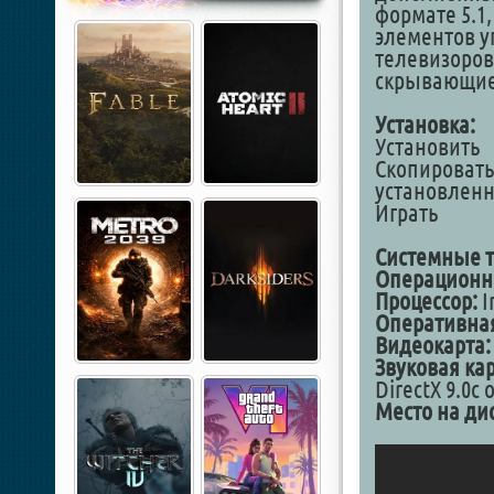
формате 5.1
элементов 
телевизоров
скрывающиес
Установка:
Установить
Скопировать
установленн
Играть
Cистемные т
Операционна
Процессор:
I
Оперативная
Видеокарта:
Звуковая кар
DirectX 9.0c 
Место на ди