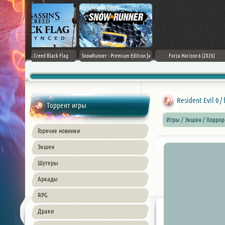
Black Flag
SnowRunner - Premium Edition [v
Forza Horizon 6 (2026)
Death Stranding 2
26) PC
42.0 + DLCs]
Resident Evil 0 
Торрент игры
Игры / Экшен / Хоррор
Горячие новинки
Экшен
Шутеры
Аркады
RPG
Драки