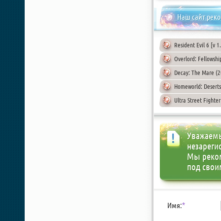
Наш сайт рек
Resident Evil 6 [v 
Overlord: Fellowshi
Decay: The Mare (2
Homeworld: Deserts
Ultra Street Fighte
Уважаемы
незареги
Мы реко
под свои
Имя:
*