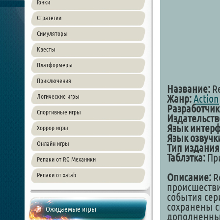
Гонки
Стратегии
Симуляторы
Квесты
Платформеры
Приключения
Название:
R
Логические игры
Жанр:
Action
Разработчик
Спортивные игры
Издательств
Язык интерф
Хоррор игры
Язык озвучк
Онлайн игры
Тип издания
Таблэтка:
При
Репаки от RG Механики
Репаки от xatab
Описание:
Re
происшестви
события сери
сохранены с
Ожидаемые игры
дополненные