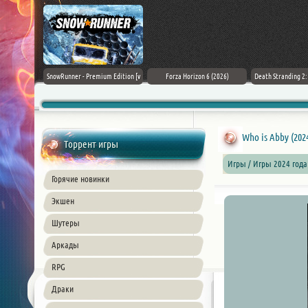
Black Flag
SnowRunner - Premium Edition [v
Forza Horizon 6 (2026)
Death Stranding 2
26) PC
42.0 + DLCs]
Who is Abby (202
Торрент игры
Игры / Игры 2024 год
Горячие новинки
Экшен
Шутеры
Аркады
RPG
Драки