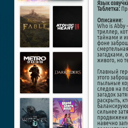
Язык озвучк
Таблетка:
Пр
Описание
:
Who is Abby
триллер, ко
тайнами и и
фоне заброш
смертельная
загадками, 
живого, но т
Главный гер
этого забро
пыльные ко
следов на п
загадок затя
раскрыть, кт
балансирующ
сильнее затя
продвижения
навечно зап