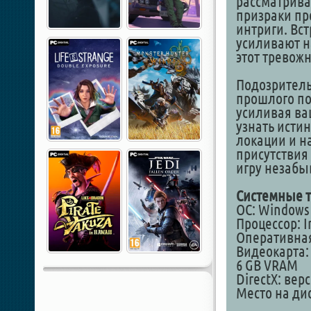
рассматриват
призраки пр
интриги. Вс
усиливают н
этот тревож
Подозритель
прошлого по
усиливая ва
узнать исти
локации и н
присутствия
игру незаб
Системные т
ОС: Windows 1
Процессор: In
Оперативная
Видеокарта: 
6 GB VRAM
DirectX: вер
Место на дис