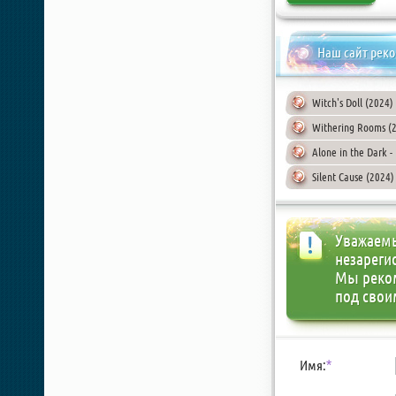
Наш сайт рек
Witch's Doll (2024
Withering Rooms (
Alone in the Dark -
Silent Cause (2024
Уважаемы
незареги
Мы реко
под свои
Имя:
*