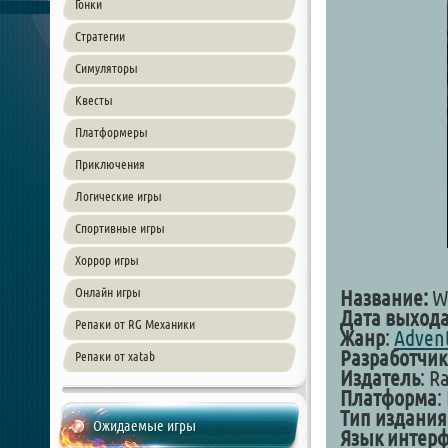
Гонки
Стратегии
Симуляторы
Квесты
Платформеры
Приключения
Логические игры
Спортивные игры
Хоррор игры
Онлайн игры
Название:
Wh
Дата выход
Репаки от RG Механики
Жанр
:
Adven
Разработчик
Репаки от xatab
Издатель
: R
Платформа
:
Тип издания
Ожидаемые игры
Язык интерф