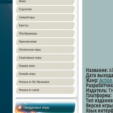
Гонки
Стратегии
Симуляторы
Квесты
Платформеры
Приключения
Логические игры
Спортивные игры
Хоррор игры
Название:
Al
Онлайн игры
Дата выход
Жанр:
Action
Репаки от RG Механики
Разработчик
Издатель:
TH
Репаки от xatab
Платформа:
Тип издания
Версия игры
Ожидаемые игры
Язык интерф