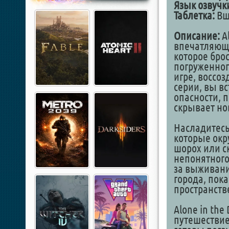
Язык озвучк
Таблетка:
Вши
Описание:
Al
впечатляющ
которое бро
погруженног
игре, воссо
серии, вы в
опасности, 
скрывает но
Насладитесь
которые окр
шорох или с
непонятного
за выживани
города, пок
пространств
Alone in the
путешествие