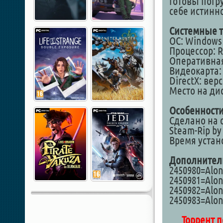
готовы погр
себе истинн
Системные т
ОС: Windows 1
Процессор: Ry
Оперативная
Видеокарта: 
DirectX: вер
Место на дис
Особенности
Сделано на о
Steam-Rip by
Время устан
Дополнител
2450980=Alone
2450981=Alon
2450982=Alon
2450983=Alone
Торрент п