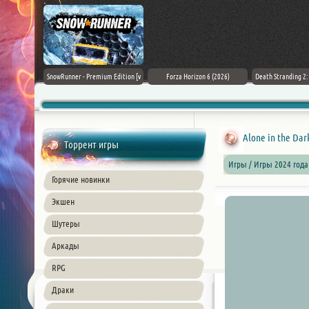
Black Flag
SnowRunner - Premium Edition [v
Forza Horizon 6 (2026)
Death Stranding 2
26) PC
42.0 + DLCs]
Alone in the Dark
Торрент игры
Игры / Игры 2024 года
Горячие новинки
Экшен
Шутеры
Аркады
RPG
Драки