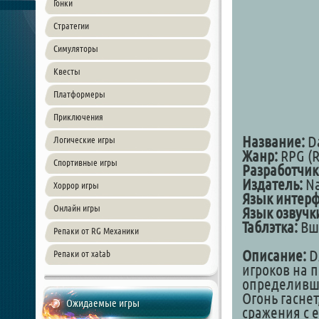
Гонки
Стратегии
Симуляторы
Квесты
Платформеры
Приключения
Название:
Da
Логические игры
Жанр:
RPG (R
Спортивные игры
Разработчик
Издатель:
Na
Хоррор игры
Язык интерф
Онлайн игры
Язык озвучк
Таблэтка:
Вш
Репаки от RG Механики
Описание:
D
Репаки от xatab
игроков на 
определивш
Огонь гаснет
Ожидаемые игры
сражения с 