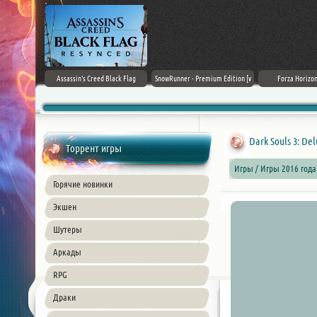
rk Ages
Assassin's Creed Black Flag
SnowRunner - Premium Edition [v
Forza Horizon
Resynced (2026) PC
42.0 + DLCs]
Dark Souls 3: Del
Торрент игры
Игры / Игры 2016 года
Горячие новинки
Экшен
Шутеры
Аркады
RPG
Драки