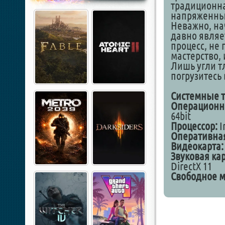
традиционна
напряженны
Неважно, на
давно являе
процесс, не
мастерство,
Лишь угли тл
погрузитесь 
Cистемные т
Операционна
64bit
Процессор:
I
Оперативная
Видеокарта:
Звуковая кар
DirectX 11
Свободное м