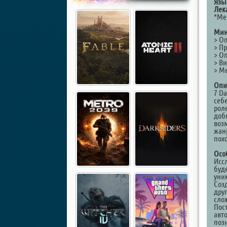
Язы
Лек
*Ме
Мин
> О
> Пр
> О
> Ви
> Ме
Опи
7 D
себ
рол
доб
воз
жан
пох
Осо
Исс
буде
уни
Соз
дру
сло
Пос
авт
поз