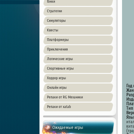
Гонки
Стратегии
Симуляторы
Квесты
Платформеры
Приключения
Логические игры
Спортивные игры
Хоррор игры
Год
Онлайн игры
Жан
Раз
Репаки от RG Механики
Изд
Пла
Репаки от xatab
Тип
Вер
Язы
ита
кит
Ожидаемые игры
(тр