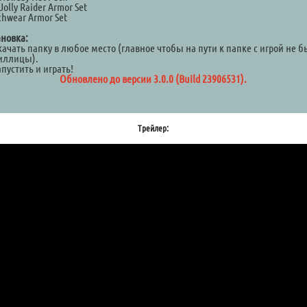
Jolly Raider Armor Set
chwear Armor Set
ановка:
качать папку в любое место (главное чтобы на пути к папке с игрой не 
иллицы).
апустить и играть!
Обновлено до версии 3.0.0 (Build 23906531).
Трейлер: