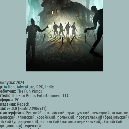
 выпуска:
2024
р:
Action
,
Adventure
, RPG, Indie
работчик:
The Fun Pimps
атель:
The Fun Pimps Entertainment LLC
тформа
: PC
 издания:
Repack
сия
: v3.0.0 (Build 23906531)
к интерфейса:
Русский*, английский, французский, немецкий, испански
льянский, японский, корейский, польский, португальский (бразильский)
айский (упрощенный), испанский (латиноамериканский), китайский
адиционный), турецкий