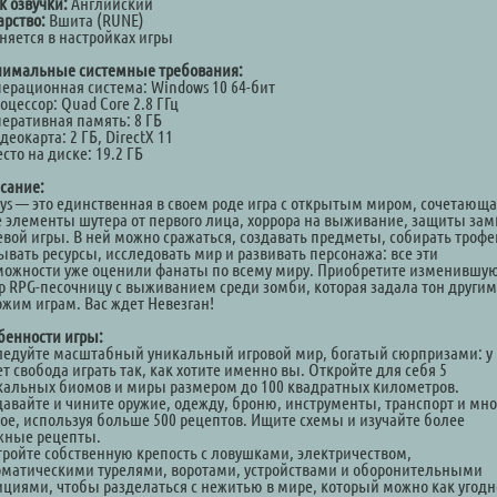
к озвучки:
Английский
арство:
Вшита (RUNE)
няется в настройках игры
имальные системные требования:
перационная система: Windows 10 64-бит
оцессор: Quad Core 2.8 ГГц
перативная память: 8 ГБ
деокарта: 2 ГБ, DirectX 11
сто на диске: 19.2 ГБ
сание:
ays — это единственная в своем роде игра с открытым миром, сочетающа
е элементы шутера от первого лица, хоррора на выживание, защиты зам
евой игры. В ней можно сражаться, создавать предметы, собирать трофе
ывать ресурсы, исследовать мир и развивать персонажа: все эти
можности уже оценили фанаты по всему миру. Приобретите изменившу
р RPG-песочницу с выживанием среди зомби, которая задала тон другим
ожим играм. Вас ждет Невезган!
бенности игры:
ледуйте масштабный уникальный игровой мир, богатый сюрпризами: у 
т свобода играть так, как хотите именно вы. Откройте для себя 5
кальных биомов и миры размером до 100 квадратных километров.
давайте и чините оружие, одежду, броню, инструменты, транспорт и мно
гое, используя больше 500 рецептов. Ищите схемы и изучайте более
жные рецепты.
тройте собственную крепость с ловушками, электричеством,
оматическими турелями, воротами, устройствами и оборонительными
ициями, чтобы разделаться с нежитью в мире, который можно как угодн