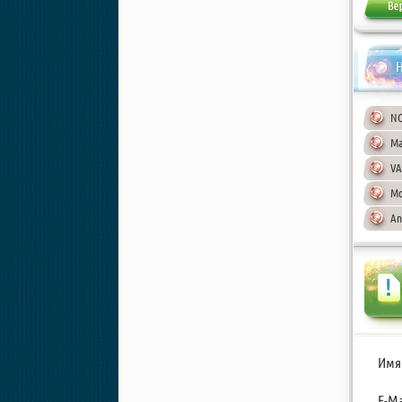
Н
NO
Ма
VA
Mo
An
Имя
E-Ma