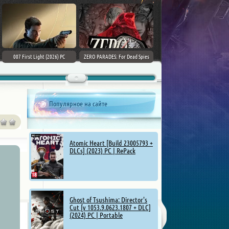
007 First Light (2026) PC
ZERO PARADES: For Dead Spies
Mount & Blade II: Bannerlord [v
(2026) РС
1.4.5.114927 + DLCs] (2025)
Популярное на сайте
Atomic Heart [Build 23005793 +
DLCs] (2023) PC | RePack
Ghost of Tsushima: Director's
Cut [v 1053.9.0623.1807 + DLC]
(2024) PC | Portable