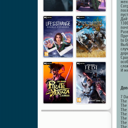
мен
Сот
посе
пус
Дай
130
поч
Раз
Про
to 
Выб
слу
дор
Сра
осо
слож
И мн
Доп
7 Da
The 
The 
The 
The 
The 
The 
The 