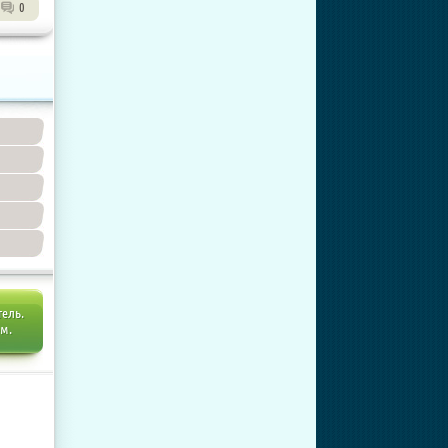
0
тель.
ем.