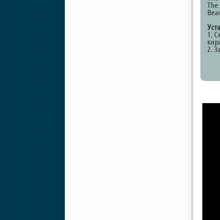
The 
Bea
Уст
1. С
кир
2. З