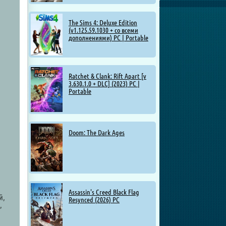
The Sims 4: Deluxe Edition
(v1.125.59.1030 + со всеми
дополнениями) PC | Portable
Ratchet & Clank: Rift Apart [v
3.630.1.0 + DLC] (2023) PC |
Portable
Doom: The Dark Ages
Assassin's Creed Black Flag
й,
Resynced (2026) PC
,