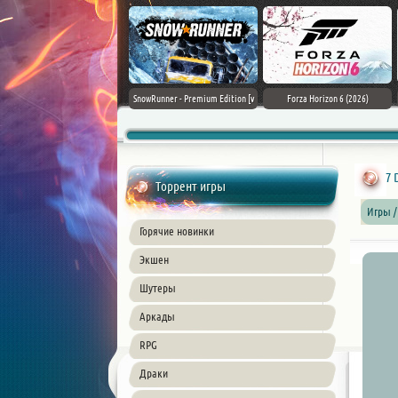
Assassin's Creed Black Flag
SnowRunner - Premium Edition [v
Forza Horizon 6 (2026)
Resynced (2026) PC
42.0 + DLCs]
7 
Торрент игры
Игры /
Горячие новинки
Экшен
Шутеры
Аркады
RPG
Драки