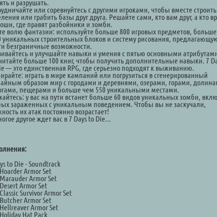
ять и разрушать.
рудничайте или соревнуйтесь с другими игроками, чтобы вместе строить
ления или грабить базы друг друга. Решайте сами, кто вам друг, а кто вр
тоши, где правят разбойники и зомби.
те волю фантазии: используйте больше 800 игровых предметов, больше
0 уникальных строительных блоков и систему рисования, предлагающу
ти безграничные возможности.
вивайтесь и улучшайте навыки и умения с пятью основными атрибутам
читайте больше 100 книг, чтобы получить дополнительные навыки. 7 D
Die — это единственная RPG, где серьезно подходят к выживанию.
ирайте: играть в мире кампаний или погрузиться в сгенерированный
чайным образом мир с городами и деревнями, озерами, горами, долина
огами, пещерами и больше чем 550 уникальными местами.
жайтесь: у вас на пути встанет больше 60 видов уникальных зомби, вкл
бых зараженных с уникальным поведением. Чтобы вы не заскучали,
ность их атак постоянно возрастает!
огое другое ждет вас в 7 Days to Die...
олнения:
ys to Die - Soundtrack
Hoarder Armor Set
Marauder Armor Set
Desert Armor Set
Classic Survivor Armor Set
Butcher Armor Set
Hellreaver Armor Set
Holiday Hat Pack