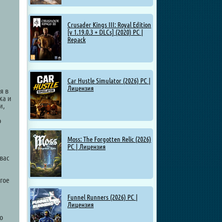
Crusader Kings III: Royal Edition
[v 1.19.0.3 + DLCs] (2020) PC |
Repack
Car Hustle Simulator (2026) PC |
Лицензия
я в
ка и
и,
ю
Moss: The Forgotten Relic (2026)
PC | Лицензия
вас
гое
Funnel Runners (2026) PC |
Лицензия
о