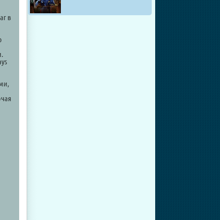
аг в
ю
и.
ays
ми,
ючая