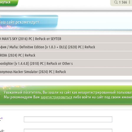
1 566
аш сайт рекомендует
 MAN'S SKY (2016) PC | RePack от SEYTER
фия / Mafia: Definitive Edition [v 1.0.3 + DLCs] (2020) PC | RePack
RDIA (2024) PC | RePack
onlighter [v 1.4.4.0] (2018) PC | RePack от Other s
onymous Hacker Simulator (2024) PC | RePack
Уважаемый посетитель, Вы зашли на сайт как незарегистрированный пользова
Мы рекомендуем Вам
зарегистрироваться
либо войти на сайт под своим имен
:
*
il: