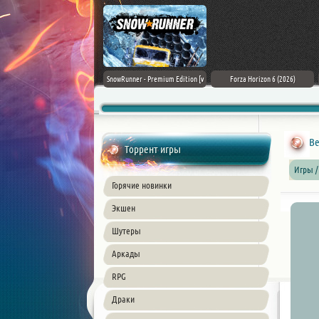
Assassin's Creed Black Flag
SnowRunner - Premium Edition [v
Forza Horizon 6 (2026)
Resynced (2026) PC
42.0 + DLCs]
Торрент игры
Игры /
Горячие новинки
Экшен
Шутеры
Аркады
RPG
Драки