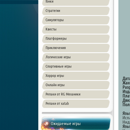
Гонки
Стратегии
Симуляторы
Квесты
Платформеры
Приключения
Логические игры
Спортивные игры
Хоррор игры
Дат
Жан
Онлайн игры
Раз
Изд
Репаки от RG Механики
Пла
Дви
Репаки от xatab
Пол
Язы
Исп
Нид
Ожидаемые игры
Язы