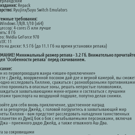
ерландский
 издания:
Repack
арство:
Ryujinx/Suyu Switch Emulators
темные требования:
Windows 7/8/8.1/10 (x64)
ессор: 4-cores i5 или лучше
ть: 8 Гб
о: Nvidia GeForce 970
ctX: 11
о на диске: 9.5 Гб (до 11.1 Гб на время установки репака)
МАНИЕ! Минимальный размер репака - 3.2 Гб. Внимательно прочитайт
дел 'Особенности репака' перед скачиванием.
сание:
н из первопроходцев жанра «экшен-приключение»
сте с Джейд, вооруженной посохом дай-дзе и верной камерой, вы сможе
бодно исследовать Хиллию, сражаться с разнообразными противниками
ытно проникать в опасные зоны, решать непростые головоломки,
лаждаться захватывающими мини-играми и состязаться с лучшими
отами транспорта на воздушной подушке, попутно делая снимки.
ройте для себя вновь приключение, удостоенное наград
ая за репортера Джейд, с головой погрузитесь в захватывающий мир
неты Хиллия – вам предстоит расследовать нападения таинственных
планетян из ДумЦ бок о бок с незабываемыми персонажами, включая
'Джа – приемного дядю Джейд, а также отважного Аш-Два.
та за сокровищами