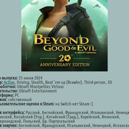
а выпуска:
25 июня 2024
р:
Action
, Driving, Stealth, Beat 'em up (Brawler), Third-person, 3D
работчик:
Ubisoft Montpellier, Virtuos
ательство:
Ubisoft Entertainment
тформа:
PC
жок:
собственный
ьзовательские оценки в Steam:
на Switch нет Steam :(
к интерфейса:
Русский, Английский, Французский, Итальянский, Немец
анский, Китайский (Упр.), Китайский (Трад.), Корейский, Японский,
ерландский, Польский, Бр. Португальский
к озвучки:
Английский, Французский, Итальянский, Немецкий, Испанск