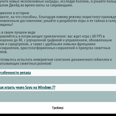
учите новые эксклюзивные награды, исследуя Хиллию, и узнайте боль
шлом Джейд во время охоты за сокровищами.
ружение в историю
ажите, на что способны, благодаря новому режиму скоростного прохожд
бновленным достижениям; узнайте о разработке игры и ее тайнах в гале
овщины!
а в своем лучшем виде
равляйтесь в потрясающее приключение: вас ждет игра с 60 FPS в
решении до 4K, с улучшенной графикой и управлением, обновленным
ком и саундтреком, а также с удобными новыми функциями
осохранения, кроссплатформенных сохранений и пропуска сюжетных
иков.
готовьтесь испытать невероятное сочетание динамичного геймплея и
ватывающих сюжетных роликов!
собенности репака
ак играть через Suyu на Windows 7?
Трейлер: