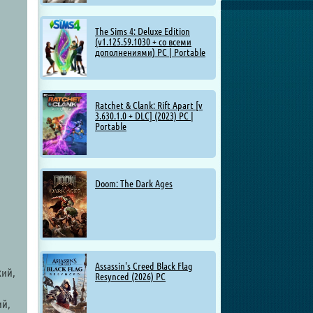
The Sims 4: Deluxe Edition
(v1.125.59.1030 + со всеми
дополнениями) PC | Portable
Ratchet & Clank: Rift Apart [v
3.630.1.0 + DLC] (2023) PC |
Portable
Doom: The Dark Ages
Assassin's Creed Black Flag
кий,
Resynced (2026) PC
ий,