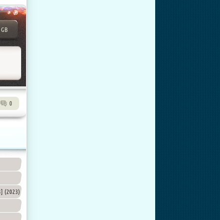
 GB
0
3] (2023)