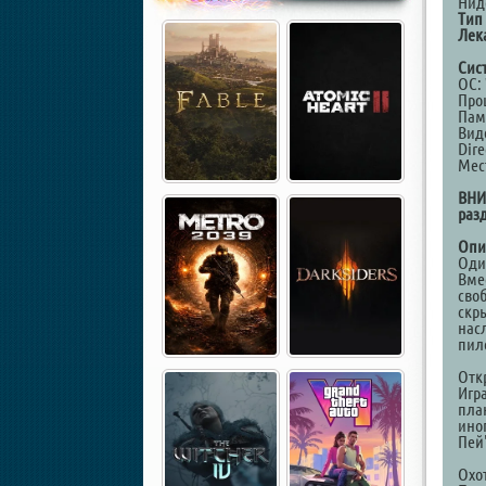
Нид
Тип
Лек
Сис
ОС: 
Проц
Памя
Виде
Dire
Мест
ВНИ
раз
Опи
Оди
Вме
сво
скр
нас
пил
Отк
Игр
пла
ино
Пей
Охо