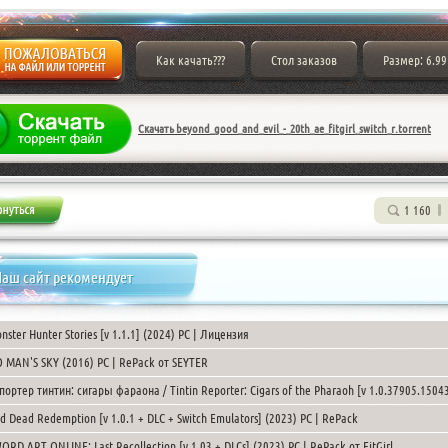
Как качать???
Стол заказов
Размер: 6.99
Скачать beyond_good_and_evil_-_20th_ae_fitgirl_switch_r.torrent
1 160
аш сайт рекомендует
nster Hunter Stories [v 1.1.1] (2024) PC | Лицензия
 MAN'S SKY (2016) PC | RePack от SEYTER
портер тинтин: сигары фараона / Tintin Reporter: Cigars of the Pharaoh [v 1.0.37905.1504
ck от FitGirl
d Dead Redemption [v 1.0.1 + DLC + Switch Emulators] (2023) PC | RePack
ORD ART ONLINE: Last Recollection [v 1.03 + DLCs] (2023) PC | RePack от FitGirl