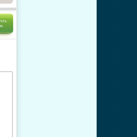
тель.
ем.