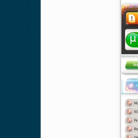
Жалоба
Н
Mo
NO
Ре
PC | RePa
Re
SW