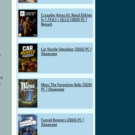
Crusader Kings III: Royal Edition
[v 1.19.0.3 + DLCs] (2020) PC |
Repack
Car Hustle Simulator (2026) PC |
Лицензия
е
те
,
Moss: The Forgotten Relic (2026)
PC | Лицензия
Funnel Runners (2026) PC |
Лицензия