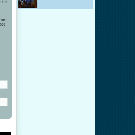
ше о
ения
рее