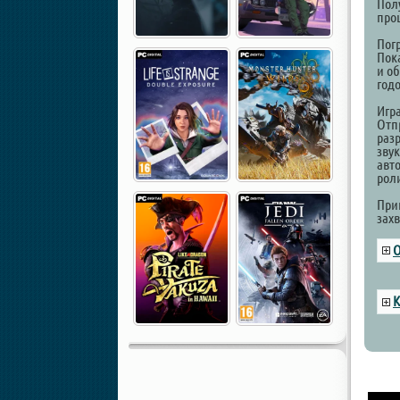
Пол
про
Пог
Пок
и о
год
Игр
Отп
раз
зву
авт
рол
При
зах
О
К