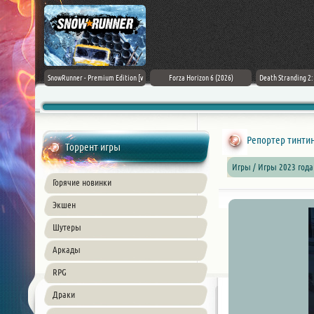
Black Flag
SnowRunner - Premium Edition [v
Forza Horizon 6 (2026)
Death Stranding 2
26) PC
42.0 + DLCs]
Торрент игры
Игры / Игры 2023 год
Горячие новинки
Экшен
Шутеры
Аркады
RPG
Драки