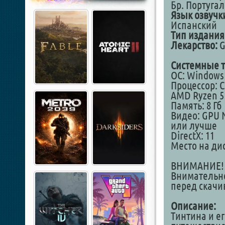
Бр. Португа
Язык озвучк
Испанский
Тип издания
Лекарство:
G
Системные т
ОС: Windows
Процессор: C
AMD Ryzen 5
Память: 8 Гб
Видео: GPU N
или лучше
DirectX: 11
Место на дис
ВНИМАНИЕ! М
Внимательно
перед скачи
Описание:
Тинтина и е