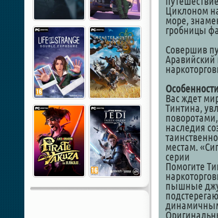
путешестви
Циклоном на
море, знаме
гробницы фа
Совершив пу
Аравийский 
наркоторгов
Особенности
Вас ждет ми
Тинтина, ув
поворотами,
наследия со
таинственно
местам. «Си
серии
Помогите Ти
наркоторгов
пышные джун
подстерегаю
динамичным
Оригинальны