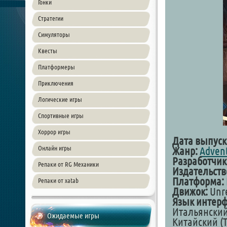
Гонки
Стратегии
Симуляторы
Квесты
Платформеры
Приключения
Логические игры
Спортивные игры
Хоррор игры
Дата выпуск
Онлайн игры
Жанр:
Adven
Разработчик
Репаки от RG Механики
Издательств
Платформа:
Репаки от xatab
Движок:
Unre
Язык интерф
Итальянский
Ожидаемые игры
Китайский (