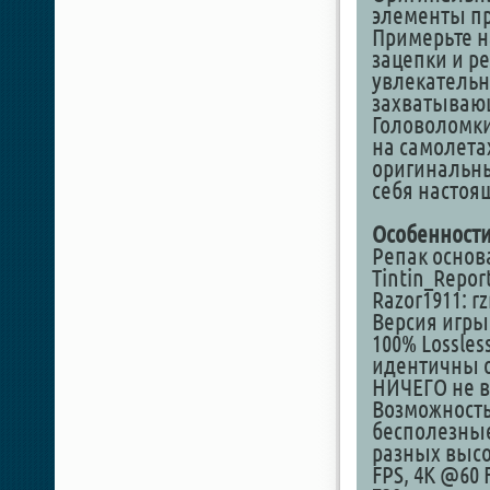
элементы пр
Примерьте н
зацепки и р
увлекатель
захватываю
Головоломки
на самолета
оригинальн
себя настоя
Особенности
Репак основ
Tintin_Repor
Razor1911: rz
Версия игры:
100% Lossles
идентичны о
НИЧЕГО не в
Возможность
бесполезные
разных высо
FPS, 4K @60