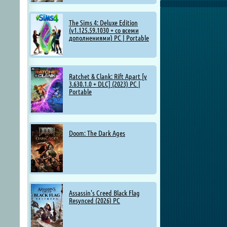
The Sims 4: Deluxe Edition
(v1.125.59.1030 + со всеми
дополнениями) PC | Portable
Ratchet & Clank: Rift Apart [v
3.630.1.0 + DLC] (2023) PC |
Portable
Doom: The Dark Ages
Assassin's Creed Black Flag
Resynced (2026) PC