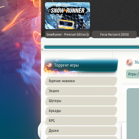
Assassin's Creed Black Flag
SnowRunner - Premium Edition [v
Forza Horizon 6 (2026)
Resynced (2026) PC
42.0 + DLCs]
St
Торрент игры
Игры /
Горячие новинки
Экшен
Шутеры
Аркады
RPG
Драки