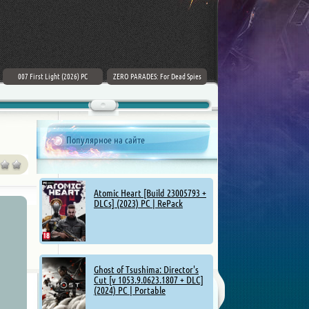
007 First Light (2026) PC
ZERO PARADES: For Dead Spies
Mount & Blade II: Bannerlord [v
(2026) РС
1.4.5.114927 + DLCs] (2025)
Популярное на сайте
Atomic Heart [Build 23005793 +
DLCs] (2023) PC | RePack
Ghost of Tsushima: Director's
Cut [v 1053.9.0623.1807 + DLC]
(2024) PC | Portable