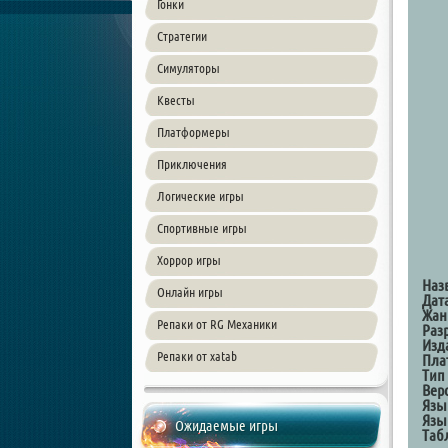
Гонки
Стратегии
Симуляторы
Квесты
Платформеры
Приключения
Логические игры
Спортивные игры
Хоррор игры
Наз
Онлайн игры
Дат
Жан
Репаки от RG Механики
Раз
Изд
Репаки от xatab
Пла
Тип
Вер
Язы
Язы
Ожидаемые игры
Таб