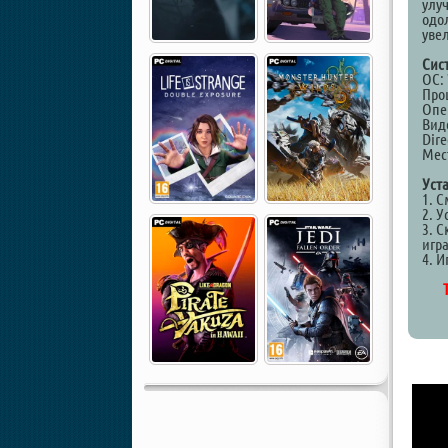
улу
одо
уве
Сис
ОС: 
Проц
Опе
Виде
Dire
Мест
Уст
1. 
2. У
3. С
игр
4. И