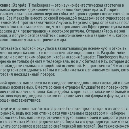
сание:
Stargate: Timekeepers — это научно-фантастическая стратегия в
льном времени вдохновленная сериалом Звездные врата. История
азывает альтернативную версию событий происходящих после окончан
она. Ева Маккейн вместе со своей командой поддерживают существован
ленной SG-1 против захватчиков Анубиса. Не успел отряд оправиться пос
елого боя как стало известно, что сопротивлению Яффо срочно нужна ва
держка для предотвращения жестокого ритуала. Отправляйтесь на зов
ощи, а попутно расправляйтесь с многочисленными заданиями, которы
волят больше узнать о строении мира.
готовьтесь с головой окунуться в захватывающую вселенную и открыть
жество недосказанных в первоисточнике подробностей. Разработчики
писали сюжет таким образом, чтобы история Stargate: Timekeepers была
ересна не только фанатам телесериала, но и любителям RTS, которые д
го никогда не слышали о подобной вселенной. На протяжении 14 миссий
 предстоит разгадывать тайны и приближаться к эпичному финалу, кот
готовил неожиданный поворот.
овой процесс направлен на исследование предложенных локаций и пои
езных ископаемых. Вместе со своим отрядом блуждайте по поверхности
звестной планеты в попытках раздобыть припасы, а также не забывайт
 вас повсюду поджидают опасности в лице местной флоры и фауны, а та
рошенных захватчиков.
ствуйте в зрелищных битвах и раскройте потенциал каждого из игровых
сонажей, ведь все они отличаются уникальным характером и набором
собностей. Ева, например, отличный рукопашный боец и запросто рветс
 в то время как Макс предпочитает забираться в труднодоступные места
аулить соперников в засаде со снайперской винтовкой. Вы также сможет