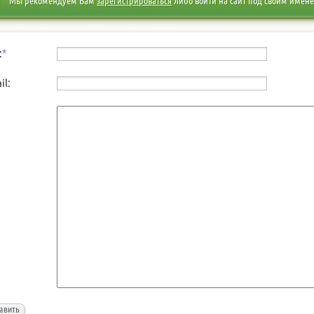
Мы рекомендуем Вам
зарегистрироваться
либо войти на сайт под своим имен
:
*
il:
авить