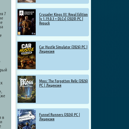
ия 7
Crusader Kings III: Royal Edition
ие
[v 1.19.0.3 + DLCs] (2020) PC |
ле
Repack
ша
е
Car Hustle Simulator (2026) PC |
Лицензия
о
орый
Moss: The Forgotten Relic (2026)
ск
PC | Лицензия
е,
кже
Funnel Runners (2026) PC |
я в
Лицензия
 и
е