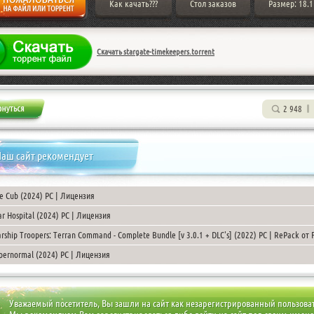
Как качать???
Стол заказов
Размер: 18.1
Скачать stargate-timekeepers.torrent
2 948
аш сайт рекомендует
e Cub (2024) PC | Лицензия
r Hospital (2024) PC | Лицензия
arship Troopers: Terran Command - Complete Bundle [v 3.0.1 + DLC's] (2022) PC | RePack от F
pernormal (2024) PC | Лицензия
Уважаемый посетитель, Вы зашли на сайт как незарегистрированный пользова