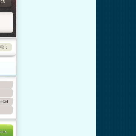
 GB
0
itGirl
тель.