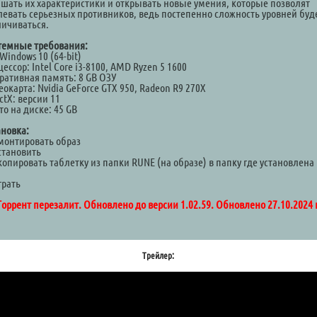
чшать их характеристики и открывать новые умения, которые позволят
левать серьезных противников, ведь постепенно сложность уровней буд
личиваться.
темные требования:
Windows 10 (64-bit)
ессор: Intel Core i3-8100, AMD Ryzen 5 1600
ративная память: 8 GB ОЗУ
окарта: Nvidia GeForce GTX 950, Radeon R9 270X
ctX: версии 11
о на диске: 45 GB
ановка:
Смонтировать образ
становить
копировать таблетку из папки RUNE (на образе) в папку где установлена
а
грать
Торрент перезалит. Обновлено до версии 1.02.59. Обновлено 27.10.2024 г
Трейлер: