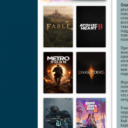
Опи
реа
пок
сез
все
тяж
под
пом
поз
При
мно
про
инт
это
вам
под
Игр
пол
неи
что
неп
Уча
пер
спо
бой
кар