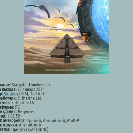
вание:
Stargate: Timekeepers
а выхода:
23 января 2024
р:
Strategy
(RTS), Tactical
работчик:
Slitherine Ltd.
атель:
Slitherine Ltd.
тформа:
PC
 издания:
Лицензия
сия:
1.02.59
к интерфейса:
Русский, Английский, Multi9
к озвучки:
Английский
летка:
Присутствует (RUNE)