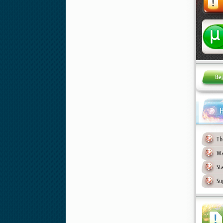
Жалоба
Н
Th
Wa
St
Su