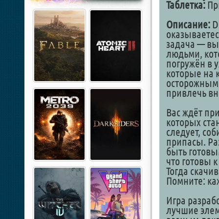
Таблетка:
При
Описание:
De
оказываетес
задача — в
людьми, кот
погружён в 
которые на 
осторожными
привлечь вн
Вас ждёт пр
которых стан
следует, со
припасы. Ра
быть готовы
что готовы к
Тогда скачи
Помните: ка
Игра разраб
лучшие элем