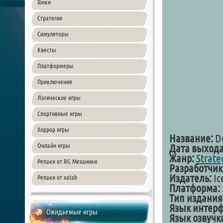
Гонки
Стратегии
Симуляторы
Квесты
Платформеры
Приключения
Логические игры
Спортивные игры
Хоррор игры
Название:
De
Онлайн игры
Дата выхода
Жанр:
Strate
Репаки от RG Механики
Разработчик
Издатель:
Ic
Репаки от xatab
Платформа:
Тип издания
Язык интер
Ожидаемые игры
Язык озвучк