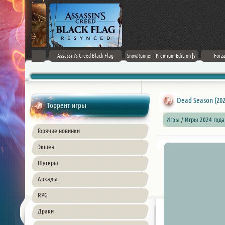
rk Ages
Assassin's Creed Black Flag
SnowRunner - Premium Edition [v
Forza Horizon
Resynced (2026) PC
42.0 + DLCs]
Dead Season (202
Торрент игры
Игры / Игры 2024 года
Горячие новинки
Экшен
Шутеры
Аркады
RPG
Драки