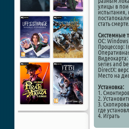
разным лока
улицы в пои
испытания, 
постапокали
стать смерт
Системные т
ОС: Windows 1
Процессор: In
Оперативная
Видеокарта: 
series and b
DirectX: вер
Место на дис
Установка:
1. Смонтиро
2. Установит
3. Скопирова
где установ
4. Играть