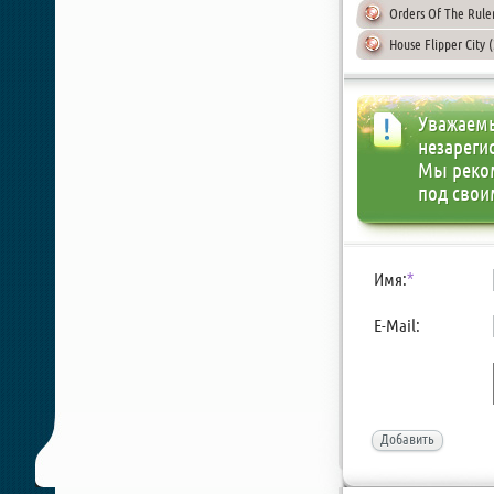
Orders Of The Rule
House Flipper City 
Уважаемы
незареги
Мы реко
под свои
Имя:
*
E-Mail:
Добавить