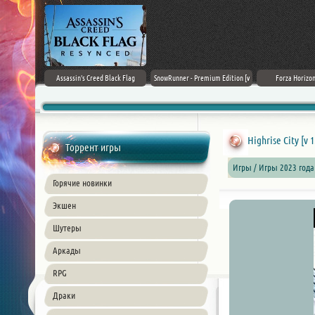
rk Ages
Assassin's Creed Black Flag
SnowRunner - Premium Edition [v
Forza Horizon
Resynced (2026) PC
42.0 + DLCs]
Highrise City [v 
Торрент игры
Игры / Игры 2023 года
Горячие новинки
Экшен
Шутеры
Аркады
RPG
Драки