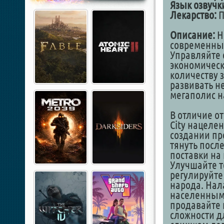
Язык озвучк
Лекарство:
П
Описание:
Hi
современный
Управляйте 
экономическ
количеству 
развивать н
мегаполис н
В отличие от
City нацелен
создании пр
тянуть посл
поставки на 
Улучшайте т
регулируйте
народа. Нал
населенными
продавайте 
сложности д