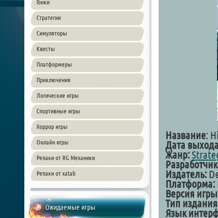
Гонки
Стратегии
Симуляторы
Квесты
Платформеры
Приключения
Логические игры
Спортивные игры
Хоррор игры
Название
: H
Онлайн игры
Дата выхода
Жанр:
Strate
Репаки от RG Механики
Разработчик
Издатель:
De
Репаки от xatab
Платформа:
Версия игры
Тип издания
Ожидаемые игры
Язык интерф