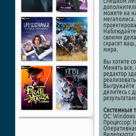
слишком лег
дополнитель
можете на н
мегаполиса.
проектирова
Наблюдайте,
своими дел
скрасят ваш
мира.
Вы хотите с
Менять все,
редактор зд
реализовать
Выгружайте 
делитесь с 
результатам
Системные т
ОС: Windows
Процессор: In
Оперативная
Видеокарта: 